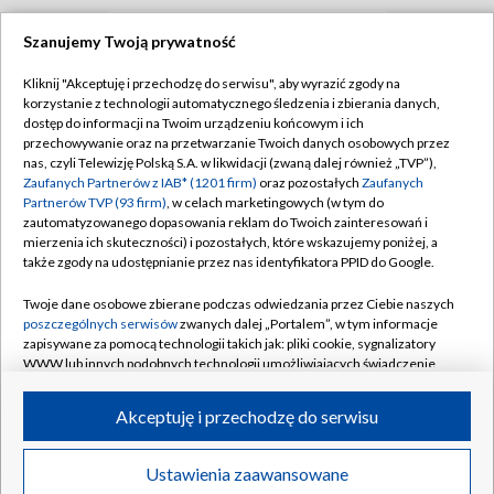
Szanujemy Twoją prywatność
TVP
Kliknij "Akceptuję i przechodzę do serwisu", aby wyrazić zgody na
korzystanie z technologii automatycznego śledzenia i zbierania danych,
Abonament TVP
Regulamin TVP
dostęp do informacji na Twoim urządzeniu końcowym i ich
Polityka prywatności
Sklep TVP
przechowywanie oraz na przetwarzanie Twoich danych osobowych przez
nas, czyli Telewizję Polską S.A. w likwidacji (zwaną dalej również „TVP”),
Biuro Reklamy
Moje zgody
Zaufanych Partnerów z IAB* (1201 firm)
oraz pozostałych
Zaufanych
Partnerów TVP (93 firm)
, w celach marketingowych (w tym do
Oferta Handlowa
Biuro reklamy
zautomatyzowanego dopasowania reklam do Twoich zainteresowań i
mierzenia ich skuteczności) i pozostałych, które wskazujemy poniżej, a
Telegazeta ogłoszenia
Kontakt
także zgody na udostępnianie przez nas identyfikatora PPID do Google.
Emisja w TVP
Twoje dane osobowe zbierane podczas odwiedzania przez Ciebie naszych
Kanały
Rada Programowa
poszczególnych serwisów
zwanych dalej „Portalem”, w tym informacje
zapisywane za pomocą technologii takich jak: pliki cookie, sygnalizatory
Ogłoszenia przetargowe
WWW lub innych podobnych technologii umożliwiających świadczenie
©2026 Telewizja Polska Spółka Akcyjna w likwidacji
dopasowanych i bezpiecznych usług, personalizację treści oraz reklam,
Akademia Telewizyjna
udostępnianie funkcji mediów społecznościowych oraz analizowanie
Akceptuję i przechodzę do serwisu
Informacje o nadawcy
ruchu w Internecie.
Centrum informacji TVP
Twoje dane osobowe zbierane podczas odwiedzania przez Ciebie
Ustawienia zaawansowane
News
Transmisje
Wideo
Więcej
poszczególnych serwisów
na Portalu, takie jak adresy IP, identyfikatory