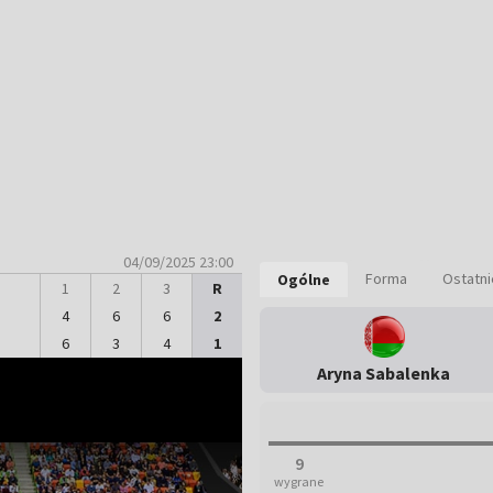
04/09/2025 23:00
Forma
Ostatn
Ogólne
1
2
3
R
4
6
6
2
6
3
4
1
Aryna Sabalenka
9
wygrane