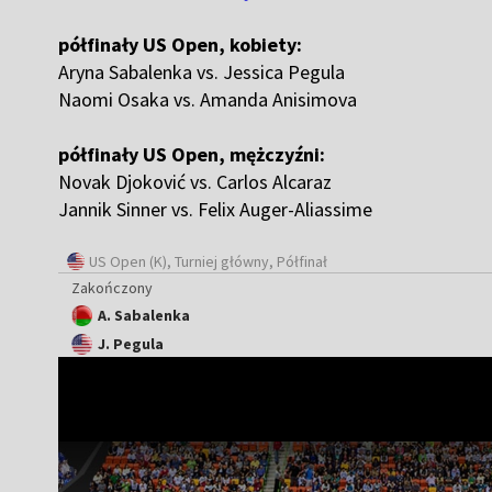
półfinały US Open, kobiety:
Aryna Sabalenka vs. Jessica Pegula
Naomi Osaka vs. Amanda Anisimova
półfinały US Open, mężczyźni:
Novak Djoković vs. Carlos Alcaraz
Jannik Sinner vs. Felix Auger-Aliassime
US Open (K)
, Turniej główny, Półfinał
Zakończony
A. Sabalenka
J. Pegula