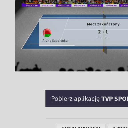
Mecz zakończony
2
1
:
-
-
-
-
:
:
Aryna Sabalenka
Pobierz aplikację
TVP SPO