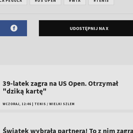
CA PEGULA
#US OPEN
#WTA
#TENIS
UDOSTĘPNIJ NA X
39-latek zagra na US Open. Otrzymał
"dziką kartę"
WCZORAJ, 12:46
|
TENIS
/
WIELKI SZLEM
Świątek wybrała partnera! To z nim zagr