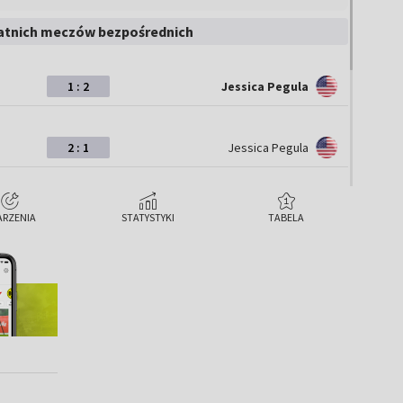
atnich meczów bezpośrednich
1 : 2
Jessica Pegula
2 : 1
Jessica Pegula
1 : 2
Jessica Pegula
ARZENIA
STATYSTYKI
TABELA
2 : 1
Jessica Pegula
2 : 0
Jessica Pegula