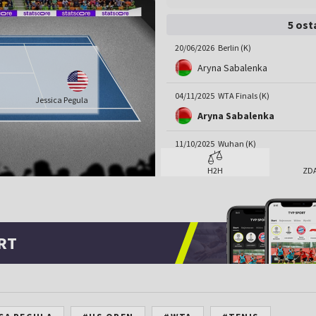
5 ost
20/06/2026
Berlin (K)
Aryna Sabalenka
04/11/2025
WTA Finals (K)
Jessica Pegula
Aryna Sabalenka
11/10/2025
Wuhan (K)
Aryna Sabalenka
H2H
ZD
04/09/2025
US Open (K)
Aryna Sabalenka
RT
29/03/2025
Miami (K)
Aryna Sabalenka