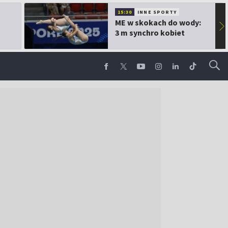
15:30
INNE SPORTY
ME w skokach do wody:
▶
3 m synchro kobiet