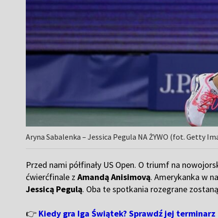
Aryna Sabalenka – Jessica Pegula NA ŻYWO (fot. Getty Im
Przed nami półfinały US Open. O triumf na nowojorski
ćwierćfinale z
Amandą Anisimovą
. Amerykanka w na
Jessicą Pegulą
. Oba te spotkania rozegrane zostaną
👉
Kiedy gra Iga Świątek? Sprawdź jej terminarz