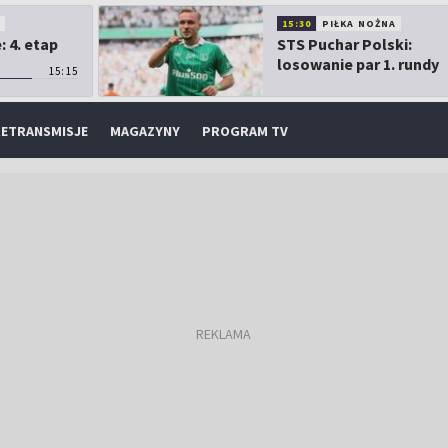
O
15:30
PIŁKA NOŻNA
 4. etap
STS Puchar Polski:
losowanie par 1. rundy
15:15
ETRANSMISJE
MAGAZYNY
PROGRAM TV