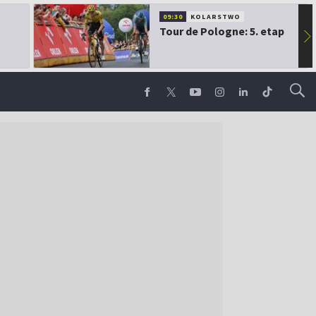
09:30
KOLARSTWO
Tour de Pologne: 5. etap
▶