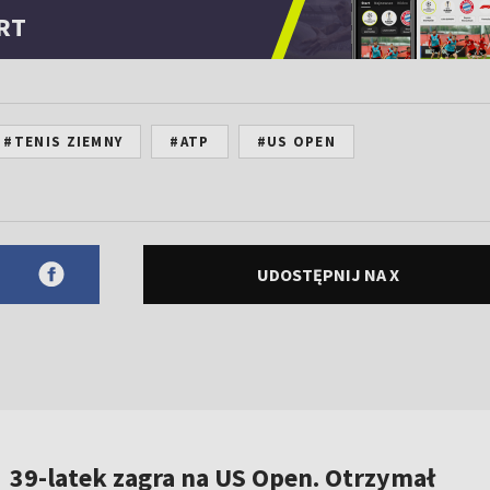
RT
#TENIS ZIEMNY
#ATP
#US OPEN
UDOSTĘPNIJ NA X
39-latek zagra na US Open. Otrzymał