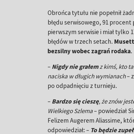
Obrońca tytułu nie popełnił ż
błędu serwisowego, 91 procent
pierwszym serwisie i miał tylk
błędów w trzech setach.
Musett
bezsilny wobec zagrań rodaka
.
–
Nigdy nie grałem
z kimś, kto 
naciska w długich wymianach
– 
po odpadnięciu z turnieju.
–
Bardzo się cieszę
, że znów jes
Wielkiego Szlema
– powiedział S
Felizem Augerem Aliassime, któ
odpowiedział: –
To będzie zupeł