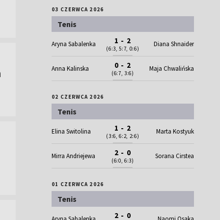
03 CZERWCA 2026
Tenis
1 - 2
Aryna Sabalenka
Diana Shnaider
(6:3, 5:7, 0:6)
0 - 2
Anna Kalinska
Maja Chwalińska
a
(6:7, 3:6)
02 CZERWCA 2026
Tenis
1 - 2
Elina Switolina
Marta Kostyuk
(3:6, 6:2, 2:6)
2 - 0
Mirra Andriejewa
Sorana Cirstea
(6:0, 6:3)
01 CZERWCA 2026
Tenis
2 - 0
Aryna Sabalenka
Naomi Osaka