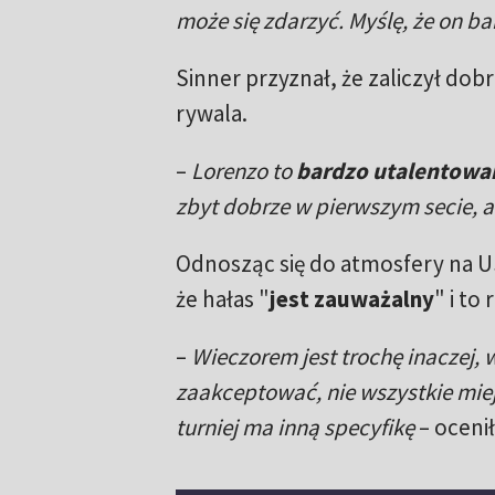
może się zdarzyć. Myślę, że on ba
Sinner przyznał, że zaliczył dob
rywala.
–
Lorenzo to
bardzo utalentowa
zbyt dobrze w pierwszym secie, a
Odnosząc się do atmosfery na US 
że hałas "
jest zauważalny
" i to
–
Wieczorem jest trochę inaczej, 
zaakceptować, nie wszystkie miej
turniej ma inną specyfikę
– ocenił