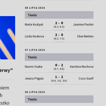
08 LIPCA 2026
Tenis
2 - 0
Marta Kostyuk
Jasmine Paolini
(6:3, 6:2)
2 - 0
Linda Noskova
Elise Mertens
(6:3, 7:5)
07 LIPCA 2026
Tenis
0 - 2
Naomi Osaka
Karolina Muchova
zerwy"
(6:7, 4:6)
1 - 2
Jessica Pegula
Coco Gauff
(6:4, 3:6, 3:6)
ykiem
06 LIPCA 2026
ch
Tenis
ystko