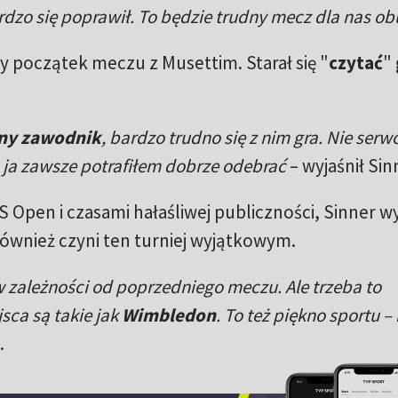
rdzo się poprawił. To będzie trudny mecz dla nas ob
ry początek meczu z Musettim. Starał się "
czytać
" 
ny zawodnik
, bardzo trudno się z nim gra. Nie ser
 ja zawsze potrafiłem dobrze odebrać
– wyjaśnił Sin
Open i czasami hałaśliwej publiczności, Sinner wy
 również czyni ten turniej wyjątkowym.
w zależności od poprzedniego meczu. Ale trzeba to
sca są takie jak
Wimbledon
. To też piękno sportu –
.