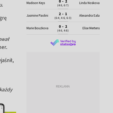
0 - 2
Madison Keys
Linda Noskova
u
.
(4:6, 6:7)
2 - 1
Jasmine Paolini
Alexandra Eala
grę
(6:4, 4:6, 6:3)
0 - 2
Marie Bouzkova
Elise Mertens
(4:6, 4:6)
wował
ner.
jaśnił,
 każdy