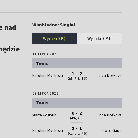
Wimbledon: Singiel
e nad
Wyniki (K)
Wyniki (M)
będzie
11 LIPCA 2026
Tenis
1 - 2
Karolina Muchova
Linda Noskova
(2:6, 7:5, 3:6)
09 LIPCA 2026
Tenis
0 - 2
Marta Kostyuk
Linda Noskova
(4:6, 4:6)
2 - 1
Karolina Muchova
Coco Gauff
(6:2, 1:6, 7:6)