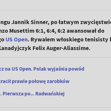
ingu Jannik Sinner, po łatwym zwycięstwi
zo Musettim 6:1, 6:4, 6:2 awansował do
go
US Open
. Rywalem włoskiego tenisisty 
Kanadyjczyk Felix Auger-Aliassime.
cz na US Open. Polak wyjaśnia powód
tracił prawie połowę zarobków
. Pierwsza po... Radwańskie
j