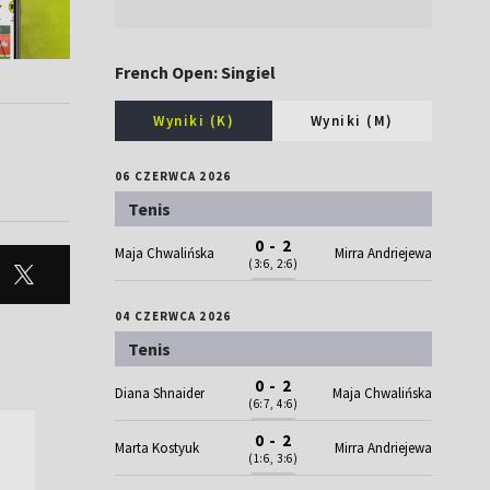
French Open: Singiel
Wyniki (K)
Wyniki (M)
06 CZERWCA 2026
Tenis
0 - 2
Maja Chwalińska
Mirra Andriejewa
(3:6, 2:6)
04 CZERWCA 2026
Tenis
0 - 2
Diana Shnaider
Maja Chwalińska
(6:7, 4:6)
0 - 2
Marta Kostyuk
Mirra Andriejewa
(1:6, 3:6)