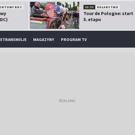
ORTOWY RDC
08:55
KOLARSTWO
owy
Tour de Pologne: start
RDC)
5. etapu
ETRANSMISJE
MAGAZYNY
PROGRAM TV