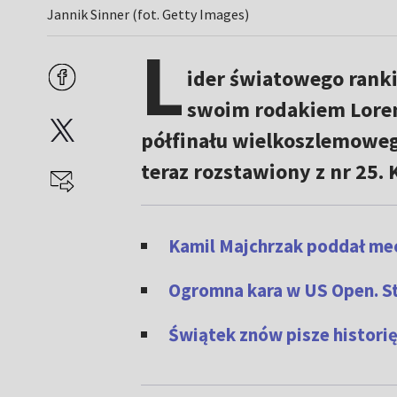
Jannik Sinner (fot. Getty Images)
L
ider światowego rank
swoim rodakiem Loren
półfinału wielkoszlemowe
teraz rozstawiony z nr 25. 
Kamil Majchrzak poddał me
Ogromna kara w US Open. S
Świątek znów pisze historię