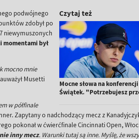
Czytaj też
adnego podwójnego
 punktów zdobył po
o 17 niewymuszonych
i momentami był
tak mocno mnie
zauważył Musetti
Mocne słowa na konferencji
Świątek. "Potrzebujesz pr
tem w półfinale
inner. Zapytany o nadchodzący mecz z Kanadyjcz
rego pokonał w ćwierćfinale Cincinnati Open, Wło
nie inny mecz
. Warunki tutaj są inne. Myślę, że wsz