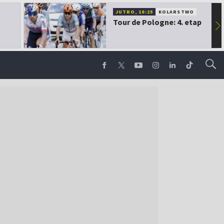
JUTRO, 10:25
KOLARSTWO
Tour de Pologne: 4. etap
▶