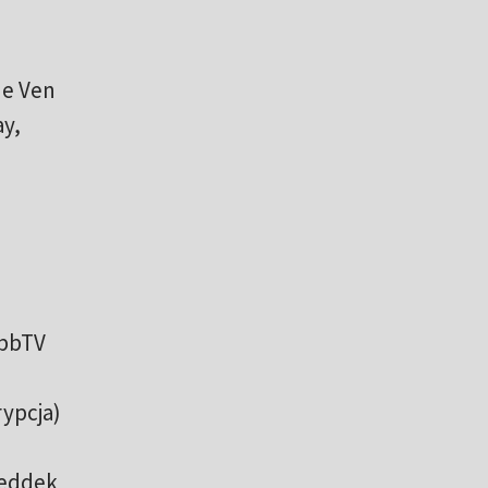
de Ven
ay,
HbbTV
rypcja)
Feddek