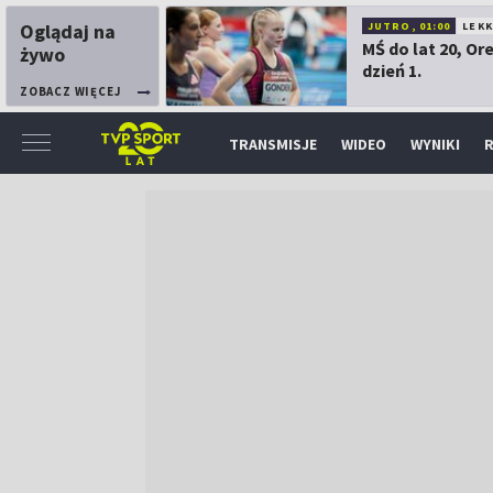
Oglądaj na
JUTRO, 01:00
LEK
MŚ do lat 20, Or
żywo
dzień 1.
ZOBACZ WIĘCEJ
TRANSMISJE
WIDEO
WYNIKI
R