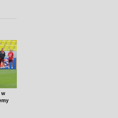
y w
żemy