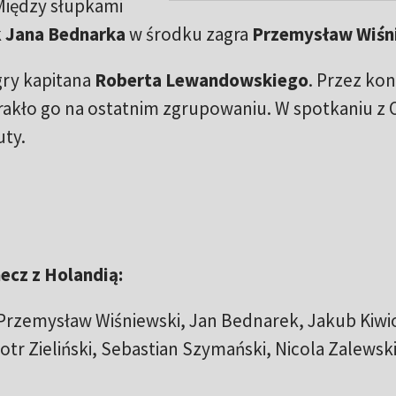
Między słupkami
k
Jana Bednarka
w środku zagra
Przemysław Wiśn
gry kapitana
Roberta Lewandowskiego
. Przez konf
kło go na ostatnim zgrupowaniu. W spotkaniu z 
uty.
ecz z Holandią:
Przemysław Wiśniewski, Jan Bednarek, Jakub Kiwio
otr Zieliński, Sebastian Szymański, Nicola Zalewski