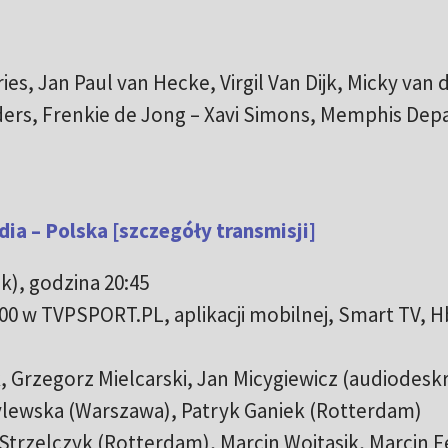
s, Jan Paul van Hecke, Virgil Van Dijk, Micky van 
nders, Frenkie de Jong – Xavi Simons, Memphis Dep
ia – Polska [szczegóły transmisji]
k), godzina 20:45
:00 w TVPSPORT.PL, aplikacji mobilnej, Smart TV, 
 Grzegorz Mielcarski, Jan Micygiewicz (audiodesk
ylewska (Warszawa), Patryk Ganiek (Rotterdam)
Strzelczyk (Rotterdam), Marcin Wojtasik, Marcin 