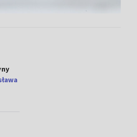
yny
sława