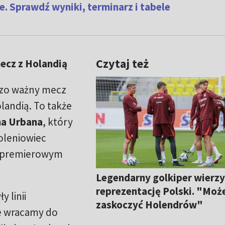
e. Sprawdź wyniki, terminarz i tabele
Czytaj też
mecz z Holandią
dzo ważny mecz
olandią. To także
na Urbana
, który
oleniowiec
w premierowym
Legendarny golkiper wierz
reprezentację Polski. "Mo
 linii
zaskoczyć Holendrów"
że wracamy do