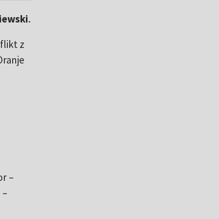
iewski
.
likt z
Oranje
r –
 –