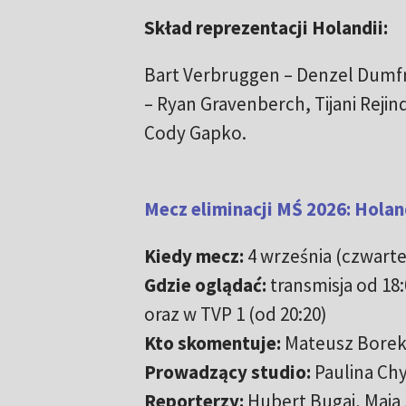
Skład reprezentacji Holandii:
Bart Verbruggen – Denzel Dumfrie
– Ryan Gravenberch, Tijani Reji
Cody Gapko.
Mecz eliminacji MŚ 2026: Holand
Kiedy mecz:
4 września (czwarte
Gdzie oglądać:
transmisja od 18
oraz w TVP 1 (od 20:20)
Kto skomentuje:
Mateusz Borek,
Prowadzący studio:
Paulina Ch
Reporterzy:
Hubert Bugaj, Maja 