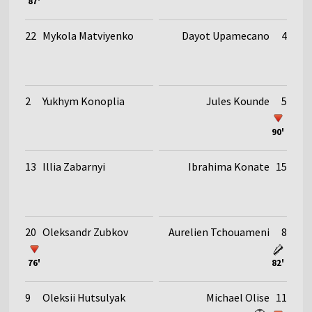
87'
22
Mykola Matviyenko
Dayot Upamecano
4
2
Yukhym Konoplia
Jules Kounde
5
90'
13
Illia Zabarnyi
Ibrahima Konate
15
20
Oleksandr Zubkov
Aurelien Tchouameni
8
76'
82'
9
Oleksii Hutsulyak
Michael Olise
11