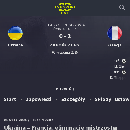
ELIMINACJE MISTRZOSTW
ŚWIATA - UEFA
0 - 2
Ukraina
ZAKOŃCZONY
Francja
05 września 2025
10'
M. Olise
82'
K. Mbappe
ROZWIŃ
Start
Zapowiedź
Szczegóły
Składy i ustaw
05 wrze 2025
/ PIŁKA NOŻNA
Ukraina – Francja, eliminacje mistrzostw