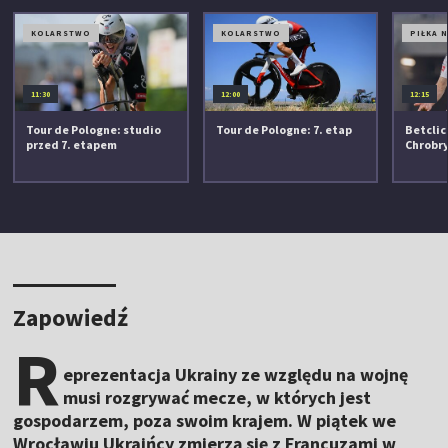
KOLARSTWO
KOLARSTWO
PIŁKA 
11:30
12:00
12:15
Tour de Pologne: studio
Tour de Pologne: 7. etap
Betclic 
przed 7. etapem
Chrobr
Zapowiedź
R
eprezentacja Ukrainy ze względu na wojnę
musi rozgrywać mecze, w których jest
gospodarzem, poza swoim krajem. W piątek we
Wrocławiu Ukraińcy zmierzą się z Francuzami w