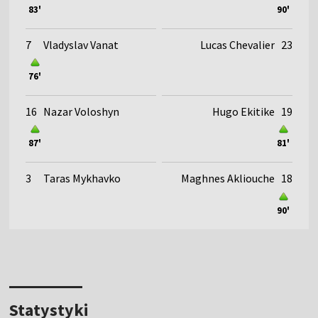
83'
90'
7
Vladyslav Vanat
Lucas Chevalier
23
76'
16
Nazar Voloshyn
Hugo Ekitike
19
87'
81'
3
Taras Mykhavko
Maghnes Akliouche
18
90'
Statystyki