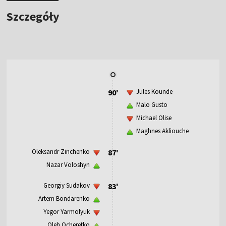
Szczegóły
90'
Jules Kounde
Malo Gusto
Michael Olise
Maghnes Akliouche
Oleksandr Zinchenko
87'
Nazar Voloshyn
Georgiy Sudakov
83'
Artem Bondarenko
Yegor Yarmolyuk
Oleh Ocheretko