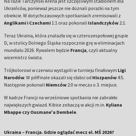
Na razie Tarczyński Arena jest szczęśliwym stadionem dla
Ukraińców, ponieważ jeszcze nie doznali porażki na tym
obiekcie. W dotychczasowych spotkaniach zremisowali z
Anglikami i Czechami
1:1 oraz pokonali
Islandczyków
2:1.
Teraz Ukraina, która znalazła się w czterozespołowej grupie
D, w stolicy Dolnego Śląska rozpocznie grę w eliminacjach
mundialu 2026. Rywalem będzie
Francja
, czyli aktualny
wicemistrz świata.
Trójkolorowi w czerwcu wystąpili w turnieju finałowym
Ligi
Narodów
. W półfinale okazali się słabsi od
Hiszpanów
4:5.
Następnie pokonali
Niemców
2:0 w meczu o 3. miejsce.
W kadrze Francji na wrześniowe spotkania nie zabrakło
największych gwiazd. Kibice zobaczą w akcji m.in.
Kyliana
Mbappe czy Ousmane'a Dembele
.
Ukraina – Francja. Gdzie oglądać mecz el. MŚ 2026?