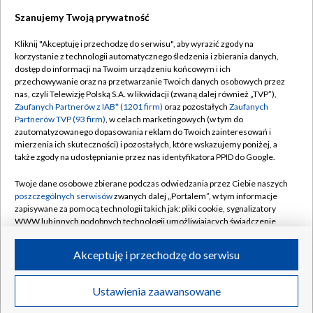
Szanujemy Twoją prywatność
Kliknij "Akceptuję i przechodzę do serwisu", aby wyrazić zgody na
korzystanie z technologii automatycznego śledzenia i zbierania danych,
TVP
dostęp do informacji na Twoim urządzeniu końcowym i ich
Abonament TVP
Regulamin TVP
przechowywanie oraz na przetwarzanie Twoich danych osobowych przez
nas, czyli Telewizję Polską S.A. w likwidacji (zwaną dalej również „TVP”),
Polityka prywatności
Sklep TVP
Zaufanych Partnerów z IAB* (1201 firm)
oraz pozostałych
Zaufanych
Partnerów TVP (93 firm)
, w celach marketingowych (w tym do
Biuro Reklamy
Moje zgody
zautomatyzowanego dopasowania reklam do Twoich zainteresowań i
mierzenia ich skuteczności) i pozostałych, które wskazujemy poniżej, a
Oferta Handlowa
Biuro reklamy
także zgody na udostępnianie przez nas identyfikatora PPID do Google.
Telegazeta ogłoszenia
Kontakt
Twoje dane osobowe zbierane podczas odwiedzania przez Ciebie naszych
Emisja w TVP
poszczególnych serwisów
zwanych dalej „Portalem”, w tym informacje
zapisywane za pomocą technologii takich jak: pliki cookie, sygnalizatory
Kanały
Rada Programowa
WWW lub innych podobnych technologii umożliwiających świadczenie
dopasowanych i bezpiecznych usług, personalizację treści oraz reklam,
Ogłoszenia przetargowe
udostępnianie funkcji mediów społecznościowych oraz analizowanie
©2026 Telewizja Polska Spółka Akcyjna w likwidacji
Akceptuję i przechodzę do serwisu
ruchu w Internecie.
Akademia Telewizyjna
Informacje o nadawcy
Twoje dane osobowe zbierane podczas odwiedzania przez Ciebie
Ustawienia zaawansowane
News
Transmisje
Wideo
Więcej
poszczególnych serwisów
na Portalu, takie jak adresy IP, identyfikatory
Centrum informacji TVP
Twoich urządzeń końcowych i identyfikatory plików cookie, informacje o