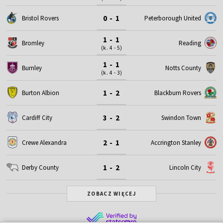
0 - 1
Bristol Rovers
Peterborough United
1 - 1
Bromley
Reading
(k. 4 - 5)
1 - 1
Burnley
Notts County
(k. 4 - 3)
1 - 2
Burton Albion
Blackburn Rovers
3 - 2
Cardiff City
Swindon Town
2 - 1
Crewe Alexandra
Accrington Stanley
1 - 2
Derby County
Lincoln City
ZOBACZ WIĘCEJ