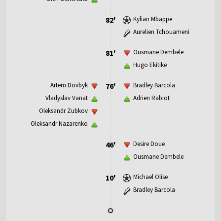
82'
Kylian Mbappe
Aurelien Tchouameni
81'
Ousmane Dembele
Hugo Ekitike
Artem Dovbyk
76'
Bradley Barcola
Vladyslav Vanat
Adrien Rabiot
Oleksandr Zubkov
Oleksandr Nazarenko
46'
Desire Doue
Ousmane Dembele
10'
Michael Olise
Bradley Barcola