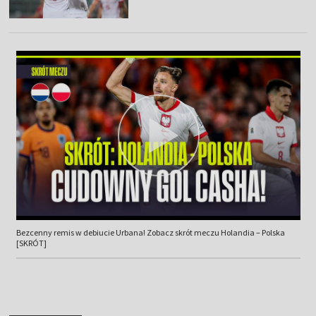
Bezcenny remis w debiucie Urbana! Zobacz skrót meczu Holandia – Polska
[SKRÓT]