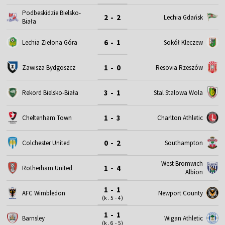
Podbeskidzie Bielsko-
2 - 2
Lechia Gdańsk
Biała
6 - 1
Lechia Zielona Góra
Sokół Kleczew
1 - 0
Zawisza Bydgoszcz
Resovia Rzeszów
3 - 1
Rekord Bielsko-Biała
Stal Stalowa Wola
1 - 3
Cheltenham Town
Charlton Athletic
0 - 2
Colchester United
Southampton
West Bromwich
1 - 4
Rotherham United
Albion
1 - 1
AFC Wimbledon
Newport County
(k. 5 - 4)
1 - 1
Barnsley
Wigan Athletic
(k. 6 - 5)