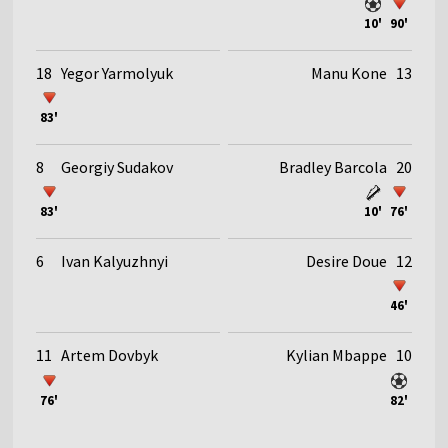
10'
90'
18
Yegor Yarmolyuk
Manu Kone
13
83'
8
Georgiy Sudakov
Bradley Barcola
20
83'
10'
76'
6
Ivan Kalyuzhnyi
Desire Doue
12
46'
11
Artem Dovbyk
Kylian Mbappe
10
76'
82'