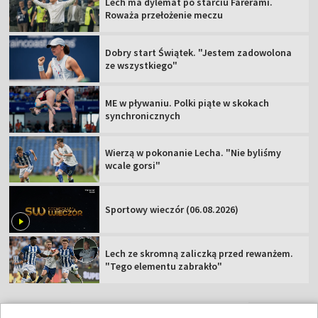
Lech ma dylemat po starciu Farerami.
Roważa przełożenie meczu
Dobry start Świątek. "Jestem zadowolona
ze wszystkiego"
ME w pływaniu. Polki piąte w skokach
synchronicznych
Wierzą w pokonanie Lecha. "Nie byliśmy
wcale gorsi"
Sportowy wieczór (06.08.2026)
Lech ze skromną zaliczką przed rewanżem.
"Tego elementu zabrakło"