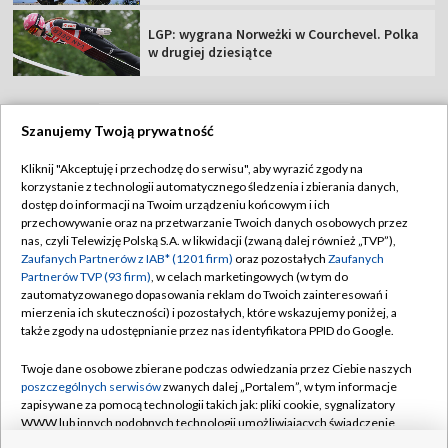
LGP: wygrana Norweżki w Courchevel. Polka
w drugiej dziesiątce
Szanujemy Twoją prywatność
TVP
Kliknij "Akceptuję i przechodzę do serwisu", aby wyrazić zgody na
korzystanie z technologii automatycznego śledzenia i zbierania danych,
Abonament TVP
Regulamin TVP
dostęp do informacji na Twoim urządzeniu końcowym i ich
Polityka prywatności
Sklep TVP
przechowywanie oraz na przetwarzanie Twoich danych osobowych przez
nas, czyli Telewizję Polską S.A. w likwidacji (zwaną dalej również „TVP”),
Biuro Reklamy
Moje zgody
Zaufanych Partnerów z IAB* (1201 firm)
oraz pozostałych
Zaufanych
Partnerów TVP (93 firm)
, w celach marketingowych (w tym do
Oferta Handlowa
Biuro reklamy
zautomatyzowanego dopasowania reklam do Twoich zainteresowań i
mierzenia ich skuteczności) i pozostałych, które wskazujemy poniżej, a
Telegazeta ogłoszenia
Kontakt
także zgody na udostępnianie przez nas identyfikatora PPID do Google.
Emisja w TVP
Twoje dane osobowe zbierane podczas odwiedzania przez Ciebie naszych
Kanały
Rada Programowa
poszczególnych serwisów
zwanych dalej „Portalem”, w tym informacje
zapisywane za pomocą technologii takich jak: pliki cookie, sygnalizatory
Ogłoszenia przetargowe
WWW lub innych podobnych technologii umożliwiających świadczenie
©2026 Telewizja Polska Spółka Akcyjna w likwidacji
dopasowanych i bezpiecznych usług, personalizację treści oraz reklam,
Akademia Telewizyjna