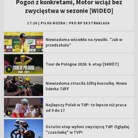
Pogoń z konkretami, Motor wciąż bez
zwycięstwa w sezonie [WIDEO]
17:26
|
PIŁKA NOŻNA
/
PKO BP EKSTRAKLASA
Niewiadoma wściekła na rywalki. "Jak w
przedszkolu"
Tour de Pologne 2026: 6. etap [SKRÓT]
Niewiadoma straciła żółtą koszulkę. Nowa
liderka TdFF
Najlepszy Polak w TdP: to lepsze niż praca
od 9 do 17
Ostatni etap wyłoni zwycięzcę TdP. Oglądaj
"czasówkę" w TVP!