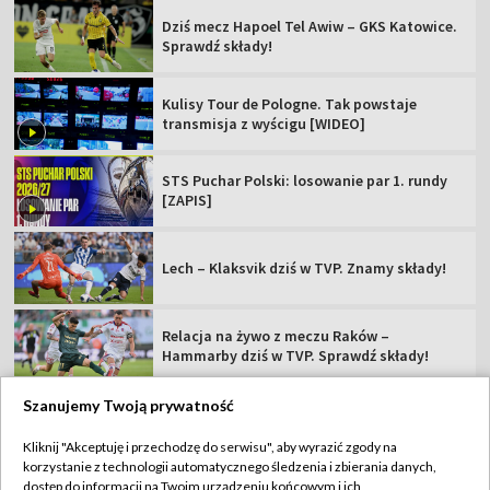
Dziś mecz Hapoel Tel Awiw – GKS Katowice.
Sprawdź składy!
Kulisy Tour de Pologne. Tak powstaje
transmisja z wyścigu [WIDEO]
STS Puchar Polski: losowanie par 1. rundy
[ZAPIS]
Lech – Klaksvik dziś w TVP. Znamy składy!
Relacja na żywo z meczu Raków –
Hammarby dziś w TVP. Sprawdź składy!
Szanujemy Twoją prywatność
Kliknij "Akceptuję i przechodzę do serwisu", aby wyrazić zgody na
korzystanie z technologii automatycznego śledzenia i zbierania danych,
TVP
dostęp do informacji na Twoim urządzeniu końcowym i ich