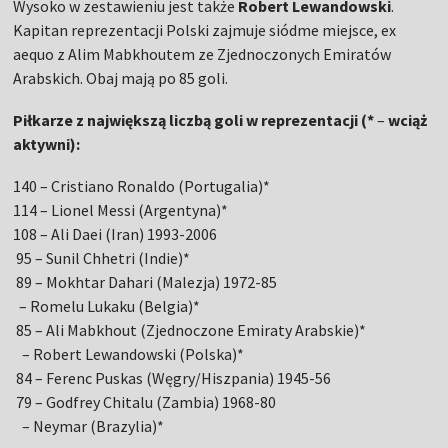
Wysoko w zestawieniu jest także
Robert Lewandowski
.
Kapitan reprezentacji Polski zajmuje siódme miejsce, ex
aequo z Alim Mabkhoutem ze Zjednoczonych Emiratów
Arabskich. Obaj mają po 85 goli.
Piłkarze z największą liczbą goli w reprezentacji (*
–
wciąż
aktywni):
140 – Cristiano Ronaldo (Portugalia)*
114 – Lionel Messi (Argentyna)*
108 – Ali Daei (Iran) 1993-2006
95 – Sunil Chhetri (Indie)*
89 – Mokhtar Dahari (Malezja) 1972-85
– Romelu Lukaku (Belgia)*
85 – Ali Mabkhout (Zjednoczone Emiraty Arabskie)*
– Robert Lewandowski (Polska)*
84 – Ferenc Puskas (Węgry/Hiszpania) 1945-56
79 – Godfrey Chitalu (Zambia) 1968-80
– Neymar (Brazylia)*