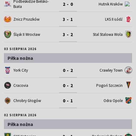
Podbeskidzie Bielsko-
2 - 0
Hutnik Kraków
Biała
3 - 1
Znicz Pruszków
LKS II Łódź
3 - 2
Śląsk II Wrocław
Stal Stalowa Wola
03 SIERPNIA 2026
Piłka nożna
0 - 2
York City
Crawley Town
0 - 2
Cracovia
Pogoń Szczecin
0 - 1
Chrobry Głogów
Odra Opole
02 SIERPNIA 2026
Piłka nożna