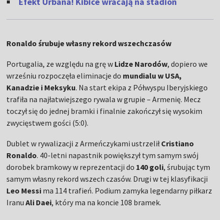
Efekt Urbana! Kibice wracają na stadion
Ronaldo śrubuje własny rekord wszechczasów
Portugalia, ze względu na grę w
Lidze Narodów
, dopiero we
wrześniu rozpoczęła eliminacje do
mundialu w USA,
Kanadzie i Meksyku
. Na start ekipa z Półwyspu Iberyjskiego
trafiła na najłatwiejszego rywala w grupie – Armenię. Mecz
toczył się do jednej bramki i finalnie zakończył się wysokim
zwycięstwem gości (5:0).
Dublet w rywalizacji z Armeńczykami ustrzelił
Cristiano
Ronaldo
. 40-letni napastnik powiększył tym samym swój
dorobek bramkowy w reprezentacji do
140 goli
, śrubując tym
samym własny rekord wszech czasów. Drugi w tej klasyfikacji
Leo Messi
ma 114 trafień. Podium zamyka legendarny piłkarz
Iranu
Ali Daei
, który ma na koncie 108 bramek.