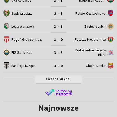
3 - 1
GKS Katowice
Radomiak Radom
2 - 1
Śląsk Wrocław
Raków Częstochowa
3 - 1
Legia Warszawa
Zagłębie Lubin
1 - 0
Pogoń Grodzisk Maz.
Puszcza Niepołomice
Podbeskidzie Bielsko-
3 - 3
FKS Stal Mielec
Biała
3 - 0
Sandecja N. Sącz
Chojniczanka
ZOBACZ WIĘCEJ
Najnowsze