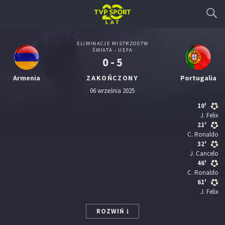
ELIMINACJE MISTRZOSTW
ŚWIATA - UEFA
0 - 5
Armenia
ZAKOŃCZONY
Portugalia
06 września 2025
10'
J. Felix
21'
C. Ronaldo
32'
J. Cancelo
46'
C. Ronaldo
61'
J. Felix
ROZWIŃ