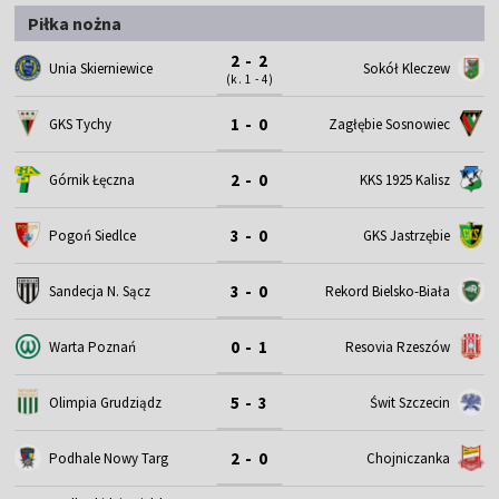
Piłka nożna
2 - 2
Unia Skierniewice
Sokół Kleczew
(k. 1 - 4)
1 - 0
GKS Tychy
Zagłębie Sosnowiec
2 - 0
Górnik Łęczna
KKS 1925 Kalisz
3 - 0
Pogoń Siedlce
GKS Jastrzębie
3 - 0
Sandecja N. Sącz
Rekord Bielsko-Biała
0 - 1
Warta Poznań
Resovia Rzeszów
5 - 3
Olimpia Grudziądz
Świt Szczecin
2 - 0
Podhale Nowy Targ
Chojniczanka