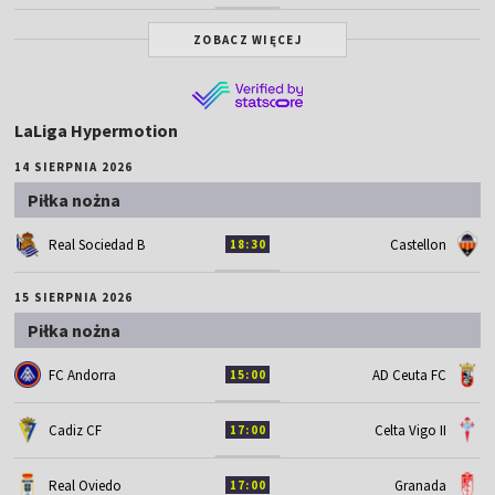
ZOBACZ WIĘCEJ
LaLiga Hypermotion
14 SIERPNIA 2026
Piłka nożna
Real Sociedad B
Castellon
18:30
15 SIERPNIA 2026
Piłka nożna
FC Andorra
AD Ceuta FC
15:00
Cadiz CF
Celta Vigo II
17:00
Real Oviedo
Granada
17:00