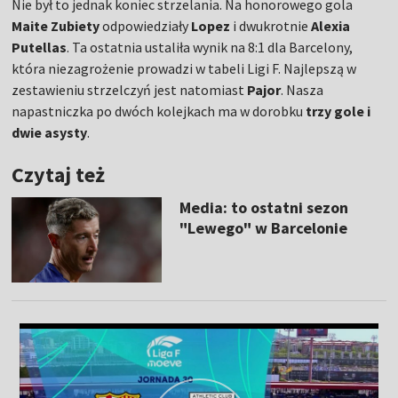
Nie był to jednak koniec strzelania. Na honorowego gola
Maite Zubiety
odpowiedziały
Lopez
i dwukrotnie
Alexia
Putellas
. Ta ostatnia ustaliła wynik na 8:1 dla Barcelony,
która niezagrożenie prowadzi w tabeli Ligi F. Najlepszą w
zestawieniu strzelczyń jest natomiast
Pajor
. Nasza
napastniczka po dwóch kolejkach ma w dorobku
trzy gole i
dwie asysty
.
Czytaj też
Media: to ostatni sezon
"Lewego" w Barcelonie