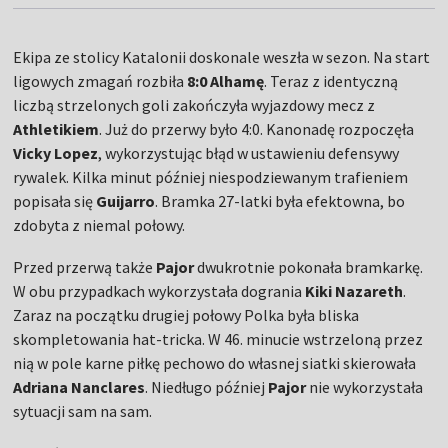
Ekipa ze stolicy Katalonii doskonale weszła w sezon. Na start
ligowych zmagań rozbiła
8:0 Alhamę
. Teraz z identyczną
liczbą strzelonych goli zakończyła wyjazdowy mecz z
Athletikiem
. Już do przerwy było 4:0. Kanonadę rozpoczęła
Vicky Lopez
, wykorzystując błąd w ustawieniu defensywy
rywalek. Kilka minut później niespodziewanym trafieniem
popisała się
Guijarro
. Bramka 27-latki była efektowna, bo
zdobyta z niemal połowy.
Przed przerwą także
Pajor
dwukrotnie pokonała bramkarkę.
W obu przypadkach wykorzystała dogrania
Kiki Nazareth
.
Zaraz na początku drugiej połowy Polka była bliska
skompletowania hat-tricka. W 46. minucie wstrzeloną przez
nią w pole karne piłkę pechowo do własnej siatki skierowała
Adriana Nanclares
. Niedługo później
Pajor
nie wykorzystała
sytuacji sam na sam.