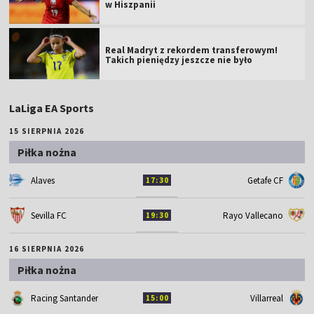
w Hiszpanii
Real Madryt z rekordem transferowym!
Takich pieniędzy jeszcze nie było
LaLiga EA Sports
15 SIERPNIA 2026
Piłka nożna
Alaves
Getafe CF
17:30
Sevilla FC
Rayo Vallecano
19:30
16 SIERPNIA 2026
Piłka nożna
Racing Santander
Villarreal
15:00