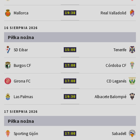
Mallorca
Real Valladolid
19:30
16 SIERPNIA 2026
Piłka nożna
SD Eibar
Tenerife
15:00
Burgos CF
Córdoba CF
17:00
Girona FC
CD Leganés
17:00
Las Palmas
Albacete Balompié
19:30
17 SIERPNIA 2026
Piłka nożna
Sporting Gijón
Sabadell
17:00