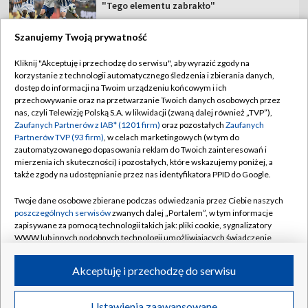
"Tego elementu zabrakło"
Szanujemy Twoją prywatność
Kliknij "Akceptuję i przechodzę do serwisu", aby wyrazić zgody na
korzystanie z technologii automatycznego śledzenia i zbierania danych,
TVP
dostęp do informacji na Twoim urządzeniu końcowym i ich
Abonament TVP
Regulamin TVP
przechowywanie oraz na przetwarzanie Twoich danych osobowych przez
nas, czyli Telewizję Polską S.A. w likwidacji (zwaną dalej również „TVP”),
Polityka prywatności
Sklep TVP
Zaufanych Partnerów z IAB* (1201 firm)
oraz pozostałych
Zaufanych
Partnerów TVP (93 firm)
, w celach marketingowych (w tym do
Biuro Reklamy
Moje zgody
zautomatyzowanego dopasowania reklam do Twoich zainteresowań i
mierzenia ich skuteczności) i pozostałych, które wskazujemy poniżej, a
Oferta Handlowa
Biuro reklamy
także zgody na udostępnianie przez nas identyfikatora PPID do Google.
Telegazeta ogłoszenia
Kontakt
Twoje dane osobowe zbierane podczas odwiedzania przez Ciebie naszych
Emisja w TVP
poszczególnych serwisów
zwanych dalej „Portalem”, w tym informacje
zapisywane za pomocą technologii takich jak: pliki cookie, sygnalizatory
Kanały
Rada Programowa
WWW lub innych podobnych technologii umożliwiających świadczenie
dopasowanych i bezpiecznych usług, personalizację treści oraz reklam,
Ogłoszenia przetargowe
udostępnianie funkcji mediów społecznościowych oraz analizowanie
©2026 Telewizja Polska Spółka Akcyjna w likwidacji
Akceptuję i przechodzę do serwisu
ruchu w Internecie.
Akademia Telewizyjna
Informacje o nadawcy
Twoje dane osobowe zbierane podczas odwiedzania przez Ciebie
Ustawienia zaawansowane