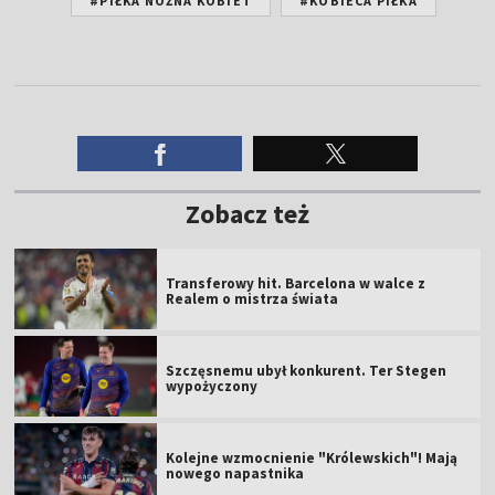
#PIŁKA NOŻNA KOBIET
#KOBIECA PIŁKA
Zobacz też
Transferowy hit. Barcelona w walce z
Realem o mistrza świata
Szczęsnemu ubył konkurent. Ter Stegen
wypożyczony
Kolejne wzmocnienie "Królewskich"! Mają
nowego napastnika