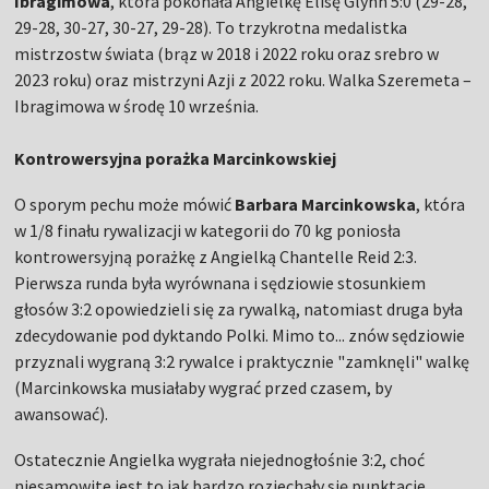
Ibragimowa
, która pokonała Angielkę Elisę Glynn 5:0 (29-28,
29-28, 30-27, 30-27, 29-28). To trzykrotna medalistka
mistrzostw świata (brąz w 2018 i 2022 roku oraz srebro w
2023 roku) oraz mistrzyni Azji z 2022 roku. Walka Szeremeta –
Ibragimowa w środę 10 września.
Kontrowersyjna porażka Marcinkowskiej
O sporym pechu może mówić
Barbara Marcinkowska
, która
w 1/8 finału rywalizacji w kategorii do 70 kg poniosła
kontrowersyjną porażkę z Angielką Chantelle Reid 2:3.
Pierwsza runda była wyrównana i sędziowie stosunkiem
głosów 3:2 opowiedzieli się za rywalką, natomiast druga była
zdecydowanie pod dyktando Polki. Mimo to... znów sędziowie
przyznali wygraną 3:2 rywalce i praktycznie "zamknęli" walkę
(Marcinkowska musiałaby wygrać przed czasem, by
awansować).
Ostatecznie Angielka wygrała niejednogłośnie 3:2, choć
niesamowite jest to jak bardzo rozjechały się punktacje