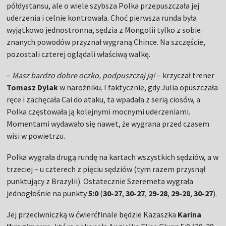
półdystansu, ale o wiele szybsza Polka przepuszczała jej
uderzenia i celnie kontrowała. Choć pierwsza runda była
wyjątkowo jednostronna, sędzia z Mongolii tylko z sobie
znanych powodów przyznał wygraną Chince. Na szczęście,
pozostali czterej oglądali właściwą walkę.
–
Masz bardzo dobre oczko, podpuszczaj ją!
– krzyczał trener
Tomasz Dylak
w narożniku. I faktycznie, gdy Julia opuszczała
ręce i zachęcała Cai do ataku, ta wpadała z serią ciosów, a
Polka częstowała ją kolejnymi mocnymi uderzeniami.
Momentami wydawało się nawet, że wygrana przed czasem
wisi w powietrzu.
Polka wygrała drugą rundę na kartach wszystkich sędziów, a w
trzeciej – u czterech z pięciu sędziów (tym razem przysnął
punktujący z Brazylii). Ostatecznie Szeremeta wygrała
jednogłośnie na punkty
5:0
(
30-27
,
30-27
,
29-28
,
29-28
,
30-27
).
Jej przeciwniczką w ćwierćfinale będzie Kazaszka
Karina