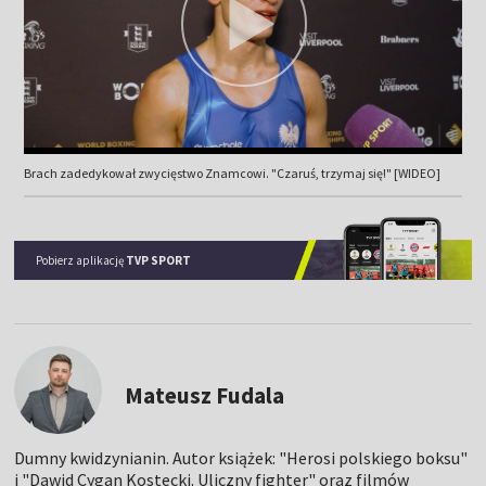
Brach zadedykował zwycięstwo Znamcowi. "Czaruś, trzymaj się!" [WIDEO]
Pobierz aplikację
TVP SPORT
Mateusz Fudala
Dumny kwidzynianin. Autor książek: "Herosi polskiego boksu"
i "Dawid Cygan Kostecki. Uliczny fighter" oraz filmów