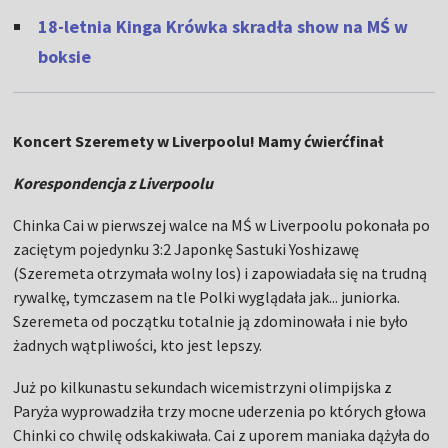
18-letnia Kinga Krówka skradła show na MŚ w
boksie
Koncert Szeremety w Liverpoolu! Mamy ćwierćfinał
Korespondencja z Liverpoolu
Chinka Cai w pierwszej walce na MŚ w Liverpoolu pokonała po
zaciętym pojedynku 3:2 Japonkę Sastuki Yoshizawę
(Szeremeta otrzymała wolny los) i zapowiadała się na trudną
rywalkę, tymczasem na tle Polki wyglądała jak... juniorka.
Szeremeta od początku totalnie ją zdominowała i nie było
żadnych wątpliwości, kto jest lepszy.
Już po kilkunastu sekundach wicemistrzyni olimpijska z
Paryża wyprowadziła trzy mocne uderzenia po których głowa
Chinki co chwilę odskakiwała. Cai z uporem maniaka dążyła do