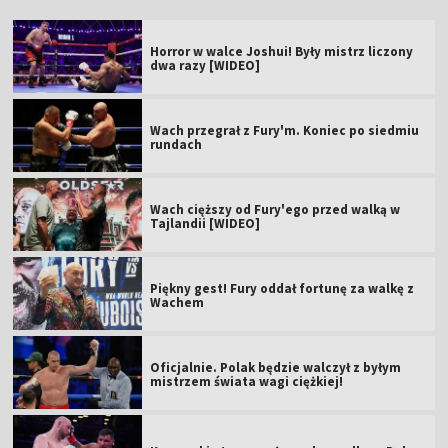
Horror w walce Joshui! Były mistrz liczony
dwa razy [WIDEO]
Wach przegrał z Fury'm. Koniec po siedmiu
rundach
Wach cięższy od Fury'ego przed walką w
Tajlandii [WIDEO]
Piękny gest! Fury oddał fortunę za walkę z
Wachem
Oficjalnie. Polak będzie walczył z byłym
mistrzem świata wagi ciężkiej!