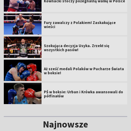
Kownacki stoczy pożegnalną walkę w Polsce
Fury zawalczy z Polakiem! Zaskakujące
wieści
Szokująca decyzja Usyka. Zrzekł się
wszystkich pasów!
Aż sześć medali Polaków w Pucharze Świata
w boksie!
PŚ w boksie: Urban i Krówka awansowali do
półfinałów
Najnowsze