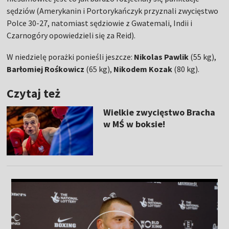
sędziów (Amerykanin i Portorykańczyk przyznali zwycięstwo
Polce 30-27, natomiast sędziowie z Gwatemali, Indii i
Czarnogóry opowiedzieli się za Reid).
W niedzielę porażki ponieśli jeszcze:
Nikolas Pawlik
(55 kg),
Barłomiej Rośkowicz
(65 kg),
Nikodem Kozak
(80 kg).
Czytaj też
Wielkie zwycięstwo Bracha
w MŚ w boksie!