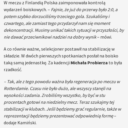
W meczu z Finlandią Polska zaimponowała kontrolą
wydarzeń boiskowych. –
Fajnie, że już do przerwy było 2:0, a
potem szybko dorzuciliśmy trzeciego gola. Szukaliśmy i
czwartego, ale zamiast tego przydarzył nam się moment
dekoncentracji. Musimy unikać takich sytuacji w przyszłości, by
nie dawać przeciwnikowi nadziei na dobry wynik
– mówi.
A co równie ważne, selekcjoner postawił na stabilizację w
składzie. W dwóch pierwszych spotkaniach posłał na boisko
taką samą jedenastkę. Za kadencji
Michała Probierza
to była
rzadkość.
– Tak, ale z tego powodu ważna była regeneracja po meczu w
Rotterdamie. Czasu nie było dużo, ale wszyscy stanęli na
wysokości zadania. Zrobiliśmy wszystko, by być w stu
procentach gotowi na niedzielny mecz. Teraz szukajmy tej
stabilizacji w klubach. Jeśli będziemy grać regularnie, także w
reprezentacji będziemy prezentować odpowiednią formę
–
dodaje Kamiński.