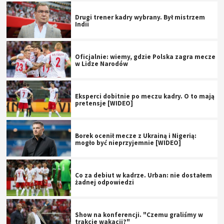
Drugi trener kadry wybrany. Był mistrzem
Indii
Oficjalnie: wiemy, gdzie Polska zagra mecze
w Lidze Narodów
Eksperci dobitnie po meczu kadry. O to mają
pretensje [WIDEO]
Borek ocenił mecze z Ukrainą i Nigerią:
mogło być nieprzyjemnie [WIDEO]
Co za debiut w kadrze. Urban: nie dostałem
żadnej odpowiedzi
Show na konferencji. "Czemu graliśmy w
trakcie wakacji?"