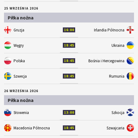
25 WRZEŚNIA 2026
Piłka nożna
Gruzja
Irlandia Północna
16:00
Węgry
Ukraina
18:45
Polska
Bośnia i Hercegowina
18:45
Szwecja
Rumunia
18:45
26 WRZEŚNIA 2026
Piłka nożna
Słowenia
Szkocja
13:00
Macedonia Północna
Szwajcaria
18:45