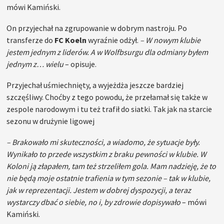
mówi Kamiński.
On przyjechał na zgrupowanie w dobrym nastroju. Po
transferze do
FC Koeln
wyraźnie odżył.
– W nowym klubie
jestem jednym z liderów. A w Wolfbsurgu dla odmiany byłem
jednym z… wielu
– opisuje.
Przyjechał uśmiechnięty, a wyjeżdża jeszcze bardziej
szczęśliwy. Choćby z tego powodu, że przełamał się także w
zespole narodowym i tu też trafił do siatki. Tak jak na starcie
sezonu w drużynie ligowej
– Brakowało mi skuteczności, a wiadomo, że sytuacje były.
Wynikało to przede wszystkim z braku pewności w klubie. W
Koloni ją złapałem, tam też strzeliłem gola. Mam nadzieję, że to
nie będą moje ostatnie trafienia w tym sezonie – tak w klubie,
jak w reprezentacji. Jestem w dobrej dyspozycji, a teraz
wystarczy dbać o siebie, no i, by zdrowie dopisywało
– mówi
Kamiński.