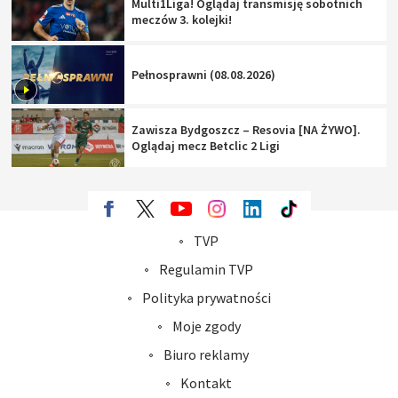
Multi1Liga! Oglądaj transmisję sobotnich
meczów 3. kolejki!
Pełnosprawni (08.08.2026)
Zawisza Bydgoszcz – Resovia [NA ŻYWO].
Oglądaj mecz Betclic 2 Ligi
TVP
Abonament TVP
Regulamin TVP
Polityka prywatności
Sklep TVP
Biuro Reklamy
Moje zgody
Oferta Handlowa
Biuro reklamy
Telegazeta ogłoszenia
Kontakt