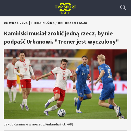
08 WRZE 2025
|
PIŁKA NOŻNA
/
REPREZENTACJA
Kamiński musiał zrobić jedną rzecz, by nie
podpaść Urbanowi. "Trener jest wyczulony"
Jakub Kamiński w meczu z Finlandią (fot. PAP)