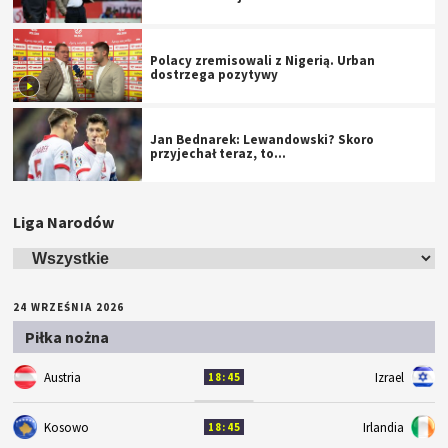
Polacy zremisowali z Nigerią. Urban
dostrzega pozytywy
Jan Bednarek: Lewandowski? Skoro
przyjechał teraz, to…
Liga Narodów
24 WRZEŚNIA 2026
Piłka nożna
Austria
Izrael
18:45
Kosowo
Irlandia
18:45