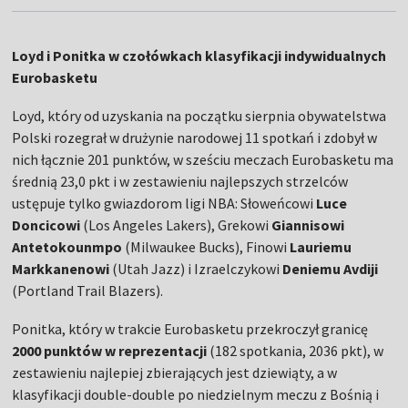
Loyd i Ponitka w czołówkach klasyfikacji indywidualnych
Eurobasketu
Loyd, który od uzyskania na początku sierpnia obywatelstwa
Polski rozegrał w drużynie narodowej 11 spotkań i zdobył w
nich łącznie 201 punktów, w sześciu meczach Eurobasketu ma
średnią 23,0 pkt i w zestawieniu najlepszych strzelców
ustępuje tylko gwiazdorom ligi NBA: Słoweńcowi
Luce
Doncicowi
(Los Angeles Lakers), Grekowi
Giannisowi
Antetokounmpo
(Milwaukee Bucks), Finowi
Lauriemu
Markkanenowi
(Utah Jazz) i Izraelczykowi
Deniemu Avdiji
(Portland Trail Blazers).
Ponitka, który w trakcie Eurobasketu przekroczył granicę
2000 punktów w reprezentacji
(182 spotkania, 2036 pkt), w
zestawieniu najlepiej zbierających jest dziewiąty, a w
klasyfikacji double-double po niedzielnym meczu z Bośnią i