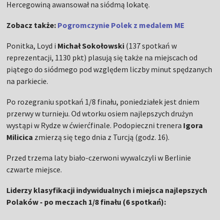
Hercegowiną awansował na siódmą lokatę.
Zobacz także:
Pogromczynie Polek z medalem ME
Ponitka, Loyd i
Michał Sokołowski
(137 spotkań w
reprezentacji, 1130 pkt) plasują się także na miejscach od
piątego do siódmego pod względem liczby minut spędzanych
na parkiecie.
Po rozegraniu spotkań 1/8 finału, poniedziałek jest dniem
przerwy w turnieju. Od wtorku osiem najlepszych drużyn
wystąpi w Rydze w ćwierćfinale. Podopieczni trenera
Igora
Milicica
zmierzą się tego dnia z Turcją (godz. 16).
Przed trzema laty biało-czerwoni wywalczyli w Berlinie
czwarte miejsce.
Liderzy klasyfikacji indywidualnych i miejsca najlepszych
Polaków - po meczach 1/8 finału (6 spotkań):