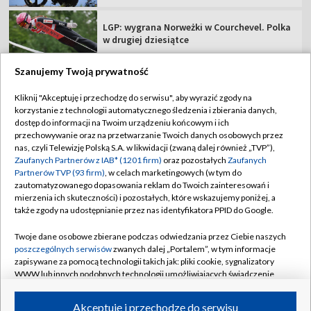
LGP: wygrana Norweżki w Courchevel. Polka
w drugiej dziesiątce
Szanujemy Twoją prywatność
Kliknij "Akceptuję i przechodzę do serwisu", aby wyrazić zgody na
korzystanie z technologii automatycznego śledzenia i zbierania danych,
TVP
dostęp do informacji na Twoim urządzeniu końcowym i ich
Abonament TVP
Regulamin TVP
przechowywanie oraz na przetwarzanie Twoich danych osobowych przez
nas, czyli Telewizję Polską S.A. w likwidacji (zwaną dalej również „TVP”),
Polityka prywatności
Sklep TVP
Zaufanych Partnerów z IAB* (1201 firm)
oraz pozostałych
Zaufanych
Partnerów TVP (93 firm)
, w celach marketingowych (w tym do
Biuro Reklamy
Moje zgody
zautomatyzowanego dopasowania reklam do Twoich zainteresowań i
mierzenia ich skuteczności) i pozostałych, które wskazujemy poniżej, a
Oferta Handlowa
Biuro reklamy
także zgody na udostępnianie przez nas identyfikatora PPID do Google.
Telegazeta ogłoszenia
Kontakt
Twoje dane osobowe zbierane podczas odwiedzania przez Ciebie naszych
Emisja w TVP
poszczególnych serwisów
zwanych dalej „Portalem”, w tym informacje
zapisywane za pomocą technologii takich jak: pliki cookie, sygnalizatory
Kanały
Rada Programowa
WWW lub innych podobnych technologii umożliwiających świadczenie
dopasowanych i bezpiecznych usług, personalizację treści oraz reklam,
Ogłoszenia przetargowe
udostępnianie funkcji mediów społecznościowych oraz analizowanie
©2026 Telewizja Polska Spółka Akcyjna w likwidacji
Akceptuję i przechodzę do serwisu