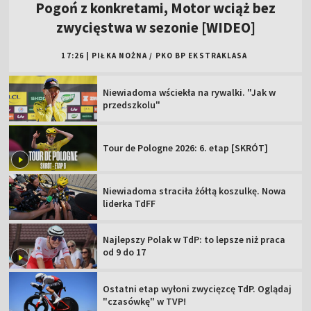
Pogoń z konkretami, Motor wciąż bez
zwycięstwa w sezonie [WIDEO]
17:26
|
PIŁKA NOŻNA
/
PKO BP EKSTRAKLASA
Niewiadoma wściekła na rywalki. "Jak w
przedszkolu"
Tour de Pologne 2026: 6. etap [SKRÓT]
Niewiadoma straciła żółtą koszulkę. Nowa
liderka TdFF
Najlepszy Polak w TdP: to lepsze niż praca
od 9 do 17
Ostatni etap wyłoni zwycięzcę TdP. Oglądaj
"czasówkę" w TVP!