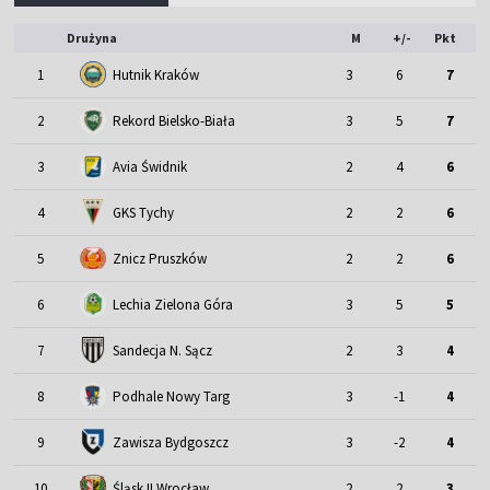
Drużyna
M
+/-
Pkt
1
Hutnik Kraków
3
6
7
2
Rekord Bielsko-Biała
3
5
7
3
Avia Świdnik
2
4
6
4
GKS Tychy
2
2
6
5
Znicz Pruszków
2
2
6
6
Lechia Zielona Góra
3
5
5
7
Sandecja N. Sącz
2
3
4
8
Podhale Nowy Targ
3
-1
4
9
Zawisza Bydgoszcz
3
-2
4
Śląsk II Wrocław
10
2
2
3