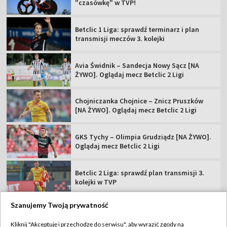
"czasówkę" w TVP!
Betclic 1 Liga: sprawdź terminarz i plan
transmisji meczów 3. kolejki
Avia Świdnik – Sandecja Nowy Sącz [NA
ŻYWO]. Oglądaj mecz Betclic 2 Ligi
Chojniczanka Chojnice – Znicz Pruszków
[NA ŻYWO]. Oglądaj mecz Betclic 2 Ligi
GKS Tychy – Olimpia Grudziądz [NA ŻYWO].
Oglądaj mecz Betclic 2 Ligi
Betclic 2 Liga: sprawdź plan transmisji 3.
kolejki w TVP
Szanujemy Twoją prywatność
Kliknij "Akceptuję i przechodzę do serwisu", aby wyrazić zgody na