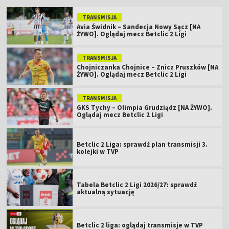
TRANSMISJA
Avia Świdnik – Sandecja Nowy Sącz [NA
ŻYWO]. Oglądaj mecz Betclic 2 Ligi
TRANSMISJA
Chojniczanka Chojnice – Znicz Pruszków [NA
ŻYWO]. Oglądaj mecz Betclic 2 Ligi
TRANSMISJA
GKS Tychy – Olimpia Grudziądz [NA ŻYWO].
Oglądaj mecz Betclic 2 Ligi
Betclic 2 Liga: sprawdź plan transmisji 3.
kolejki w TVP
Tabela Betclic 2 Ligi 2026/27: sprawdź
aktualną sytuację
Betclic 2 liga: oglądaj transmisje w TVP