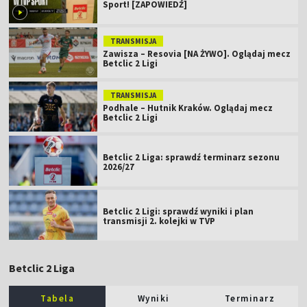
Sport! [ZAPOWIEDŹ]
TRANSMISJA
Zawisza – Resovia [NA ŻYWO]. Oglądaj mecz
Betclic 2 Ligi
TRANSMISJA
Podhale – Hutnik Kraków. Oglądaj mecz
Betclic 2 Ligi
Betclic 2 Liga: sprawdź terminarz sezonu
2026/27
Betclic 2 Ligi: sprawdź wyniki i plan
transmisji 2. kolejki w TVP
Betclic 2 Liga
Tabela
Wyniki
Terminarz