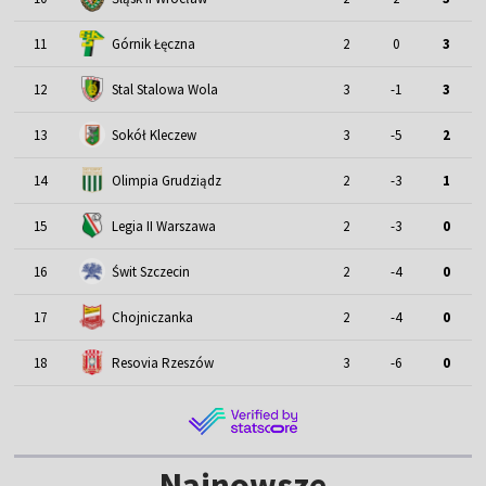
11
Górnik Łęczna
2
0
3
12
Stal Stalowa Wola
3
-1
3
13
Sokół Kleczew
3
-5
2
14
Olimpia Grudziądz
2
-3
1
15
Legia II Warszawa
2
-3
0
16
Świt Szczecin
2
-4
0
17
Chojniczanka
2
-4
0
18
Resovia Rzeszów
3
-6
0
Najnowsze