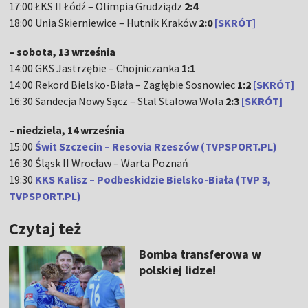
17:00 ŁKS II Łódź – Olimpia Grudziądz
2:4
18:00 Unia Skierniewice – Hutnik Kraków
2:0
[SKRÓT]
– sobota, 13 września
14:00 GKS Jastrzębie – Chojniczanka
1:1
14:00 Rekord Bielsko-Biała – Zagłębie Sosnowiec
1:2
[SKRÓT]
16:30 Sandecja Nowy Sącz – Stal Stalowa Wola
2:3
[SKRÓT]
– niedziela, 14 września
15:00
Świt Szczecin – Resovia Rzeszów (TVPSPORT.PL)
16:30 Śląsk II Wrocław – Warta Poznań
19:30
KKS Kalisz – Podbeskidzie Bielsko-Biała (TVP 3,
TVPSPORT.PL)
Czytaj też
Bomba transferowa w
polskiej lidze!