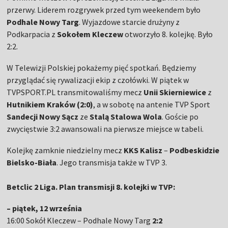
przerwy. Liderem rozgrywek przed tym weekendem było
Podhale Nowy Targ
. Wyjazdowe starcie drużyny z
Podkarpacia z
Sokołem Kleczew
otworzyło 8. kolejkę. Było
2:2.
W Telewizji Polskiej pokażemy pięć spotkań. Będziemy
przyglądać się rywalizacji ekip z czołówki. W piątek w
TVPSPORT.PL transmitowaliśmy mecz
Unii Skierniewice
z
Hutnikiem Kraków (2:0)
, a w sobotę na antenie TVP Sport
Sandecji Nowy Sącz
ze
Stalą Stalowa Wola
. Goście po
zwycięstwie 3:2 awansowali na pierwsze miejsce w tabeli.
Kolejkę zamknie niedzielny mecz
KKS Kalisz
–
Podbeskidzie
Bielsko-Biała
. Jego transmisja także w TVP 3.
Betclic 2 Liga. Plan transmisji 8. kolejki w TVP:
– piątek, 12 września
16:00 Sokół Kleczew – Podhale Nowy Targ
2:2