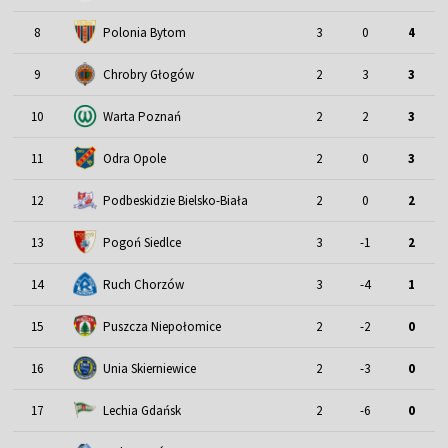
8
Polonia Bytom
3
0
4
9
Chrobry Głogów
2
3
3
10
Warta Poznań
2
2
3
11
Odra Opole
2
0
3
12
Podbeskidzie Bielsko-Biała
2
0
2
13
Pogoń Siedlce
3
-1
2
14
Ruch Chorzów
3
-4
1
15
Puszcza Niepołomice
2
-2
0
16
Unia Skierniewice
2
-3
0
17
Lechia Gdańsk
2
-6
0