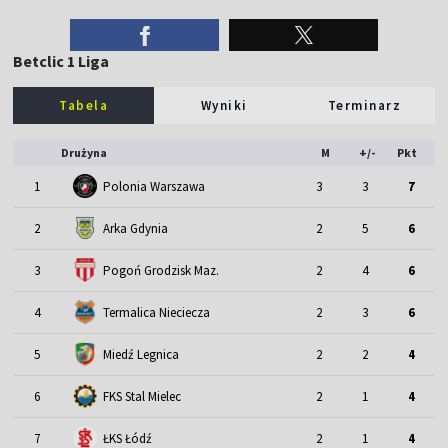
Betclic 1 Liga
Tabela
Wyniki
Terminarz
Drużyna
M
+/-
Pkt
1
Polonia Warszawa
3
3
7
2
Arka Gdynia
2
5
6
3
Pogoń Grodzisk Maz.
2
4
6
4
Termalica Nieciecza
2
3
6
5
Miedź Legnica
2
2
4
6
FKS Stal Mielec
2
1
4
7
ŁKS Łódź
2
1
4