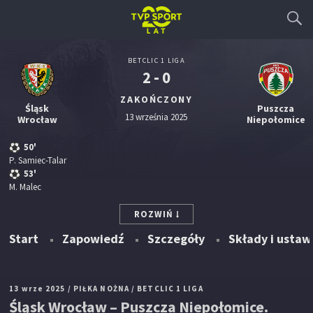
BETCLIC 1 LIGA
2 - 0
ZAKOŃCZONY
Śląsk
Puszcza
13 września 2025
Wrocław
Niepołomice
50'
P. Samiec-Talar
53'
M. Malec
ROZWIŃ
Start
Zapowiedź
Szczegóły
Składy i ustaw
13 wrze 2025
/ PIŁKA NOŻNA
/ BETCLIC 1 LIGA
Śląsk Wrocław – Puszcza Niepołomice.