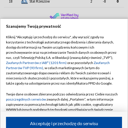
18
Stal Rzeszów
2
-8
0
Szanujemy Twoją prywatność
Kliknij "Akceptuję i przechodzę do serwisu", aby wyrazić zgody na
korzystanie z technologii automatycznego śledzenia i zbierania danych,
TVP
dostęp do informacji na Twoim urządzeniu końcowym i ich
Abonament TVP
Regulamin TVP
przechowywanie oraz na przetwarzanie Twoich danych osobowych przez
nas, czyli Telewizję Polską S.A. w likwidacji (zwaną dalej również „TVP”),
Polityka prywatności
Sklep TVP
Zaufanych Partnerów z IAB* (1201 firm)
oraz pozostałych
Zaufanych
Partnerów TVP (93 firm)
, w celach marketingowych (w tym do
Biuro Reklamy
Moje zgody
zautomatyzowanego dopasowania reklam do Twoich zainteresowań i
mierzenia ich skuteczności) i pozostałych, które wskazujemy poniżej, a
Oferta Handlowa
Biuro reklamy
także zgody na udostępnianie przez nas identyfikatora PPID do Google.
Telegazeta ogłoszenia
Kontakt
Twoje dane osobowe zbierane podczas odwiedzania przez Ciebie naszych
Emisja w TVP
poszczególnych serwisów
zwanych dalej „Portalem”, w tym informacje
zapisywane za pomocą technologii takich jak: pliki cookie, sygnalizatory
Kanały
Rada Programowa
WWW lub innych podobnych technologii umożliwiających świadczenie
dopasowanych i bezpiecznych usług, personalizację treści oraz reklam,
Ogłoszenia przetargowe
udostępnianie funkcji mediów społecznościowych oraz analizowanie
©2026 Telewizja Polska Spółka Akcyjna w likwidacji
Akceptuję i przechodzę do serwisu
ruchu w Internecie.
Akademia Telewizyjna