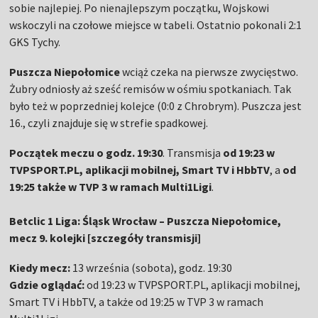
sobie najlepiej. Po nienajlepszym początku, Wojskowi
wskoczyli na czołowe miejsce w tabeli. Ostatnio pokonali 2:1
GKS Tychy.
Puszcza Niepołomice
wciąż czeka na pierwsze zwycięstwo.
Żubry odniosły aż sześć remisów w ośmiu spotkaniach. Tak
było też w poprzedniej kolejce (0:0 z Chrobrym). Puszcza jest
16., czyli znajduje się w strefie spadkowej.
Początek meczu o godz. 19:30
. Transmisja
od 19:23 w
TVPSPORT.PL, aplikacji mobilnej, Smart TV i HbbTV
, a
od
19:25 także w TVP 3 w ramach Multi1Ligi
.
Betclic 1 Liga: Śląsk Wrocław – Puszcza Niepołomice,
mecz 9. kolejki [szczegóły transmisji]
Kiedy mecz:
13 września (sobota), godz. 19:30
Gdzie oglądać:
od 19:23 w TVPSPORT.PL, aplikacji mobilnej,
Smart TV i HbbTV, a także od 19:25 w TVP 3 w ramach