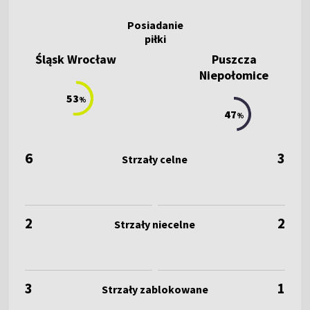
Śląsk Wrocław
Puszcza
Niepołomice
53
%
47
%
6
3
2
2
3
1