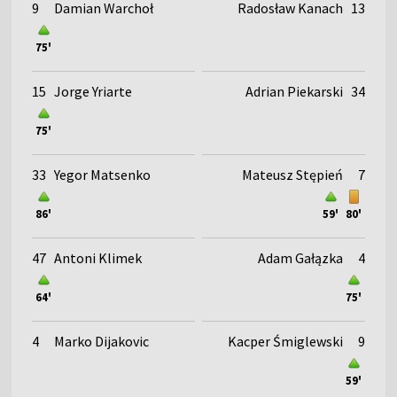
9
Damian Warchoł
Radosław Kanach
13
75'
15
Jorge Yriarte
Adrian Piekarski
34
75'
33
Yegor Matsenko
Mateusz Stępień
7
86'
59'
80'
47
Antoni Klimek
Adam Gałązka
4
64'
75'
4
Marko Dijakovic
Kacper Śmiglewski
9
59'