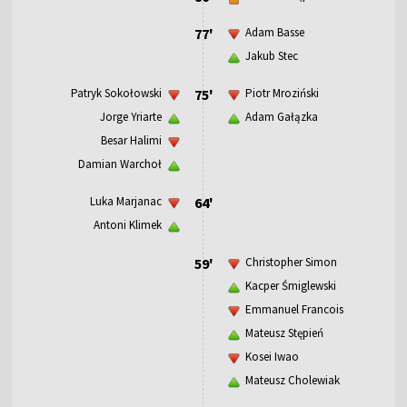
77'
Adam Basse
Jakub Stec
Patryk Sokołowski
75'
Piotr Mroziński
Jorge Yriarte
Adam Gałązka
Besar Halimi
Damian Warchoł
Luka Marjanac
64'
Antoni Klimek
59'
Christopher Simon
Kacper Śmiglewski
Emmanuel Francois
Mateusz Stępień
Kosei Iwao
Mateusz Cholewiak