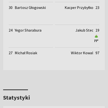
30
Bartosz Głogowski
Kacper Przybyłko
23
24
Yegor Sharabura
Jakub Stec
19
77'
27
Michał Rosiak
Wiktor Kowal
97
Statystyki