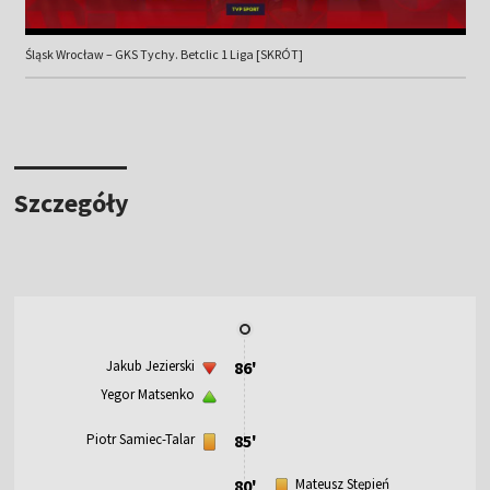
Śląsk Wrocław – GKS Tychy. Betclic 1 Liga [SKRÓT]
Szczegóły
Jakub Jezierski
86'
Yegor Matsenko
Piotr Samiec-Talar
85'
80'
Mateusz Stępień