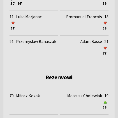
50'
86'
59'
11
Luka Marjanac
Emmanuel Francois
18
64'
59'
91
Przemysław Banaszak
Adam Basse
21
77'
Rezerwowi
70
Miłosz Kozak
Mateusz Cholewiak
10
59'