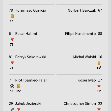
78
Tommaso Guercio
Norbert Barczak
67
20'
6
Besar Halimi
Filipe Nascimento
88
75'
81
Patryk Sokołowski
Michał Walski
16
75'
19'
7
Piotr Samiec-Talar
Kosei Iwao
17
50'
85'
59'
29
Jakub Jezierski
Christopher Simon
22