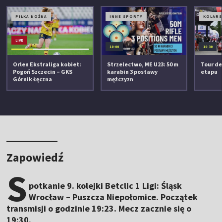
PIŁKA NOŻNA
INNE SPORTY
KOLAR
LIVE
10:00
10:30
Orlen Ekstraliga kobiet:
Strzelectwo, ME U23: 50 m
Tour de
Pogoń Szczecin – GKS
karabin 3 postawy
etapu
Górnik Łęczna
mężczyzn
Zapowiedź
S
potkanie 9. kolejki Betclic 1 Ligi: Śląsk
Wrocław – Puszcza Niepołomice. Początek
transmisji o godzinie 19:23. Mecz zacznie się o
19:30.