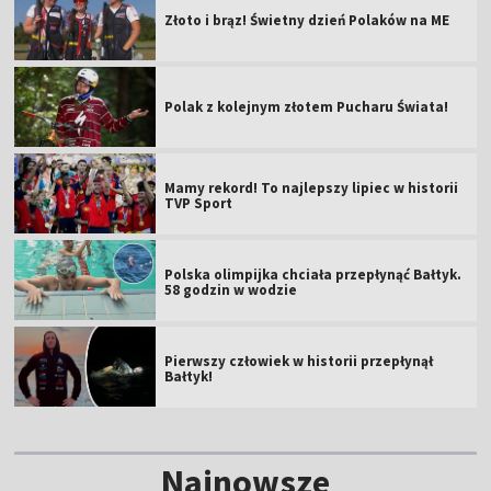
Złoto i brąz! Świetny dzień Polaków na ME
Polak z kolejnym złotem Pucharu Świata!
Mamy rekord! To najlepszy lipiec w historii
TVP Sport
Polska olimpijka chciała przepłynąć Bałtyk.
58 godzin w wodzie
Pierwszy człowiek w historii przepłynął
Bałtyk!
Najnowsze