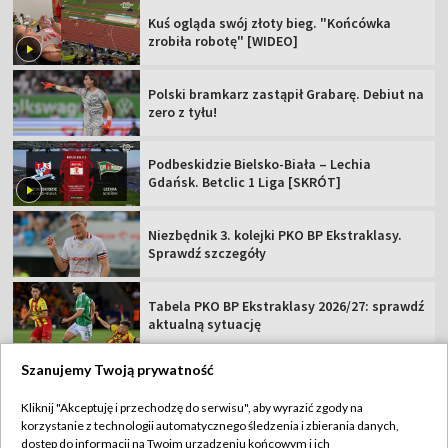
Kuś ogląda swój złoty bieg. "Końcówka
zrobiła robotę" [WIDEO]
Polski bramkarz zastąpił Grabarę. Debiut na
zero z tyłu!
Podbeskidzie Bielsko-Biała – Lechia
Gdańsk. Betclic 1 Liga [SKRÓT]
Niezbędnik 3. kolejki PKO BP Ekstraklasy.
Sprawdź szczegóły
Tabela PKO BP Ekstraklasy 2026/27: sprawdź
aktualną sytuację
Szanujemy Twoją prywatność
Kliknij "Akceptuję i przechodzę do serwisu", aby wyrazić zgody na
korzystanie z technologii automatycznego śledzenia i zbierania danych,
TVP
dostęp do informacji na Twoim urządzeniu końcowym i ich