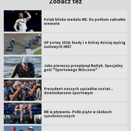
Zobacz też
Polak blisko medalu ME. Do podium zabrakło
niewiele
GP Łotwy 2026: kiedy i o której dzisiaj wyścig
żużlowych IMŚ?
Jako pierwszy przepłynął Bałtyk. Specjalny
gość "Sportowego Wieczoru"
Prezydent naszych sąsiadów został...
dziennikarzem sportowym
ME w pływaniu. Polki piąte w skokach
synchronicznych