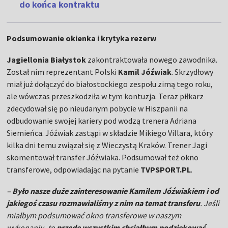
do końca kontraktu
Podsumowanie okienka i krytyka rezerw
Jagiellonia Białystok
zakontraktowała nowego zawodnika.
Został nim reprezentant Polski
Kamil Jóźwiak
. Skrzydłowy
miał już dołączyć do białostockiego zespołu zimą tego roku,
ale wówczas przeszkodziła w tym kontuzja. Teraz piłkarz
zdecydował się po nieudanym pobycie w Hiszpanii na
odbudowanie swojej kariery pod wodzą trenera Adriana
Siemieńca. Jóźwiak zastąpi w składzie Mikiego Villara, który
kilka dni temu związał się z Wieczystą Kraków. Trener Jagi
skomentował transfer Jóźwiaka. Podsumował też okno
transferowe, odpowiadając na pytanie
TVPSPORT.PL
.
–
Było nasze duże zainteresowanie Kamilem Jóźwiakiem i od
jakiegoś czasu rozmawialiśmy z nim na temat transferu
. Jeśli
miałbym podsumować okno transferowe w naszym
wykonaniu, to
przede wszystkim chciałbym podziękować