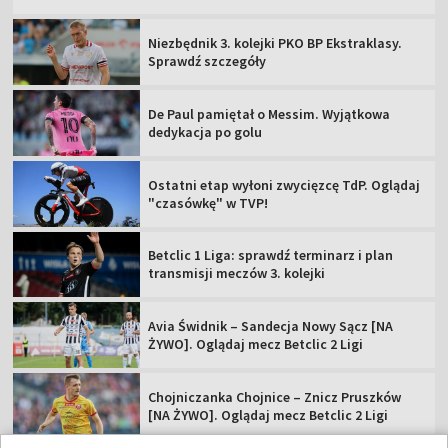
Niezbędnik 3. kolejki PKO BP Ekstraklasy.
Sprawdź szczegóły
De Paul pamiętał o Messim. Wyjątkowa
dedykacja po golu
Ostatni etap wyłoni zwycięzcę TdP. Oglądaj
"czasówkę" w TVP!
Betclic 1 Liga: sprawdź terminarz i plan
transmisji meczów 3. kolejki
Avia Świdnik – Sandecja Nowy Sącz [NA
ŻYWO]. Oglądaj mecz Betclic 2 Ligi
Chojniczanka Chojnice – Znicz Pruszków
[NA ŻYWO]. Oglądaj mecz Betclic 2 Ligi