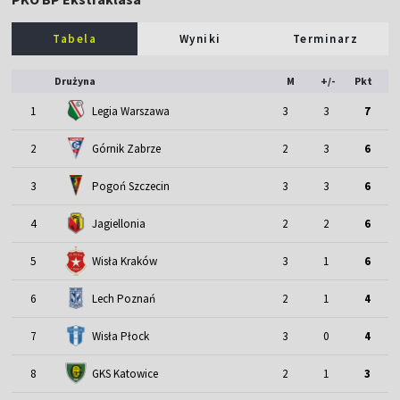
Tabela
Wyniki
Terminarz
Drużyna
M
+/-
Pkt
1
Legia Warszawa
3
3
7
2
Górnik Zabrze
2
3
6
3
Pogoń Szczecin
3
3
6
4
Jagiellonia
2
2
6
5
Wisła Kraków
3
1
6
6
Lech Poznań
2
1
4
7
Wisła Płock
3
0
4
8
GKS Katowice
2
1
3