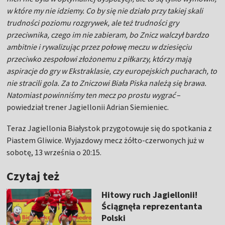
w które my nie idziemy. Co by się nie działo przy takiej skali
trudności poziomu rozgrywek, ale też trudności gry
przeciwnika, czego im nie zabieram, bo Znicz walczył bardzo
ambitnie i rywalizując przez połowę meczu w dziesięciu
przeciwko zespołowi złożonemu z piłkarzy, którzy mają
aspiracje do gry w Ekstraklasie, czy europejskich pucharach, to
nie stracili gola. Za to Zniczowi Biała Piska należą się brawa.
Natomiast powinniśmy ten mecz po prostu wygrać
–
powiedział trener Jagiellonii Adrian Siemieniec.
Teraz Jagiellonia Białystok przygotowuje się do spotkania z
Piastem Gliwice. Wyjazdowy mecz żółto-czerwonych już w
sobotę, 13 września o 20:15.
Czytaj też
Hitowy ruch Jagiellonii!
Ściągnęła reprezentanta
Polski