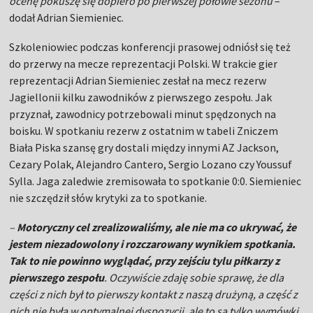
ocenę pokuszę się dopiero po pierwszej połowie sezonu
–
dodał Adrian Siemieniec.
Szkoleniowiec podczas konferencji prasowej odniósł się też
do przerwy na mecze reprezentacji Polski. W trakcie gier
reprezentacji Adrian Siemieniec zesłał na mecz rezerw
Jagiellonii kilku zawodników z pierwszego zespołu. Jak
przyznał, zawodnicy potrzebowali minut spędzonych na
boisku. W spotkaniu rezerw z ostatnim w tabeli Zniczem
Biała Piska szansę gry dostali między innymi AZ Jackson,
Cezary Polak, Alejandro Cantero, Sergio Lozano czy Youssuf
Sylla. Jaga zaledwie zremisowała to spotkanie 0:0. Siemieniec
nie szczędził słów krytyki za to spotkanie.
–
Motoryczny cel zrealizowaliśmy, ale nie ma co ukrywać, że
jestem niezadowolony i rozczarowany wynikiem spotkania.
Tak to nie powinno wyglądać, przy zejściu tylu piłkarzy z
pierwszego zespołu
. Oczywiście zdaję sobie sprawę, że dla
części z nich był to pierwszy kontakt z naszą drużyną, a część z
nich nie była w optymalnej dyspozycji, ale to są tylko wymówki,