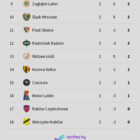
9
Zagłębie Lubin
2
0
3
Śląsk Wrocław
10
2
0
3
11
Piast Gliwice
2
-1
3
12
Radomiak Radom
3
-3
3
13
Widzew Łódź
2
0
2
14
Korona Kielce
2
-1
1
15
Cracovia
2
-2
1
Motor Lublin
16
3
-3
1
17
Raków Częstochowa
2
-2
0
18
Wieczysta Kraków
2
-2
0