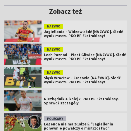
Zobacz też
NA ŻYWO
Jagiellonia – Widzew Łódź [NA ŻYWO]. Śledź
wynik meczu PKO BP Ekstraklasy!
NA ŻYWO
Lech Poznań – Piast Gliwice [NA ŻYWO]. Śledź
wynik meczu PKO BP Ekstraklasy!
NA ŻYWO
Śląsk Wrocław – Cracovia [NA ŻYWO]. Śledź
wynik meczu PKO BP Ekstraklasy!
Niezbędnik 3. kolejki PKO BP Ekstraklasy.
Sprawdź szczegóły
POLECAMY
Legenda nie ma złudzeń. "Jagiellonia
ponownie powalczy o mistrzostwo"