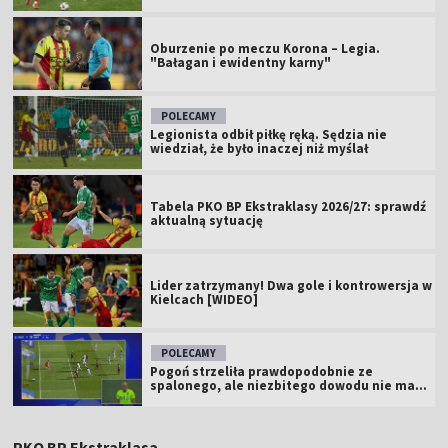
Oburzenie po meczu Korona – Legia.
"Bałagan i ewidentny karny"
POLECAMY
Legionista odbił piłkę ręką. Sędzia nie
wiedział, że było inaczej niż myślał
Tabela PKO BP Ekstraklasy 2026/27: sprawdź
aktualną sytuację
Lider zatrzymany! Dwa gole i kontrowersja w
Kielcach [WIDEO]
POLECAMY
Pogoń strzeliła prawdopodobnie ze
spalonego, ale niezbitego dowodu nie ma...
PKO BP Ekstraklasa