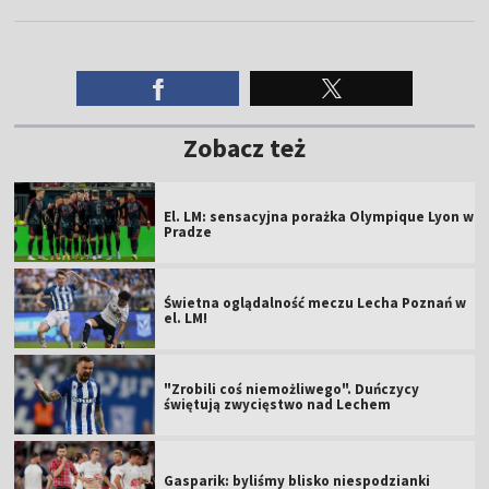
Zobacz też
El. LM: sensacyjna porażka Olympique Lyon w
Pradze
Świetna oglądalność meczu Lecha Poznań w
el. LM!
"Zrobili coś niemożliwego". Duńczycy
świętują zwycięstwo nad Lechem
Gasparik: byliśmy blisko niespodzianki