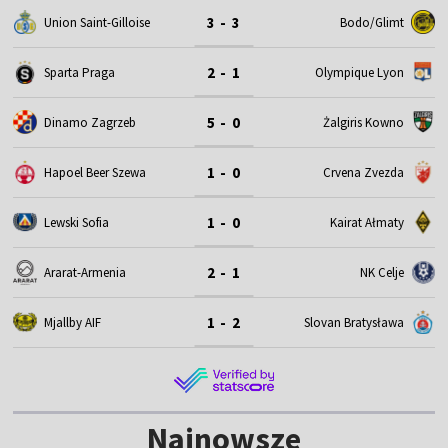
3 - 3
Union Saint-Gilloise
Bodo/Glimt
2 - 1
Sparta Praga
Olympique Lyon
5 - 0
Dinamo Zagrzeb
Żalgiris Kowno
1 - 0
Hapoel Beer Szewa
Crvena Zvezda
1 - 0
Lewski Sofia
Kairat Ałmaty
2 - 1
Ararat-Armenia
NK Celje
1 - 2
Mjallby AIF
Slovan Bratysława
Najnowsze