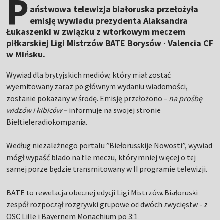
P
aństwowa telewizja białoruska przełożyła
emisję wywiadu prezydenta Alaksandra
Łukaszenki w związku z wtorkowym meczem
piłkarskiej Ligi Mistrzów BATE Borysów - Valencia CF
w Mińsku.
Wywiad dla brytyjskich mediów, który miał zostać
wyemitowany zaraz po głównym wydaniu wiadomości,
zostanie pokazany w środę. Emisję przełożono –
na prośbę
widzów i kibiców –
informuje na swojej stronie
Biełtieleradiokompania.
Według niezależnego portalu ”Biełorusskije Nowosti”, wywiad
mógł wypaść blado na tle meczu, który mniej więcej o tej
samej porze będzie transmitowany w II programie telewizji.
BATE to rewelacja obecnej edycji Ligi Mistrzów. Białoruski
zespół rozpoczął rozgrywki grupowe od dwóch zwycięstw - z
OSC Lille i Bayernem Monachium po 3:1.