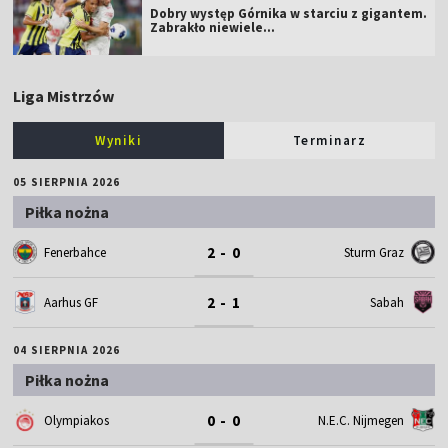
Dobry występ Górnika w starciu z gigantem.
Zabrakło niewiele...
Liga Mistrzów
Wyniki
Terminarz
05 SIERPNIA 2026
Piłka nożna
2 - 0
Fenerbahce
Sturm Graz
2 - 1
Aarhus GF
Sabah
04 SIERPNIA 2026
Piłka nożna
0 - 0
Olympiakos
N.E.C. Nijmegen