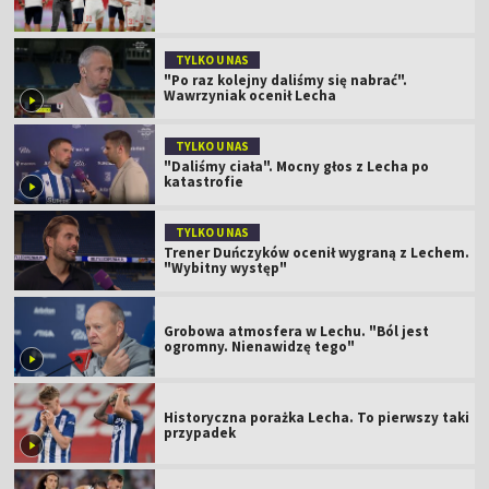
TYLKO U NAS
"Po raz kolejny daliśmy się nabrać".
Wawrzyniak ocenił Lecha
TYLKO U NAS
"Daliśmy ciała". Mocny głos z Lecha po
katastrofie
TYLKO U NAS
Trener Duńczyków ocenił wygraną z Lechem.
"Wybitny występ"
Grobowa atmosfera w Lechu. "Ból jest
ogromny. Nienawidzę tego"
Historyczna porażka Lecha. To pierwszy taki
przypadek