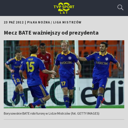
23 PAŹ 2012
|
PIŁKA NOŻNA
/
LIGA MISTRZÓW
Mecz BATE ważniejszy od prezydenta
Borysowskie BATE robi furorę w Lidze Mistrzów (fot. GETTY IMAGES)