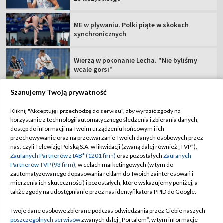
ME w pływaniu. Polki piąte w skokach
synchronicznych
Wierzą w pokonanie Lecha. "Nie byliśmy
wcale gorsi"
Szanujemy Twoją prywatność
Kliknij "Akceptuję i przechodzę do serwisu", aby wyrazić zgody na
korzystanie z technologii automatycznego śledzenia i zbierania danych,
TVP
dostęp do informacji na Twoim urządzeniu końcowym i ich
Abonament TVP
Regulamin TVP
przechowywanie oraz na przetwarzanie Twoich danych osobowych przez
nas, czyli Telewizję Polską S.A. w likwidacji (zwaną dalej również „TVP”),
Polityka prywatności
Sklep TVP
Zaufanych Partnerów z IAB* (1201 firm)
oraz pozostałych
Zaufanych
Partnerów TVP (93 firm)
, w celach marketingowych (w tym do
Biuro Reklamy
Moje zgody
zautomatyzowanego dopasowania reklam do Twoich zainteresowań i
mierzenia ich skuteczności) i pozostałych, które wskazujemy poniżej, a
Oferta Handlowa
Biuro reklamy
także zgody na udostępnianie przez nas identyfikatora PPID do Google.
Telegazeta ogłoszenia
Kontakt
Twoje dane osobowe zbierane podczas odwiedzania przez Ciebie naszych
Emisja w TVP
poszczególnych serwisów
zwanych dalej „Portalem”, w tym informacje