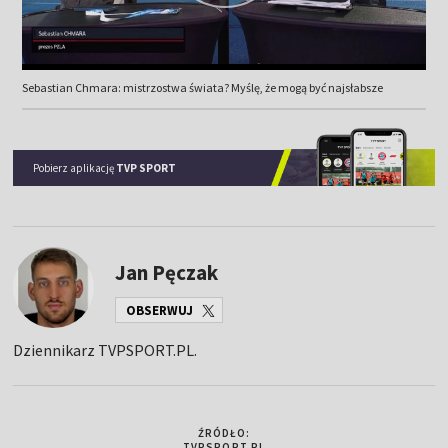
Sebastian Chmara: mistrzostwa świata? Myślę, że mogą być najsłabsze
Pobierz aplikację
TVP SPORT
Jan Pęczak
OBSERWUJ
Dziennikarz TVPSPORT.PL.
ŹRÓDŁO:
TVPSPORT.PL