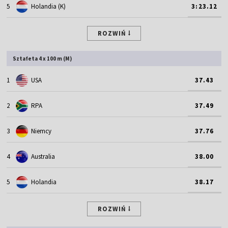
5
Holandia (K)
3:23.12
ROZWIŃ
Sztafeta 4 x 100 m (M)
1
USA
37.43
2
RPA
37.49
3
Niemcy
37.76
4
Australia
38.00
5
Holandia
38.17
ROZWIŃ