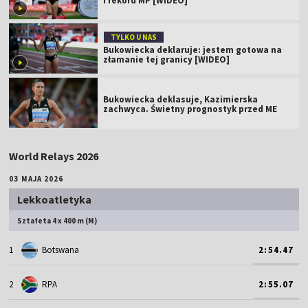
i rekord MP [WIDEO]
TYLKO U NAS
Bukowiecka deklaruje: jestem gotowa na
złamanie tej granicy [WIDEO]
Bukowiecka deklasuje, Kazimierska
zachwyca. Świetny prognostyk przed ME
World Relays 2026
03 MAJA 2026
Lekkoatletyka
Sztafeta 4 x 400 m (M)
1
Botswana
2:54.47
2
RPA
2:55.07