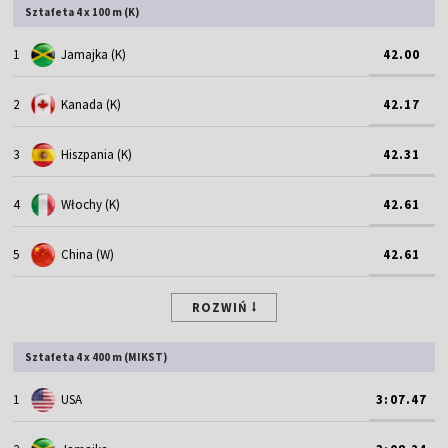
Sztafeta 4 x 100 m (K)
1
Jamajka (K)
42.00
2
Kanada (K)
42.17
3
Hiszpania (K)
42.31
4
Włochy (K)
42.61
5
China (W)
42.61
ROZWIŃ
Sztafeta 4 x 400 m (MIKST)
1
USA
3:07.47