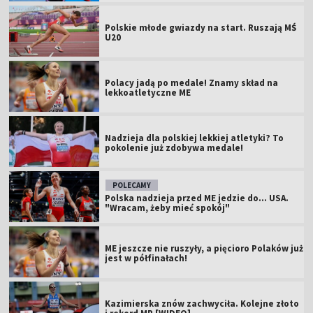
Polskie młode gwiazdy na start. Ruszają MŚ
U20
Polacy jadą po medale! Znamy skład na
lekkoatletyczne ME
Nadzieja dla polskiej lekkiej atletyki? To
pokolenie już zdobywa medale!
POLECAMY
Polska nadzieja przed ME jedzie do... USA.
"Wracam, żeby mieć spokój"
ME jeszcze nie ruszyły, a pięcioro Polaków już
jest w półfinałach!
Kazimierska znów zachwyciła. Kolejne złoto