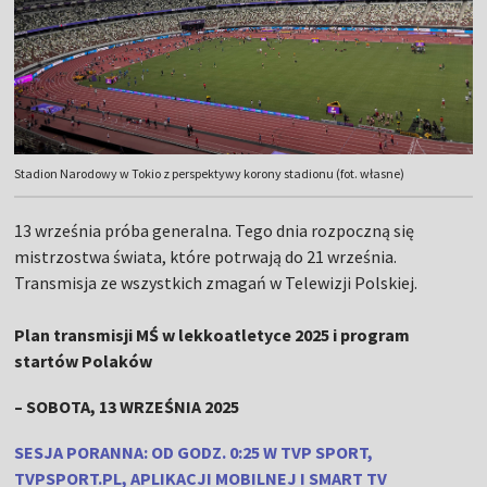
Stadion Narodowy w Tokio z perspektywy korony stadionu (fot. własne)
13 września próba generalna. Tego dnia rozpoczną się
mistrzostwa świata, które potrwają do 21 września.
Transmisja ze wszystkich zmagań w Telewizji Polskiej.
Plan transmisji MŚ w lekkoatletyce 2025 i program
startów Polaków
– SOBOTA, 13 WRZEŚNIA 2025
SESJA PORANNA: OD GODZ. 0:25 W TVP SPORT,
TVPSPORT.PL, APLIKACJI MOBILNEJ I SMART TV