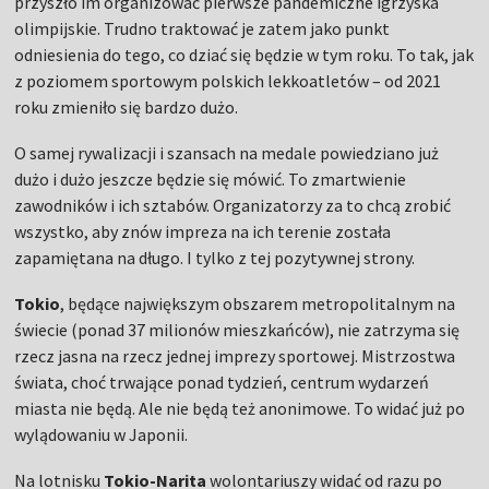
przyszło im organizować pierwsze pandemiczne igrzyska
olimpijskie. Trudno traktować je zatem jako punkt
odniesienia do tego, co dziać się będzie w tym roku. To tak, jak
z poziomem sportowym polskich lekkoatletów – od 2021
roku zmieniło się bardzo dużo.
O samej rywalizacji i szansach na medale powiedziano już
dużo i dużo jeszcze będzie się mówić. To zmartwienie
zawodników i ich sztabów. Organizatorzy za to chcą zrobić
wszystko, aby znów impreza na ich terenie została
zapamiętana na długo. I tylko z tej pozytywnej strony.
Tokio
, będące największym obszarem metropolitalnym na
świecie (ponad 37 milionów mieszkańców), nie zatrzyma się
rzecz jasna na rzecz jednej imprezy sportowej. Mistrzostwa
świata, choć trwające ponad tydzień, centrum wydarzeń
miasta nie będą. Ale nie będą też anonimowe. To widać już po
wylądowaniu w Japonii.
Na lotnisku
Tokio-Narita
wolontariuszy widać od razu po