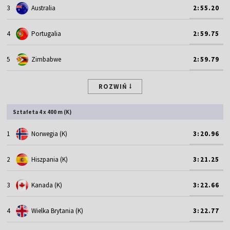
3
Australia
2:55.20
4
Portugalia
2:59.75
5
Zimbabwe
2:59.79
ROZWIŃ
Sztafeta 4 x 400 m (K)
1
Norwegia (K)
3:20.96
2
Hiszpania (K)
3:21.25
3
Kanada (K)
3:22.66
4
Wielka Brytania (K)
3:22.77