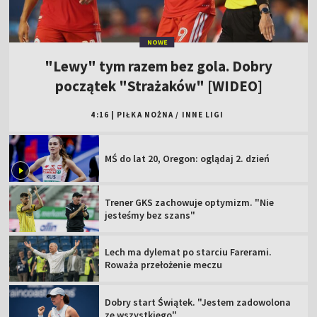
NOWE
"Lewy" tym razem bez gola. Dobry
początek "Strażaków" [WIDEO]
4:16
|
PIŁKA NOŻNA
/
INNE LIGI
MŚ do lat 20, Oregon: oglądaj 2. dzień
Trener GKS zachowuje optymizm. "Nie
jesteśmy bez szans"
Lech ma dylemat po starciu Farerami.
Roważa przełożenie meczu
Dobry start Świątek. "Jestem zadowolona
ze wszystkiego"