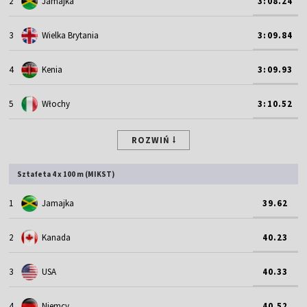
2
Jamajka
3:08.24
3
Wielka Brytania
3:09.84
4
Kenia
3:09.93
5
Włochy
3:10.52
ROZWIŃ
Sztafeta 4 x 100 m (MIKST)
1
Jamajka
39.62
2
Kanada
40.23
3
USA
40.33
4
Niemcy
40.52