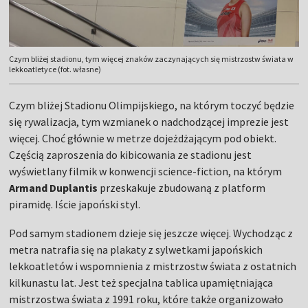
Czym bliżej stadionu, tym więcej znaków zaczynających się mistrzostw świata w
lekkoatletyce (fot. własne)
Czym bliżej Stadionu Olimpijskiego, na którym toczyć będzie
się rywalizacja, tym wzmianek o nadchodzącej imprezie jest
więcej. Choć głównie w metrze dojeżdżającym pod obiekt.
Częścią zaproszenia do kibicowania ze stadionu jest
wyświetlany filmik w konwencji science-fiction, na którym
Armand Duplantis
przeskakuje zbudowaną z platform
piramidę. Iście japoński styl.
Pod samym stadionem dzieje się jeszcze więcej. Wychodząc z
metra natrafia się na plakaty z sylwetkami japońskich
lekkoatletów i wspomnienia z mistrzostw świata z ostatnich
kilkunastu lat. Jest też specjalna tablica upamiętniająca
mistrzostwa świata z 1991 roku, które także organizowało