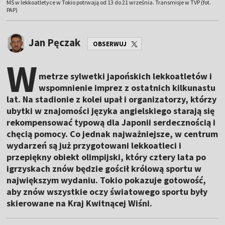
MŚ w lekkoatletyce w Tokio potrwają od 13 do 21 września. Transmisje w TVP (fot.
PAP)
Jan Pęczak
OBSERWUJ
W
metrze sylwetki japońskich lekkoatletów i
wspomnienie imprez z ostatnich kilkunastu
lat. Na stadionie z kolei upał i organizatorzy, którzy
ubytki w znajomości języka angielskiego starają się
rekompensować typową dla Japonii serdecznością i
chęcią pomocy. Co jednak najważniejsze, w centrum
wydarzeń są już przygotowani lekkoatleci i
przepiękny obiekt olimpijski, który cztery lata po
igrzyskach znów będzie gościł królową sportu w
największym wydaniu. Tokio pokazuje gotowość,
aby znów wszystkie oczy światowego sportu były
skierowane na Kraj Kwitnącej Wiśni.