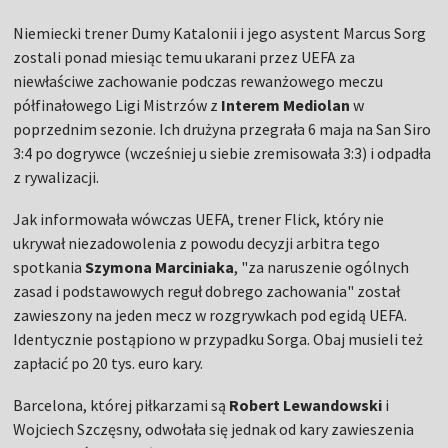
Niemiecki trener Dumy Katalonii i jego asystent Marcus Sorg
zostali ponad miesiąc temu ukarani przez UEFA za
niewłaściwe zachowanie podczas rewanżowego meczu
półfinałowego Ligi Mistrzów z
Interem Mediolan
w
poprzednim sezonie. Ich drużyna przegrała 6 maja na San Siro
3:4 po dogrywce (wcześniej u siebie zremisowała 3:3) i odpadła
z rywalizacji.
Jak informowała wówczas UEFA, trener Flick, który nie
ukrywał niezadowolenia z powodu decyzji arbitra tego
spotkania
Szymona Marciniaka
, "za naruszenie ogólnych
zasad i podstawowych reguł dobrego zachowania" został
zawieszony na jeden mecz w rozgrywkach pod egidą UEFA.
Identycznie postąpiono w przypadku Sorga. Obaj musieli też
zapłacić po 20 tys. euro kary.
Barcelona, której piłkarzami są
Robert Lewandowski
i
Wojciech Szczęsny, odwołała się jednak od kary zawieszenia