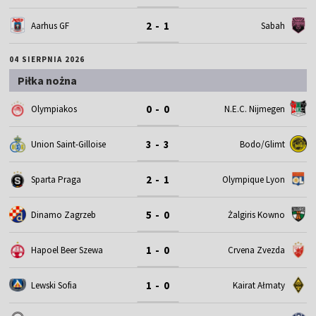
2 - 1
Aarhus GF
Sabah
04 SIERPNIA 2026
Piłka nożna
0 - 0
Olympiakos
N.E.C. Nijmegen
3 - 3
Union Saint-Gilloise
Bodo/Glimt
2 - 1
Sparta Praga
Olympique Lyon
5 - 0
Dinamo Zagrzeb
Żalgiris Kowno
1 - 0
Hapoel Beer Szewa
Crvena Zvezda
1 - 0
Lewski Sofia
Kairat Ałmaty