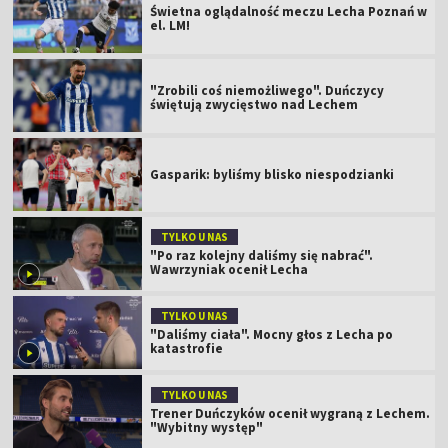
Świetna oglądalność meczu Lecha Poznań w
el. LM!
"Zrobili coś niemożliwego". Duńczycy
świętują zwycięstwo nad Lechem
Gasparik: byliśmy blisko niespodzianki
TYLKO U NAS
"Po raz kolejny daliśmy się nabrać".
Wawrzyniak ocenił Lecha
TYLKO U NAS
"Daliśmy ciała". Mocny głos z Lecha po
katastrofie
TYLKO U NAS
Trener Duńczyków ocenił wygraną z Lechem.
"Wybitny występ"