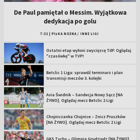
De Paul pamiętał o Messim. Wyjątkowa
dedykacja po golu
7:32
|
PIŁKA NOŻNA
/
INNE LIGI
Ostatni etap wyłoni zwycięzcę TdP. Oglądaj
"czasówkę" w TVP!
Betclic 1 Liga: sprawdź terminarz i plan
transmisji meczów 3. kolejki
Avia Świdnik – Sandecja Nowy Sącz [NA
ŻYWO]. Oglądaj mecz Betclic 2 Ligi
Chojniczanka Chojnice – Znicz Pruszków
[NA ŻYWO]. Oglądaj mecz Betclic 2 Ligi
GKS Tychy – Olimpia Grudziądz [NA ŻYWO].