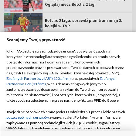
Oglądaj mecz Betclic 2 Ligi
Betclic 2 Liga: sprawdź plan transmisji 3.
kolejki w TVP
Szanujemy Twoją prywatność
Kliknij "Akceptuję i przechodzę do serwisu", aby wyrazić zgody na
korzystanie z technologii automatycznego śledzenia i zbierania danych,
TVP
dostęp do informacji na Twoim urządzeniu końcowym i ich
Abonament TVP
Regulamin TVP
przechowywanie oraz na przetwarzanie Twoich danych osobowych przez
nas, czyli Telewizję Polską S.A. w likwidacji (zwaną dalej również „TVP”),
Polityka prywatności
Sklep TVP
Zaufanych Partnerów z IAB* (1201 firm)
oraz pozostałych
Zaufanych
Partnerów TVP (93 firm)
, w celach marketingowych (w tym do
Biuro Reklamy
Moje zgody
zautomatyzowanego dopasowania reklam do Twoich zainteresowań i
mierzenia ich skuteczności) i pozostałych, które wskazujemy poniżej, a
Oferta Handlowa
Biuro reklamy
także zgody na udostępnianie przez nas identyfikatora PPID do Google.
Telegazeta ogłoszenia
Kontakt
Twoje dane osobowe zbierane podczas odwiedzania przez Ciebie naszych
Emisja w TVP
poszczególnych serwisów
zwanych dalej „Portalem”, w tym informacje
zapisywane za pomocą technologii takich jak: pliki cookie, sygnalizatory
Kanały
Rada Programowa
WWW lub innych podobnych technologii umożliwiających świadczenie
dopasowanych i bezpiecznych usług, personalizację treści oraz reklam,
Ogłoszenia przetargowe