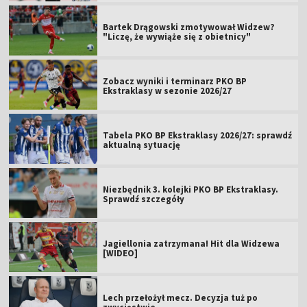
Bartek Drągowski zmotywował Widzew?
"Liczę, że wywiąże się z obietnicy"
Zobacz wyniki i terminarz PKO BP
Ekstraklasy w sezonie 2026/27
Tabela PKO BP Ekstraklasy 2026/27: sprawdź
aktualną sytuację
Niezbędnik 3. kolejki PKO BP Ekstraklasy.
Sprawdź szczegóły
Jagiellonia zatrzymana! Hit dla Widzewa
[WIDEO]
Lech przełożył mecz. Decyzja tuż po