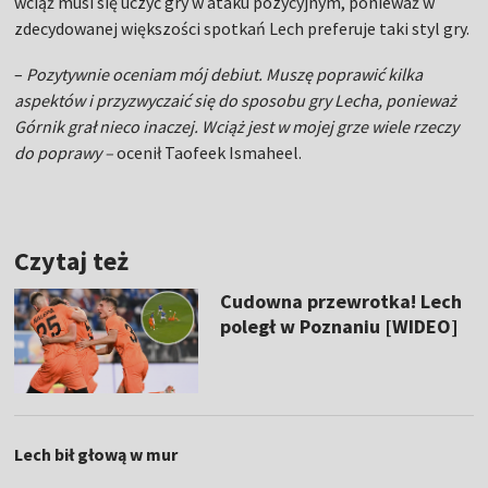
wciąż musi się uczyć gry w ataku pozycyjnym, ponieważ w
zdecydowanej większości spotkań Lech preferuje taki styl gry.
–
Pozytywnie oceniam mój debiut. Muszę poprawić kilka
aspektów i przyzwyczaić się do sposobu gry Lecha, ponieważ
Górnik grał nieco inaczej. Wciąż jest w mojej grze wiele rzeczy
do poprawy –
ocenił Taofeek Ismaheel.
Czytaj też
Cudowna przewrotka! Lech
poległ w Poznaniu [WIDEO]
Lech bił głową w mur