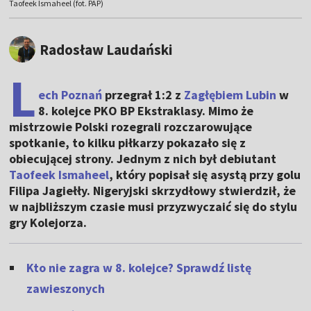
Taofeek Ismaheel (fot. PAP)
Radosław Laudański
L
ech Poznań
przegrał 1:2 z
Zagłębiem Lubin
w
8. kolejce PKO BP Ekstraklasy. Mimo że
mistrzowie Polski rozegrali rozczarowujące
spotkanie, to kilku piłkarzy pokazało się z
obiecującej strony. Jednym z nich był debiutant
Taofeek Ismaheel
, który popisał się asystą przy golu
Filipa Jagiełły. Nigeryjski skrzydłowy stwierdził, że
w najbliższym czasie musi przyzwyczaić się do stylu
gry Kolejorza.
Kto nie zagra w 8. kolejce? Sprawdź listę
zawieszonych