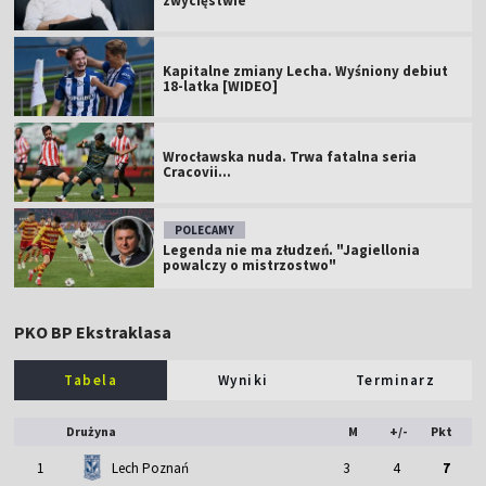
zwycięstwie
Kapitalne zmiany Lecha. Wyśniony debiut
18-latka [WIDEO]
Wrocławska nuda. Trwa fatalna seria
Cracovii...
POLECAMY
Legenda nie ma złudzeń. "Jagiellonia
powalczy o mistrzostwo"
PKO BP Ekstraklasa
Tabela
Wyniki
Terminarz
Drużyna
M
+/-
Pkt
1
Lech Poznań
3
4
7