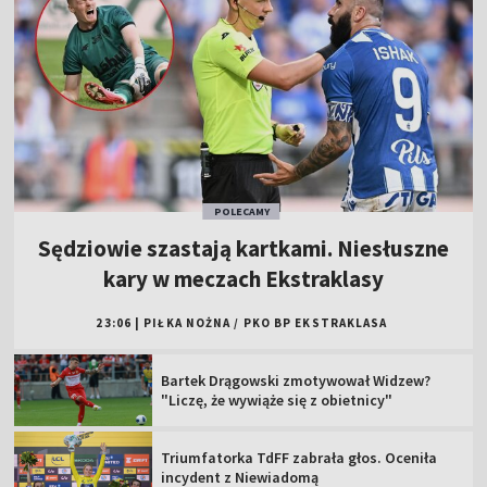
POLECAMY
Sędziowie szastają kartkami. Niesłuszne
kary w meczach Ekstraklasy
23:06
|
PIŁKA NOŻNA
/
PKO BP EKSTRAKLASA
Bartek Drągowski zmotywował Widzew?
"Liczę, że wywiąże się z obietnicy"
Triumfatorka TdFF zabrała głos. Oceniła
incydent z Niewiadomą