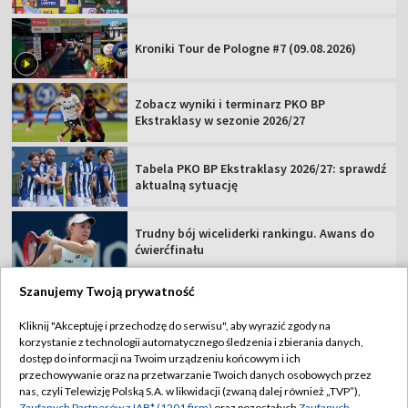
Kroniki Tour de Pologne #7 (09.08.2026)
Zobacz wyniki i terminarz PKO BP
Ekstraklasy w sezonie 2026/27
Tabela PKO BP Ekstraklasy 2026/27: sprawdź
aktualną sytuację
Trudny bój wiceliderki rankingu. Awans do
ćwierćfinału
Szanujemy Twoją prywatność
Kliknij "Akceptuję i przechodzę do serwisu", aby wyrazić zgody na
korzystanie z technologii automatycznego śledzenia i zbierania danych,
TVP
dostęp do informacji na Twoim urządzeniu końcowym i ich
Abonament TVP
Regulamin TVP
przechowywanie oraz na przetwarzanie Twoich danych osobowych przez
nas, czyli Telewizję Polską S.A. w likwidacji (zwaną dalej również „TVP”),
Polityka prywatności
Sklep TVP
Zaufanych Partnerów z IAB* (1201 firm)
oraz pozostałych
Zaufanych