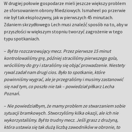
W drugiej połowie gospodarze mieli jeszcze większy problem
ze sforsowaniem obrony Miedziowych. Ismaheel po przerwie
nie był tak eksplozywny, jak w pierwszych 45 minutach.
Zdaniem skrzydłowego Lech musi znaleźć sposób na to, aby w
przyszłości w większym stopniu tworzyć zagrożenie w tego
typu spotkaniach.
–
Był to rozczarowujący mecz. Przez pierwsze 15 minut
kontrolowaliśmy grę, później straciliśmy pierwszego gola,
wróciliśmy do gry i staraliśmy się objąć prowadzenie. Niestety
rywal zadał nam drugi cios. Było to spotkanie, które
powinniśmy wygrać, ale je przegraliśmy i musimy zastanowić
się nad tym, co poszło nie tak – powiedział piłkarz Lecha
Poznań.
–
Nie powiedziałbym, że mamy problem ze stwarzaniem sobie
sytuacji bramkowych. Stworzyliśmy kilka okazji, ale ich nie
wykorzystaliśmy. Był to trudny mecz. Jeśli grasz z drużyną,
która ustawia się tak dużą liczbą zawodników w obronie, to