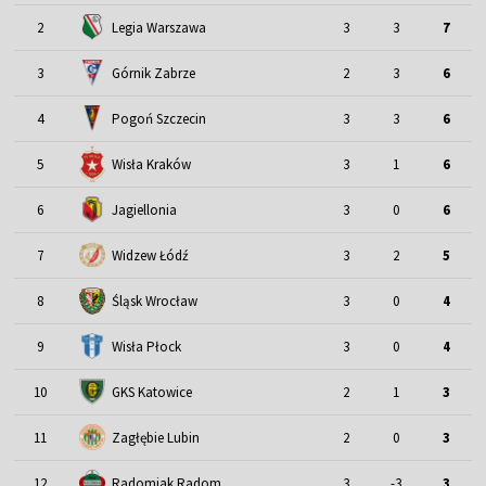
2
Legia Warszawa
3
3
7
3
Górnik Zabrze
2
3
6
4
Pogoń Szczecin
3
3
6
5
Wisła Kraków
3
1
6
6
Jagiellonia
3
0
6
7
Widzew Łódź
3
2
5
Śląsk Wrocław
8
3
0
4
9
Wisła Płock
3
0
4
10
GKS Katowice
2
1
3
11
Zagłębie Lubin
2
0
3
12
Radomiak Radom
3
-3
3