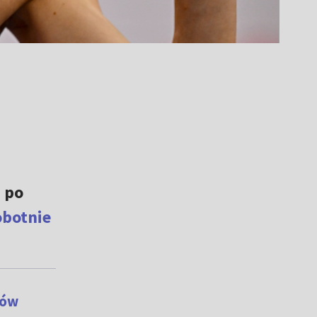
 po
obotnie
ków