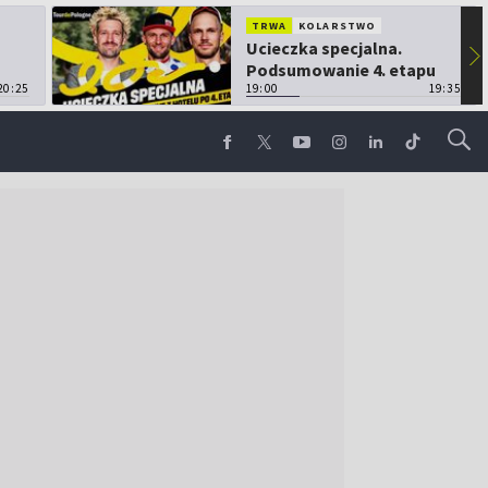
TRWA
KOLARSTWO
Ucieczka specjalna.
▶
Podsumowanie 4. etapu
20:25
TdP
19:00
19:35