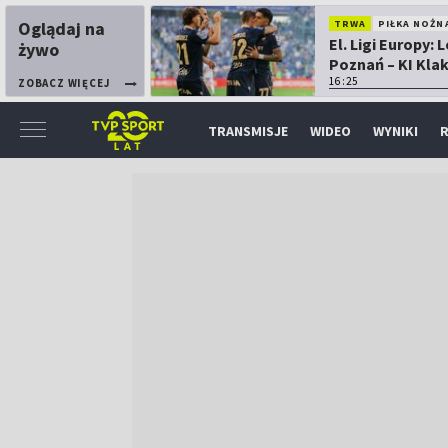
Oglądaj na
TRWA
PIŁKA NOŻN
El. Ligi Europy: 
żywo
Poznań – KI Kla
16:25
ZOBACZ WIĘCEJ
TRANSMISJE
WIDEO
WYNIKI
R