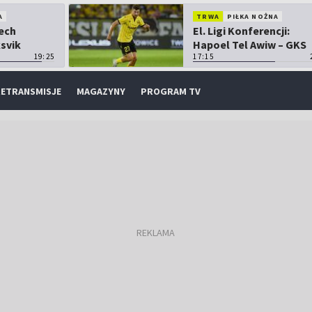
A
TRWA
PIŁKA NOŻNA
Lech
El. Ligi Konferencji:
ksvik
Hapoel Tel Awiw – GKS
19:25
Katowice
17:15
ETRANSMISJE
MAGAZYNY
PROGRAM TV