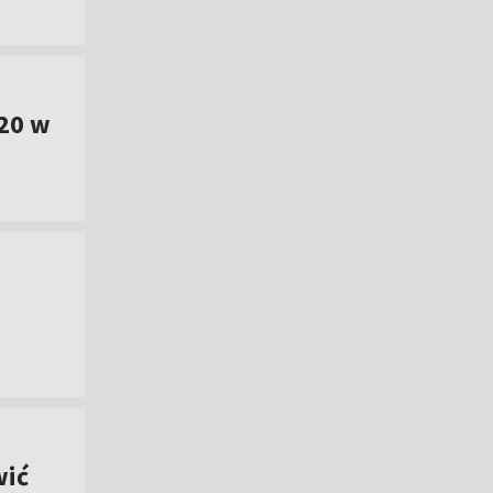
20 w
wić