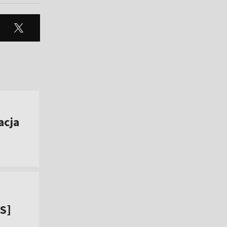
acja
IS]