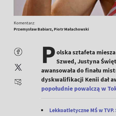
Komentarz:
Przemysław Babiarz, Piotr Małachowski
P
olska sztafeta miesz
Szwed, Justyna Święt
awansowała do finału mist
dyskwalifikacji Kenii dał a
popołudnie powalczą w Tok
Lekkoatletyczne MŚ w TVP. 