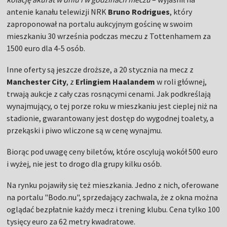
antenie kanału telewizji NRK
Bruno Rodrigues
, który
zaproponował na portalu aukcyjnym gościnę w swoim
mieszkaniu 30 września podczas meczu z Tottenhamem za
1500 euro dla 4-5 osób.
Inne oferty są jeszcze droższe, a 20 stycznia na mecz z
Manchester City
, z
Erlingiem Haalandem
w roli głównej,
trwają aukcje z cały czas rosnącymi cenami. Jak podkreślają
wynajmujący, o tej porze roku w mieszkaniu jest cieplej niż na
stadionie, gwarantowany jest dostęp do wygodnej toalety, a
przekąski i piwo wliczone są w cenę wynajmu.
Biorąc pod uwagę ceny biletów, które oscylują wokół 500 euro
i wyżej, nie jest to drogo dla grupy kilku osób.
Na rynku pojawiły się też mieszkania. Jedno z nich, oferowane
na portalu "Bodo.nu", sprzedający zachwala, że z okna można
oglądać bezpłatnie każdy mecz i trening klubu. Cena tylko 100
tysięcy euro za 62 metry kwadratowe.