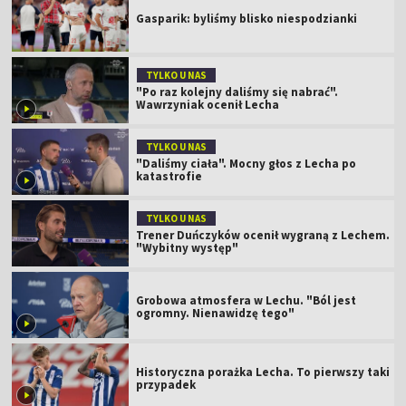
Gasparik: byliśmy blisko niespodzianki
TYLKO U NAS
"Po raz kolejny daliśmy się nabrać".
Wawrzyniak ocenił Lecha
TYLKO U NAS
"Daliśmy ciała". Mocny głos z Lecha po
katastrofie
TYLKO U NAS
Trener Duńczyków ocenił wygraną z Lechem.
"Wybitny występ"
Grobowa atmosfera w Lechu. "Ból jest
ogromny. Nienawidzę tego"
Historyczna porażka Lecha. To pierwszy taki
przypadek