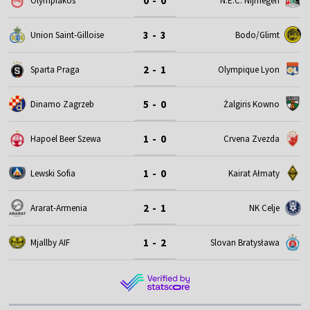
0 - 0
Olympiakos
N.E.C. Nijmegen
3 - 3
Union Saint-Gilloise
Bodo/Glimt
2 - 1
Sparta Praga
Olympique Lyon
5 - 0
Dinamo Zagrzeb
Żalgiris Kowno
1 - 0
Hapoel Beer Szewa
Crvena Zvezda
1 - 0
Lewski Sofia
Kairat Ałmaty
2 - 1
Ararat-Armenia
NK Celje
1 - 2
Mjallby AIF
Slovan Bratysława