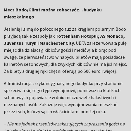
Mecz Bodo/Glimt można zobaczyć z... budynku
mieszkalnego
Jesienią i zimą do położonego tuż za kręgiem polarnym Bodo
przyjadą takie zespoły jak
Tottenham Hotspur, AS Monaco,
Juventus Turyn i Manchester City
. UEFA zarezerwowała pulę
miejsc dla działaczy, kibiców gości i mediów, a biorąc pod
uwagę, że pierwszeństwo w nabyciu biletów mają posiadacze
karnetów sezonowych, dla zwykłych kibiców nie ma już miejsc.
Za bilety z drugiej ręki chętni oferują po 500 euro i więcej.
Administracja trzykondygnacyjnego budynku przy stadionie
sprzeciwia się tego typu wynajmowi, ponieważ na klatkach
schodowych pojawia się w dniu meczu wiele hałaśliwych i
nieznanych osób. Zakazuje więc wynajmowania mieszkań
przez tych, którzy są ich właścicielami poniżej roku.
–
Nie ma jednak przepisów zakazujących zapraszania gości na
kolację akurat w dniu i w godzinach meczu
– wyjaśnił na