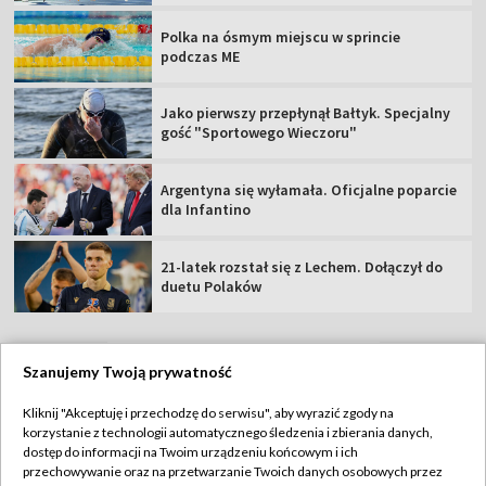
Polka na ósmym miejscu w sprincie
podczas ME
Jako pierwszy przepłynął Bałtyk. Specjalny
gość "Sportowego Wieczoru"
Argentyna się wyłamała. Oficjalne poparcie
dla Infantino
21-latek rozstał się z Lechem. Dołączył do
duetu Polaków
Szanujemy Twoją prywatność
TVP
Kliknij "Akceptuję i przechodzę do serwisu", aby wyrazić zgody na
korzystanie z technologii automatycznego śledzenia i zbierania danych,
Abonament TVP
Regulamin TVP
dostęp do informacji na Twoim urządzeniu końcowym i ich
Polityka prywatności
Sklep TVP
przechowywanie oraz na przetwarzanie Twoich danych osobowych przez