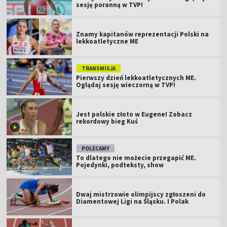
sesję poranną w TVP!
Znamy kapitanów reprezentacji Polski na
lekkoatletyczne ME
TRANSMISJA
Pierwszy dzień lekkoatletycznych ME.
Oglądaj sesję wieczorną w TVP!
Jest polskie złoto w Eugene! Zobacz
rekordowy bieg Kuś
POLECAMY
To dlatego nie możecie przegapić ME.
Pojedynki, podteksty, show
Dwaj mistrzowie olimpijscy zgłoszeni do
Diamentowej Ligi na Śląsku. I Polak