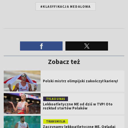
#KLASYFIKACJA MEDALOWA
Zobacz też
Polski mistrz olimpijski zakończył karierę!
TYLKO U NAS
Lekkoatletyczne ME od dziś w TVP! Oto
rozkład startów Polaków
TRANSMISJA
Zaczynamy lekkoatletyczne ME. Oglądaj