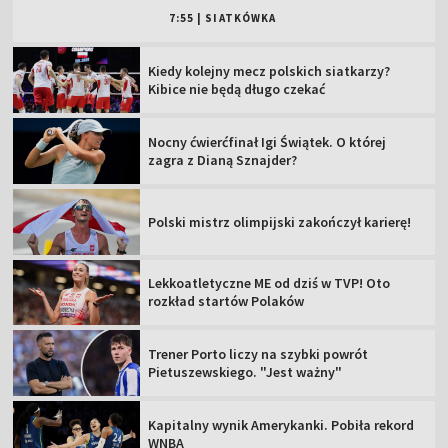
7:55
|
SIATKÓWKA
Kiedy kolejny mecz polskich siatkarzy?
Kibice nie będą długo czekać
Nocny ćwierćfinał Igi Świątek. O której
zagra z Dianą Sznajder?
Polski mistrz olimpijski zakończył karierę!
Lekkoatletyczne ME od dziś w TVP! Oto
rozkład startów Polaków
Trener Porto liczy na szybki powrót
Pietuszewskiego. "Jest ważny"
Kapitalny wynik Amerykanki. Pobiła rekord
WNBA