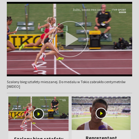
Szalony bieg sztafety mieszanej. Do medalu w Tokio zabrakło centymetrów
[WIDEO]
Reprezentant
Szalony bieg sztafety