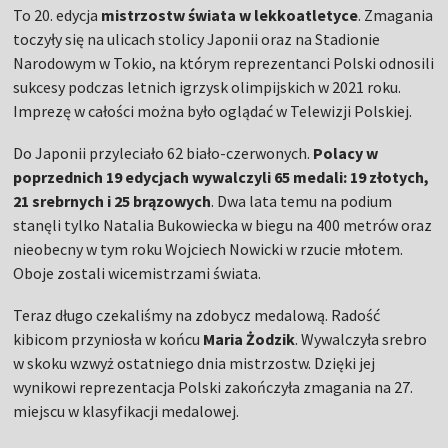
To 20. edycja
mistrzostw świata w lekkoatletyce
. Zmagania
toczyły się na ulicach stolicy Japonii oraz na Stadionie
Narodowym w Tokio, na którym reprezentanci Polski odnosili
sukcesy podczas letnich igrzysk olimpijskich w 2021 roku.
Imprezę w całości można było oglądać w Telewizji Polskiej.
Do Japonii przyleciało 62 biało-czerwonych.
Polacy w
poprzednich 19 edycjach wywalczyli 65 medali: 19 złotych,
21 srebrnych i 25 brązowych
. Dwa lata temu na podium
stanęli tylko Natalia Bukowiecka w biegu na 400 metrów oraz
nieobecny w tym roku Wojciech Nowicki w rzucie młotem.
Oboje zostali wicemistrzami świata.
Teraz długo czekaliśmy na zdobycz medalową. Radość
kibicom przyniosła w końcu
Maria Żodzik
. Wywalczyła srebro
w skoku wzwyż ostatniego dnia mistrzostw. Dzięki jej
wynikowi reprezentacja Polski zakończyła zmagania na 27.
miejscu w klasyfikacji medalowej.