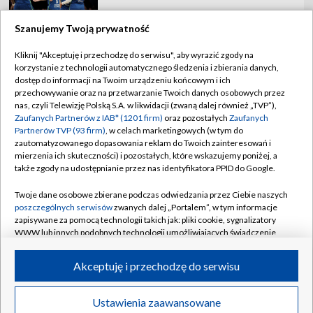
Szanujemy Twoją prywatność
Kliknij "Akceptuję i przechodzę do serwisu", aby wyrazić zgody na
korzystanie z technologii automatycznego śledzenia i zbierania danych,
TVP
dostęp do informacji na Twoim urządzeniu końcowym i ich
Abonament TVP
Regulamin TVP
przechowywanie oraz na przetwarzanie Twoich danych osobowych przez
nas, czyli Telewizję Polską S.A. w likwidacji (zwaną dalej również „TVP”),
Polityka prywatności
Sklep TVP
Zaufanych Partnerów z IAB* (1201 firm)
oraz pozostałych
Zaufanych
Partnerów TVP (93 firm)
, w celach marketingowych (w tym do
Biuro Reklamy
Moje zgody
zautomatyzowanego dopasowania reklam do Twoich zainteresowań i
mierzenia ich skuteczności) i pozostałych, które wskazujemy poniżej, a
Oferta Handlowa
Biuro reklamy
także zgody na udostępnianie przez nas identyfikatora PPID do Google.
Telegazeta ogłoszenia
Kontakt
Twoje dane osobowe zbierane podczas odwiedzania przez Ciebie naszych
Emisja w TVP
poszczególnych serwisów
zwanych dalej „Portalem”, w tym informacje
zapisywane za pomocą technologii takich jak: pliki cookie, sygnalizatory
Kanały
Rada Programowa
WWW lub innych podobnych technologii umożliwiających świadczenie
dopasowanych i bezpiecznych usług, personalizację treści oraz reklam,
Ogłoszenia przetargowe
udostępnianie funkcji mediów społecznościowych oraz analizowanie
©2026 Telewizja Polska Spółka Akcyjna w likwidacji
Akceptuję i przechodzę do serwisu
ruchu w Internecie.
Akademia Telewizyjna
Informacje o nadawcy
Twoje dane osobowe zbierane podczas odwiedzania przez Ciebie
Ustawienia zaawansowane
News
Transmisje
Wideo
Więcej
poszczególnych serwisów
na Portalu, takie jak adresy IP, identyfikatory