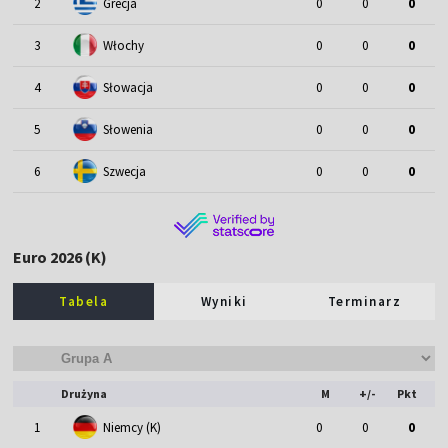
2
Grecja
0
0
0
3
Włochy
0
0
0
4
Słowacja
0
0
0
5
Słowenia
0
0
0
6
Szwecja
0
0
0
Euro 2026 (K)
Tabela
Wyniki
Terminarz
Drużyna
M
+/-
Pkt
1
Niemcy (K)
0
0
0