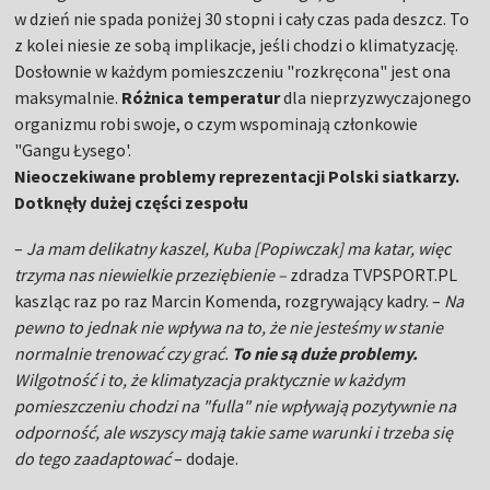
w dzień nie spada poniżej 30 stopni i cały czas pada deszcz. To
z kolei niesie ze sobą implikacje, jeśli chodzi o klimatyzację.
Dosłownie w każdym pomieszczeniu "rozkręcona" jest ona
maksymalnie.
Różnica temperatur
dla nieprzyzwyczajonego
organizmu robi swoje, o czym wspominają członkowie
"Gangu Łysego'.
Nieoczekiwane problemy reprezentacji Polski siatkarzy.
Dotknęły dużej części zespołu
–
Ja mam delikatny kaszel, Kuba [Popiwczak] ma katar, więc
trzyma nas niewielkie przeziębienie –
zdradza TVPSPORT.PL
kaszląc raz po raz Marcin Komenda, rozgrywający kadry. –
Na
pewno to jednak nie wpływa na to, że nie jesteśmy w stanie
normalnie trenować czy grać.
To nie są duże problemy.
Wilgotność i to, że klimatyzacja praktycznie w każdym
pomieszczeniu chodzi na "fulla" nie wpływają pozytywnie na
odporność, ale wszyscy mają takie same warunki i trzeba się
do tego zaadaptować
– dodaje.