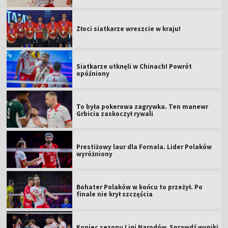
Złoci siatkarze wreszcie w kraju!
Siatkarze utknęli w Chinach! Powrót
opóźniony
To była pokerowa zagrywka. Ten manewr
Grbicia zaskoczył rywali
Prestiżowy laur dla Fornala. Lider Polaków
wyróżniony
Bohater Polaków w końcu to przeżył. Po
finale nie krył szczęścia
Koniec sezonu Ligi Narodów. Sprawdź wyniki