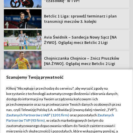
"czasówkę" w TVP!
Betclic 1 Liga: sprawdź terminarz i plan
transmisji meczów 3. kolejki
Avia Świdnik – Sandecja Nowy Sącz [NA
ŻYWO]. Oglądaj mecz Betclic 2 Ligi
Chojniczanka Chojnice – Znicz Pruszków
[NA ŻYWO]. Oglądaj mecz Betclic 2 Ligi
Szanujemy Twoją prywatność
Kliknij "Akceptuję i przechodzę do serwisu", aby wyrazić zgody na
korzystanie z technologii automatycznego śledzenia i zbierania danych,
TVP
dostęp do informacji na Twoim urządzeniu końcowym i ich
Abonament TVP
Regulamin TVP
przechowywanie oraz na przetwarzanie Twoich danych osobowych przez
nas, czyli Telewizję Polską S.A. w likwidacji (zwaną dalej również „TVP”),
Polityka prywatności
Sklep TVP
Zaufanych Partnerów z IAB* (1201 firm)
oraz pozostałych
Zaufanych
Partnerów TVP (93 firm)
, w celach marketingowych (w tym do
Biuro Reklamy
Moje zgody
zautomatyzowanego dopasowania reklam do Twoich zainteresowań i
mierzenia ich skuteczności) i pozostałych, które wskazujemy poniżej, a