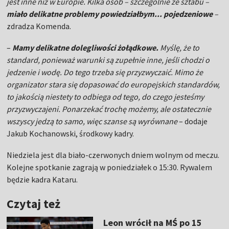
jest inne niż w Europie. Kilka osób – szczególnie ze sztabu –
miało delikatne problemy powiedziałbym... pojedzeniowe
–
zdradza Komenda.
–
Mamy delikatne dolegliwości żołądkowe.
Myślę, że to
standard, ponieważ warunki są zupełnie inne, jeśli chodzi o
jedzenie i wodę. Do tego trzeba się przyzwyczaić. Mimo że
organizator stara się dopasować do europejskich standardów,
to jakością niestety to odbiega od tego, do czego jesteśmy
przyzwyczajeni. Ponarzekać trochę możemy, ale ostatecznie
wszyscy jedzą to samo, więc szanse są wyrównane
– dodaje
Jakub Kochanowski, środkowy kadry.
Niedziela jest dla biało-czerwonych dniem wolnym od meczu.
Kolejne spotkanie zagrają w poniedziałek o 15:30. Rywalem
będzie kadra Kataru.
Czytaj też
Leon wrócił na MŚ po 15