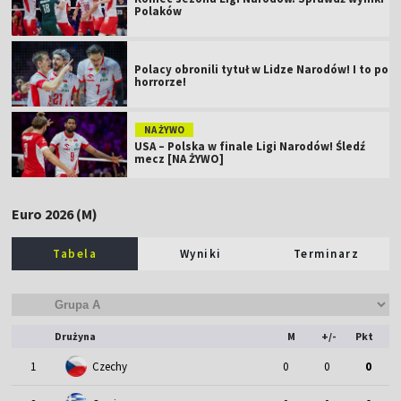
Polaków
Polacy obronili tytuł w Lidze Narodów! I to po
horrorze!
NA ŻYWO
USA – Polska w finale Ligi Narodów! Śledź
mecz [NA ŻYWO]
Euro 2026 (M)
Tabela
Wyniki
Terminarz
Drużyna
M
+/-
Pkt
1
Czechy
0
0
0