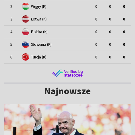
2
Węgry (K)
0
0
0
3
Łotwa (K)
0
0
0
4
Polska (K)
0
0
0
5
Słowenia (K)
0
0
0
6
Turcja (K)
0
0
0
Najnowsze