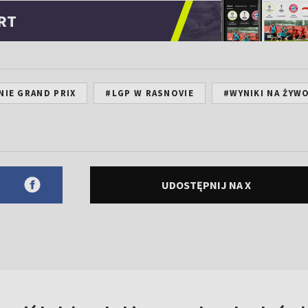
RT
NIE GRAND PRIX
#LGP W RASNOVIE
#WYNIKI NA ŻYW
UDOSTĘPNIJ NA X