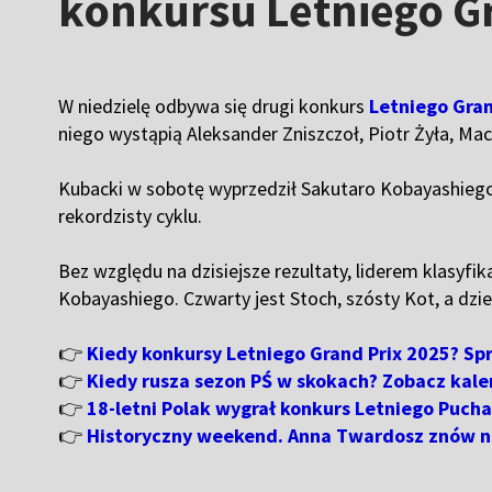
konkursu Letniego Gr
W niedzielę odbywa się drugi konkurs
Letniego Gran
niego wystąpią Aleksander Zniszczoł, Piotr Żyła, Mac
Kubacki w sobotę wyprzedził Sakutaro Kobayashiego 
rekordzisty cyklu.
Bez względu na dzisiejsze rezultaty, liderem klasyfik
Kobayashiego. Czwarty jest Stoch, szósty Kot, a dzie
👉
Kiedy konkursy Letniego Grand Prix 2025? Sp
👉
Kiedy rusza sezon PŚ w skokach? Zobacz kal
👉
18-letni Polak wygrał konkurs Letniego Puch
👉
Historyczny weekend. Anna Twardosz znów n