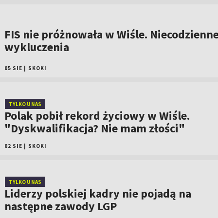
FIS nie próżnowała w Wiśle. Niecodzienn
wykluczenia
05 SIE
|
SKOKI
TYLKO U NAS
Polak pobił rekord życiowy w Wiśle.
"Dyskwalifikacja? Nie mam złości"
02 SIE
|
SKOKI
TYLKO U NAS
Liderzy polskiej kadry nie pojadą na
następne zawody LGP