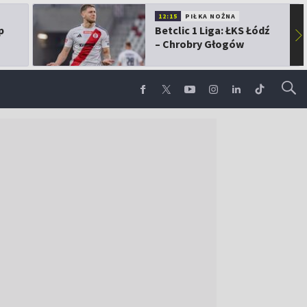
12:15
PIŁKA NOŻNA
p
Betclic 1 Liga: ŁKS Łódź
▶
– Chrobry Głogów