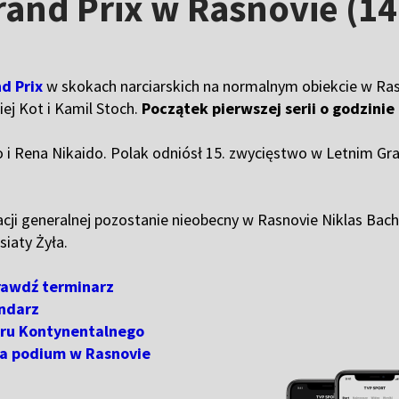
and Prix w Rasnovie (14
d Prix
w skokach narciarskich na normalnym obiekcie w Ra
iej Kot i Kamil Stoch.
Początek pierwszej serii o godzinie
i Rena Nikaido. Polak odniósł 15. zwycięstwo w Letnim Gra
acji generalnej pozostanie nieobecny w Rasnovie Niklas Bachl
siaty Żyła.
rawdź terminarz
endarz
aru Kontynentalnego
a podium w Rasnovie