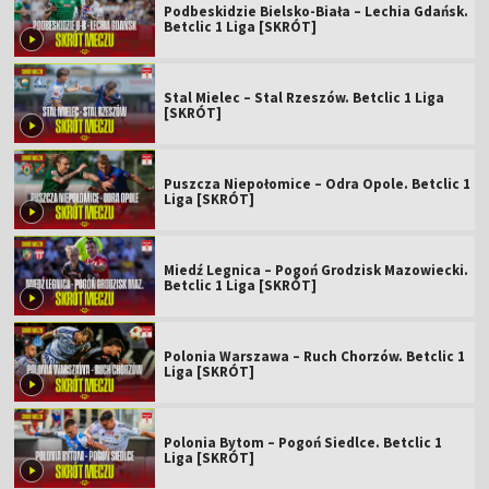
Podbeskidzie Bielsko-Biała – Lechia Gdańsk.
Betclic 1 Liga [SKRÓT]
Stal Mielec – Stal Rzeszów. Betclic 1 Liga
[SKRÓT]
Puszcza Niepołomice – Odra Opole. Betclic 1
Liga [SKRÓT]
Miedź Legnica – Pogoń Grodzisk Mazowiecki.
Betclic 1 Liga [SKRÓT]
Polonia Warszawa – Ruch Chorzów. Betclic 1
Liga [SKRÓT]
Polonia Bytom – Pogoń Siedlce. Betclic 1
Liga [SKRÓT]