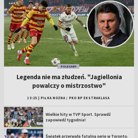
POLECAMY
Legenda nie ma złudzeń. "Jagiellonia
powalczy o mistrzostwo"
13:25
|
PIŁKA NOŻNA
/
PKO BP EKSTRAKLASA
Wielkie hity w TVP Sport. Sprawdź
zapowiedź tygodnia!
Świątek przerwała fatalną serię w Toronto.