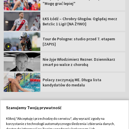
"Mogę grać lepiej"
ŁKS Łódź – Chrobry Głogów. Oglądaj mecz
Betclic 1 Ligi! [NA ŻYWO]
Tour de Pologne: studio przed 7. etapem
[ZAPIS]
Nie żyje Włodzimierz Rezner. Dziennikarz
zmarł po walce z chorobą
Polacy zaczynają ME. Długa lista
kandydatów do medalu
Szanujemy Twoją prywatność
TVP
Kliknij "Akceptuję i przechodzę do serwisu", aby wyrazić zgody na
korzystanie z technologii automatycznego śledzenia i zbierania danych,
Abonament TVP
Regulamin TVP
dostęp do informacji na Twoim urządzeniu końcowym i ich