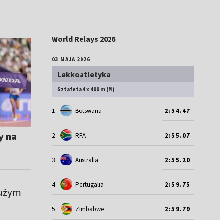
World Relays 2026
03 MAJA 2026
Lekkoatletyka
Sztafeta 4 x 400 m (M)
1
Botswana
2:54.47
y na
2
RPA
2:55.07
3
Australia
2:55.20
4
Portugalia
2:59.75
dużym
5
Zimbabwe
2:59.79