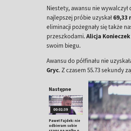
Niestety, awansu nie wywalczył
najlepszej próbie uzyskał
69,33 
eliminacji pożegnały się także 
przeszkodami.
Alicja Konieczek
swoim biegu.
Awansu do półfinału nie uzyskał
Gryc
. Z czasem 55.73 sekundy za
Następne
00:02:39
Paweł Fajdek: nie
odbieram sobie
szans na walkę o