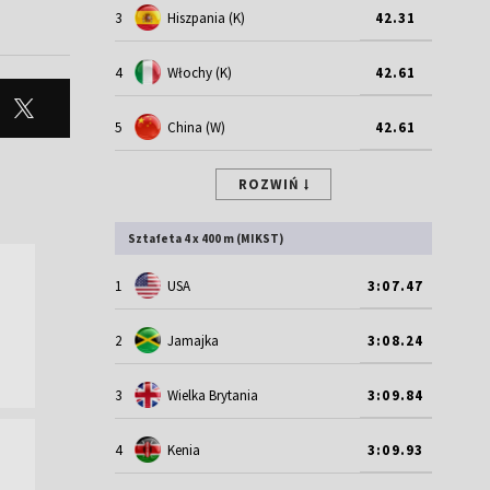
3
Hiszpania (K)
42.31
4
Włochy (K)
42.61
5
China (W)
42.61
ROZWIŃ
Sztafeta 4 x 400 m (MIKST)
1
USA
3:07.47
2
Jamajka
3:08.24
3
Wielka Brytania
3:09.84
4
Kenia
3:09.93