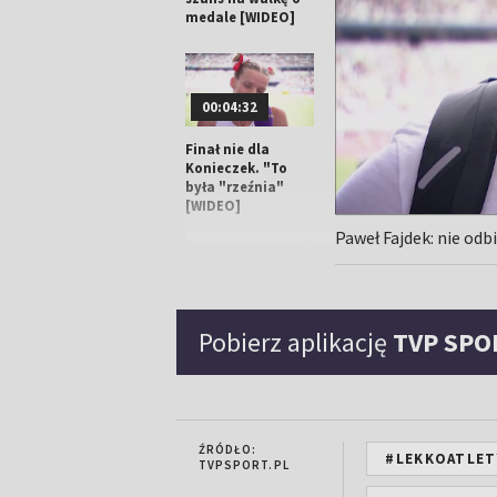
medale [WIDEO]
00:04:32
Finał nie dla
Konieczek. "To
była "rzeźnia"
[WIDEO]
Paweł Fajdek: nie od
00:03:04
Pobierz aplikację
TVP SPO
Kinga Królik bez
awansu do finału.
"Jest mi bardzo
szkoda" [WIDEO]
ŹRÓDŁO:
#LEKKOATLET
TVPSPORT.PL