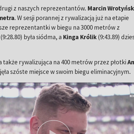
 drugi z naszych reprezentantów.
Marcin Wrotyńsk
metra
. W sesji porannej z rywalizacją już na etapie
nasze reprezentantki w biegu na 3000 metrów z
(9:28.80) była siódma, a
Kinga Królik
(9:43.89) dzie
a także rywalizująca na 400 metrów przez płotki
A
jęła szóste miejsce w swoim biegu eliminacyjnym.