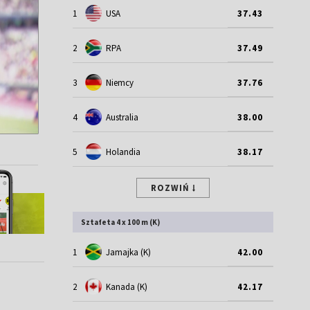
1
USA
37.43
2
RPA
37.49
3
Niemcy
37.76
4
Australia
38.00
5
Holandia
38.17
ROZWIŃ
Sztafeta 4 x 100 m (K)
1
Jamajka (K)
42.00
2
Kanada (K)
42.17