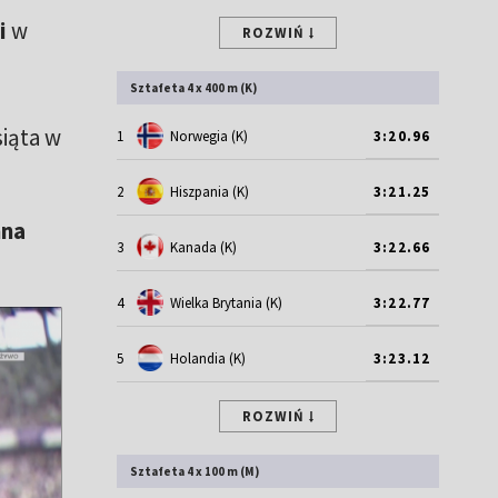
i
w
ROZWIŃ
Sztafeta 4 x 400 m (K)
siąta w
1
Norwegia (K)
3:20.96
2
Hiszpania (K)
3:21.25
nna
3
Kanada (K)
3:22.66
4
Wielka Brytania (K)
3:22.77
5
Holandia (K)
3:23.12
ROZWIŃ
Sztafeta 4 x 100 m (M)