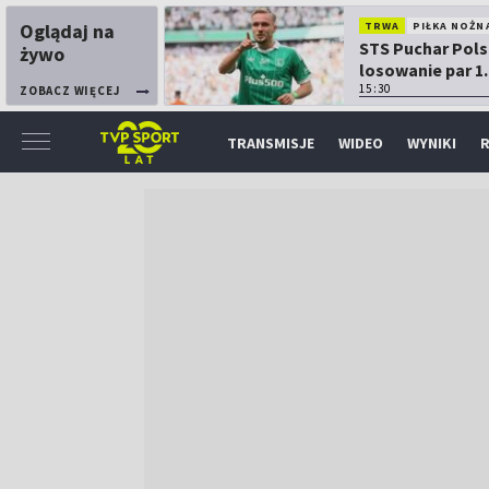
Oglądaj na
TRWA
PIŁKA NOŻN
STS Puchar Pols
żywo
losowanie par 1.
15:30
ZOBACZ WIĘCEJ
TRANSMISJE
WIDEO
WYNIKI
R