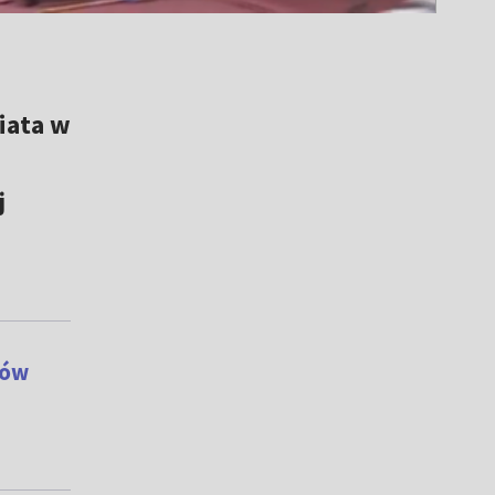
iata w
j
ków