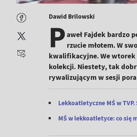
Dawid Brilowski
P
aweł Fajdek bardzo p
rzucie młotem. W swo
kwalifikacyjne. We wtorek 
kolekcji. Niestety, tak do
rywalizującym w sesji pora
Lekkoatletyczne MŚ w TVP. 
MŚ w lekkoatletyce: co się 