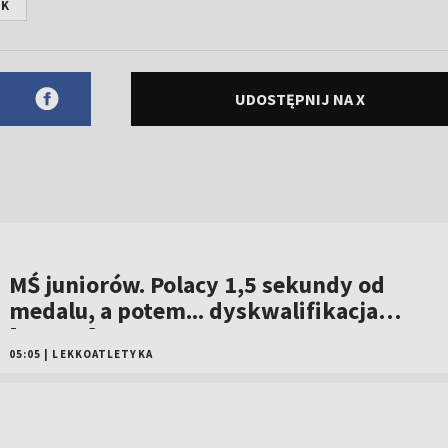
EK
UDOSTĘPNIJ NA X
MŚ juniorów. Polacy 1,5 sekundy od
medalu, a potem... dyskwalifikacja
[WIDEO]
05:05
|
LEKKOATLETYKA