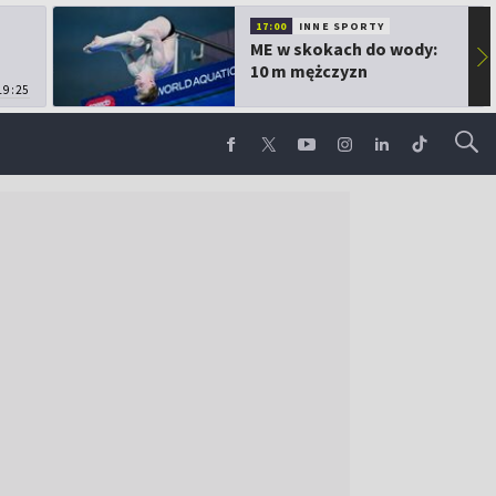
17:00
INNE SPORTY
ME w skokach do wody:
▶
10 m mężczyzn
19:25