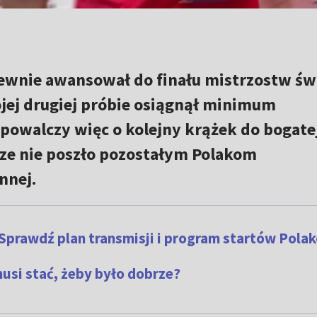
ewnie awansował do finału mistrzostw św
jej drugiej próbie osiągnął minimum
powalczy więc o kolejny krążek do bogate
brze nie poszło pozostałym Polakom
nnej.
Sprawdź plan transmisji i program startów Pola
musi stać, żeby było dobrze?