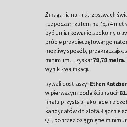
Zmagania na mistrzostwach świ
rozpoczął rzutem na 75,74 metr
być umiarkowanie spokojny o aw
próbie przypieczętował go nato
możliwy sposób, przekraczając
minimum. Uzyskał
78,78 metra
.
wynik kwalifikacji.
Rywali postraszył
Ethan Katzbe
w pierwszym podejściu rzucił
81
finału przystąpi jako jeden z cz
kandydatów do złota. Łącznie aż
Q", poprzez osiągnięcie minimu