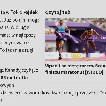
Czytaj też
ata w Tokio
Fajdek
a. Już po nim mógł
ans. W drugiej
miast w najlepszy
 zdecydowanie
 To łącznie drugi
Wpadli na metę razem. Scen
rg
. Kanadyjczyk już
finiszu maratonu! [WIDEO]
,85 metra
. Do
ołowych
 dziewięciu zawodników kwalifikacje przeszło z "
m.