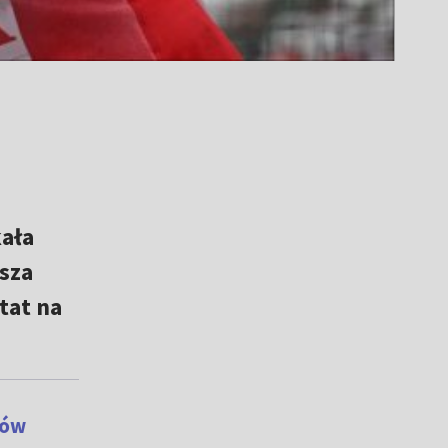
kała
sza
tat na
ków