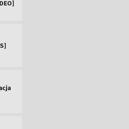
IDEO]
IS]
acja