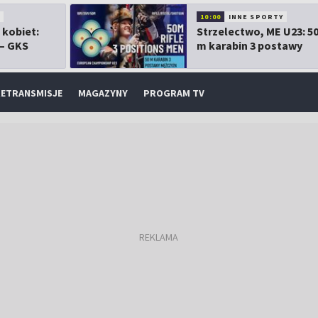
10:00
INNE SPORTY
 kobiet:
Strzelectwo, ME U23: 5
 – GKS
m karabin 3 postawy
mężczyzn
ETRANSMISJE
MAGAZYNY
PROGRAM TV