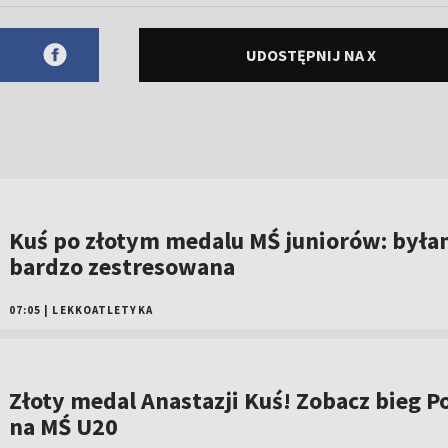
UDOSTĘPNIJ NA X
Kuś po złotym medalu MŚ juniorów: był
bardzo zestresowana
07:05
|
LEKKOATLETYKA
Złoty medal Anastazji Kuś! Zobacz bieg Po
na MŚ U20