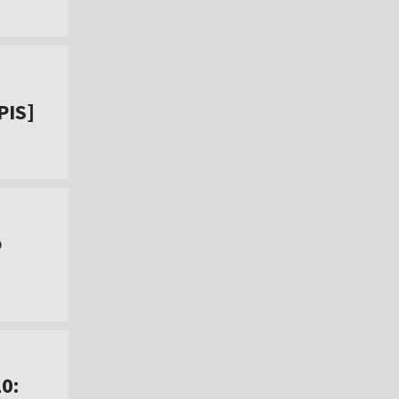
PIS]
o
0: