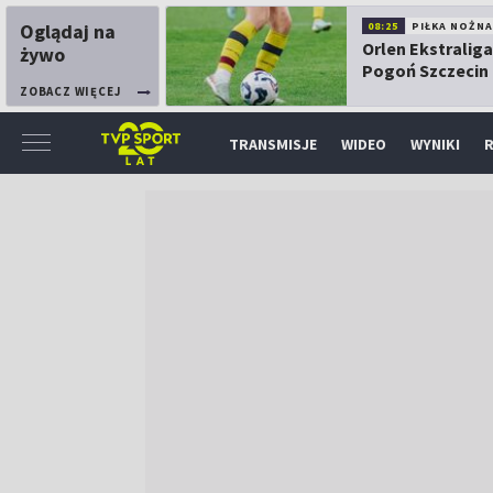
Oglądaj na
08:25
PIŁKA NOŻNA
Orlen Ekstraliga
żywo
Pogoń Szczecin
Górnik Łęczna
ZOBACZ WIĘCEJ
TRANSMISJE
WIDEO
WYNIKI
R