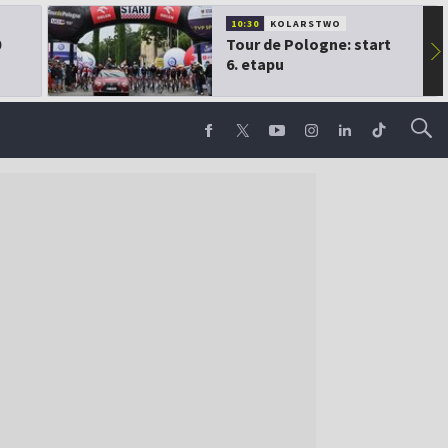
10:30
KOLARSTWO
0
Tour de Pologne: start
▶
6. etapu