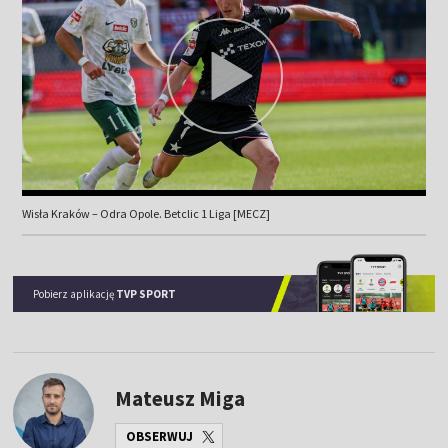
Wisła Kraków – Odra Opole. Betclic 1 Liga [MECZ]
Pobierz aplikację
TVP SPORT
Mateusz Miga
OBSERWUJ