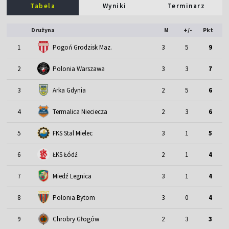
Tabela
Wyniki
Terminarz
Drużyna
M
+/-
Pkt
1
Pogoń Grodzisk Maz.
3
5
9
2
Polonia Warszawa
3
3
7
3
Arka Gdynia
2
5
6
4
Termalica Nieciecza
2
3
6
5
FKS Stal Mielec
3
1
5
6
ŁKS Łódź
2
1
4
7
Miedź Legnica
3
1
4
8
Polonia Bytom
3
0
4
9
Chrobry Głogów
2
3
3