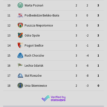
10
Warta Poznań
2
2
3
11
Podbeskidzie Bielsko-Biała
3
0
3
12
Puszcza Niepołomice
3
0
3
13
Odra Opole
3
-2
3
14
Pogoń Siedlce
3
-1
2
15
Ruch Chorzów
3
-4
1
16
Lechia Gdańsk
3
-6
1
17
Stal Rzeszów
3
-8
1
18
Unia Skierniewice
2
-3
0