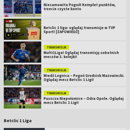
Niesamowita Pogoń! Komplet punktów,
trzecie czyste konto
Betclic 2 liga: oglądaj transmisje w TVP
Sport! [ZAPOWIEDŹ]
TRANSMISJA
Multi1Liga! Oglądaj transmisję sobotnich
meczów 3. kolejki!
TRANSMISJA
Miedź Legnica – Pogoń Grodzisk Mazowiecki.
Oglądaj mecz Betclic 1 Ligi!
TRANSMISJA
Puszcza Niepołomice – Odra Opole. Oglądaj
mecz Betclic 1 Ligi!
Betclic 1 Liga