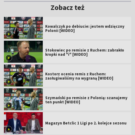
Zobacz też
Kowalczyk po debiucie: jestem wdzięczny
Polonii [WIDEO]
Stokowiec po remisie z Ruchem: zabrakło
kropki nad "i" [WIDEO]
Kostorz ocenia remis z Ruchem:
zasługiwaliśmy na wygraną [WIDEO]
Szymański po remisie z Polonią: szanujemy
ten punkt [WIDEO]
Magazyn Betclic 1 Ligi po 2. kolejce sezonu