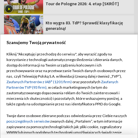
Tour de Pologne 2026: 4. etap [SKRÓT]
Kto wygra 83. TdP? Sprawdź klasyfikację
generalną!
Szanujemy Twoją prywatność
Kliknij "Akceptuję i przechodzę do serwisu", aby wyrazić zgody na
korzystanie z technologii automatycznego śledzenia i zbierania danych,
TVP
dostęp do informacji na Twoim urządzeniu końcowym i ich
Abonament TVP
Regulamin TVP
przechowywanie oraz na przetwarzanie Twoich danych osobowych przez
nas, czyli Telewizję Polską S.A. w likwidacji (zwaną dalej również „TVP”),
Polityka prywatności
Sklep TVP
Zaufanych Partnerów z IAB* (1201 firm)
oraz pozostałych
Zaufanych
Partnerów TVP (93 firm)
, w celach marketingowych (w tym do
Biuro Reklamy
Moje zgody
zautomatyzowanego dopasowania reklam do Twoich zainteresowań i
mierzenia ich skuteczności) i pozostałych, które wskazujemy poniżej, a
Oferta Handlowa
Biuro reklamy
także zgody na udostępnianie przez nas identyfikatora PPID do Google.
Telegazeta ogłoszenia
Kontakt
Twoje dane osobowe zbierane podczas odwiedzania przez Ciebie naszych
Emisja w TVP
poszczególnych serwisów
zwanych dalej „Portalem”, w tym informacje
zapisywane za pomocą technologii takich jak: pliki cookie, sygnalizatory
Kanały
Rada Programowa
WWW lub innych podobnych technologii umożliwiających świadczenie
dopasowanych i bezpiecznych usług, personalizację treści oraz reklam,