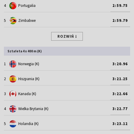
4
Portugalia
2:59.75
5
Zimbabwe
2:59.79
ROZWIŃ
Sztafeta 4 x 400 m (K)
1
Norwegia (K)
3:20.96
2
Hiszpania (K)
3:21.25
3
Kanada (K)
3:22.66
4
Wielka Brytania (K)
3:22.77
5
Holandia (K)
3:23.12