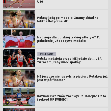
U20
Polacy jadą po medale! Znamy skład na
lekkoatletyczne ME
Nadzieja dla polskiej lekkiej atletyki? To
pokolenie już zdobywa medale!
POLECAMY
Polska nadzieja przed ME jedzie do... USA.
"Wracam, żeby mieć spokój"
ME jeszcze nie ruszyły, a pięcioro Polaków już
jest w półfinałach!
Kazimierska znów zachwyciła. Kolejne złoto
i rekord MP [WIDEO]