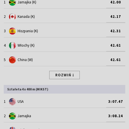
1
Jamajka (K)
42.00
2
Kanada (K)
42.17
3
Hiszpania (K)
42.31
4
Włochy (K)
42.61
5
China (W)
42.61
ROZWIŃ
Sztafeta 4 x 400 m (MIKST)
1
USA
3:07.47
2
Jamajka
3:08.24