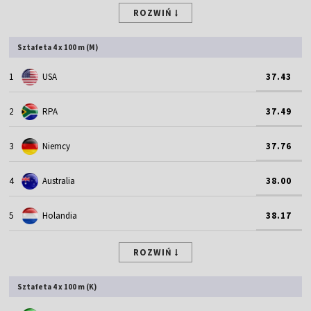
ROZWIŃ
Sztafeta 4 x 100 m (M)
1
USA
37.43
2
RPA
37.49
3
Niemcy
37.76
4
Australia
38.00
5
Holandia
38.17
ROZWIŃ
Sztafeta 4 x 100 m (K)