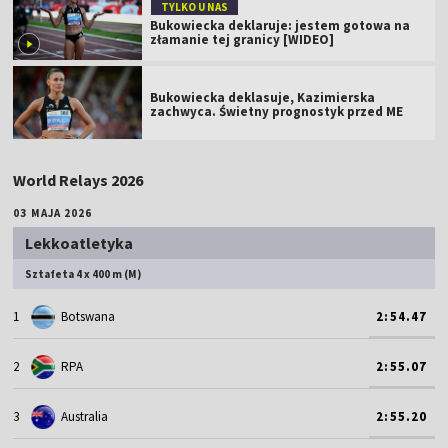
TYLKO U NAS
Bukowiecka deklaruje: jestem gotowa na
złamanie tej granicy [WIDEO]
Bukowiecka deklasuje, Kazimierska
zachwyca. Świetny prognostyk przed ME
World Relays 2026
03 MAJA 2026
Lekkoatletyka
Sztafeta 4 x 400 m (M)
1
Botswana
2:54.47
2
RPA
2:55.07
3
Australia
2:55.20