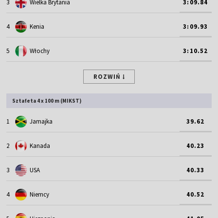
3
Wielka Brytania
3:09.84
4
Kenia
3:09.93
5
Włochy
3:10.52
ROZWIŃ
Sztafeta 4 x 100 m (MIKST)
1
Jamajka
39.62
2
Kanada
40.23
3
USA
40.33
4
Niemcy
40.52