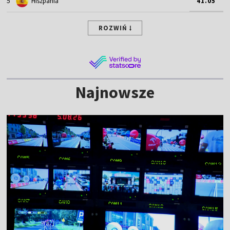
5
Hiszpania
41.05
ROZWIŃ
Najnowsze