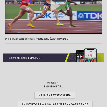
Pia z awansem do finału mistrzostw świata! [WIDEO]
Pobierz aplikację
TVP SPORT
ŹRÓDŁO:
TVPSPORT.PL
#PIA SKRZYSZOWSKA
#MISTRZOSTWA ŚWIATA W LEKKOATLETYCE