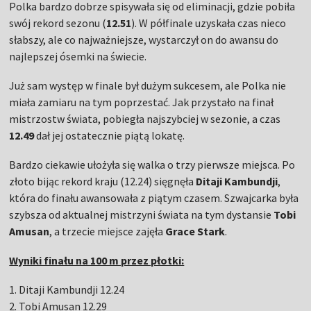
Polka bardzo dobrze spisywała się od eliminacji, gdzie pobiła
swój rekord sezonu (
12.51
). W półfinale uzyskała czas nieco
słabszy, ale co najważniejsze, wystarczył on do awansu do
najlepszej ósemki na świecie.
Już sam występ w finale był dużym sukcesem, ale Polka nie
miała zamiaru na tym poprzestać. Jak przystało na finał
mistrzostw świata, pobiegła najszybciej w sezonie, a czas
12.49
dał jej ostatecznie piątą lokatę.
Bardzo ciekawie ułożyła się walka o trzy pierwsze miejsca. Po
złoto bijąc rekord kraju (12.24) sięgnęła
Ditaji Kambundji
,
która do finału awansowała z piątym czasem. Szwajcarka była
szybsza od aktualnej mistrzyni świata na tym dystansie
Tobi
Amusan
, a trzecie miejsce zajęła
Grace Stark
.
Wyniki finału na 100 m przez płotki:
1. Ditaji Kambundji 12.24
2. Tobi Amusan 12.29