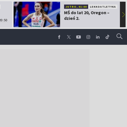
JUTRO, 01:00
LEKKOATLETYKA
MŚ do lat 20, Oregon –
▶
dzień 2.
20:50