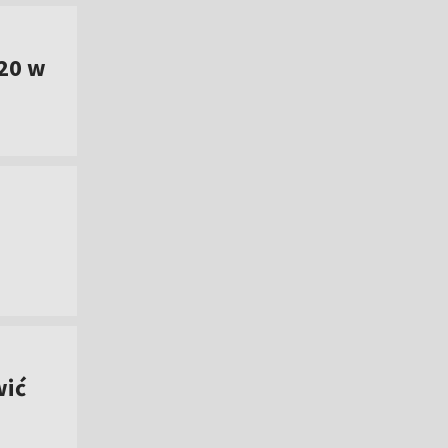
20 w
wić