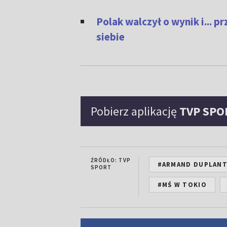
Polak walczył o wynik i... p
siebie
Pobierz aplikację
TVP SPO
ŹRÓDŁO: TVP
#ARMAND DUPLANT
SPORT
#MŚ W TOKIO