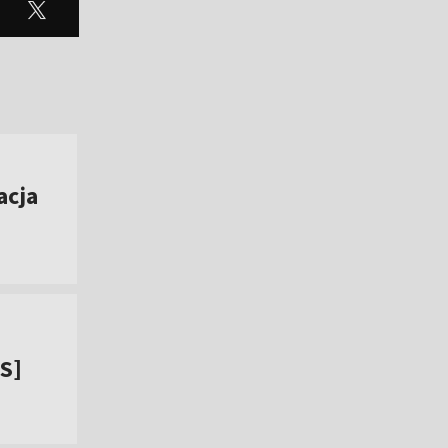
acja
IS]