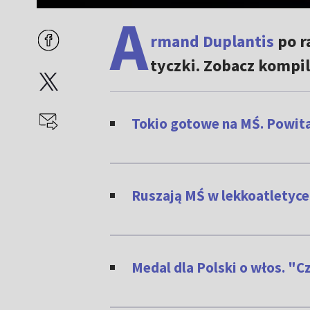
A
rmand Duplantis
po r
tyczki. Zobacz kompi
Tokio gotowe na MŚ. Powita
Ruszają MŚ w lekkoatletyce.
Medal dla Polski o włos. "Cz