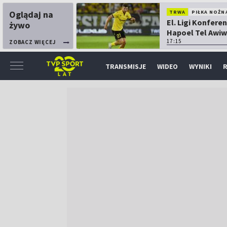
Oglądaj na
TRWA
PIŁKA NOŻN
El. Ligi Konferen
żywo
Hapoel Tel Awiw
Katowice
17:15
ZOBACZ WIĘCEJ
TRANSMISJE
WIDEO
WYNIKI
R