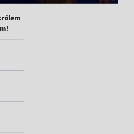
 królem
 m!