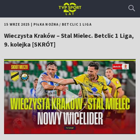
15 WRZE 2025
|
PIŁKA NOŻNA
/
BETCLIC 1 LIGA
Wieczysta Kraków – Stal Mielec. Betclic 1 Liga,
9. kolejka [SKRÓT]