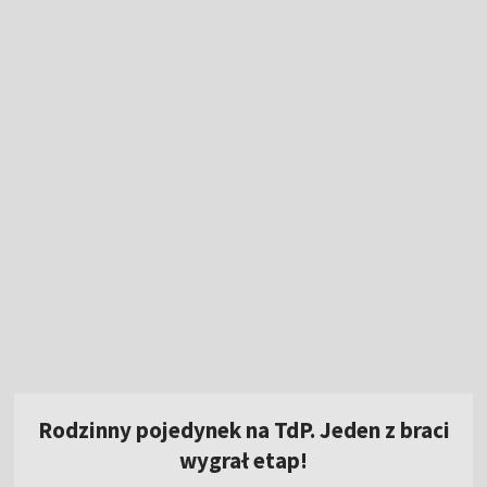
Rodzinny pojedynek na TdP. Jeden z braci
wygrał etap!
18:54
|
KOLARSTWO
/
TOUR DE POLOGNE
Polonia Bytom – Pogoń Siedlce. Betclic 1
Liga [SKRÓT]
Polonia Bytom – Pogoń Siedlce. Betclic 1
Liga [MECZ]