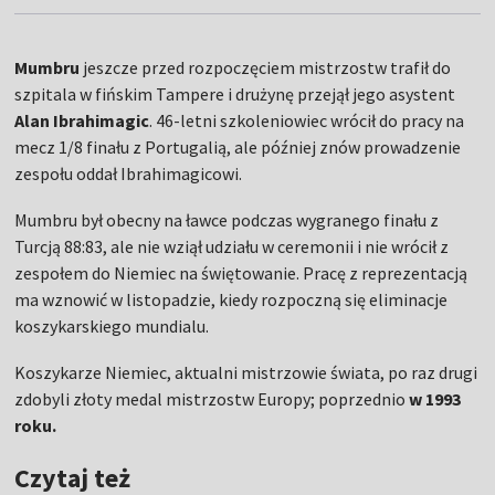
Mumbru
jeszcze przed rozpoczęciem mistrzostw trafił do
szpitala w fińskim Tampere i drużynę przejął jego asystent
Alan Ibrahimagic
. 46-letni szkoleniowiec wrócił do pracy na
mecz 1/8 finału z Portugalią, ale później znów prowadzenie
zespołu oddał Ibrahimagicowi.
Mumbru był obecny na ławce podczas wygranego finału z
Turcją 88:83, ale nie wziął udziału w ceremonii i nie wrócił z
zespołem do Niemiec na świętowanie. Pracę z reprezentacją
ma wznowić w listopadzie, kiedy rozpoczną się eliminacje
koszykarskiego mundialu.
Koszykarze Niemiec, aktualni mistrzowie świata, po raz drugi
zdobyli złoty medal mistrzostw Europy; poprzednio
w 1993
roku.
Czytaj też