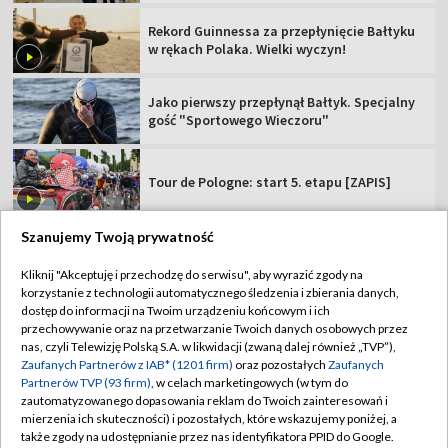
Rekord Guinnessa za przepłynięcie Bałtyku
w rękach Polaka. Wielki wyczyn!
Jako pierwszy przepłynął Bałtyk. Specjalny
gość "Sportowego Wieczoru"
Tour de Pologne: start 5. etapu [ZAPIS]
Szanujemy Twoją prywatność
Kliknij "Akceptuję i przechodzę do serwisu", aby wyrazić zgody na
korzystanie z technologii automatycznego śledzenia i zbierania danych,
TVP
dostęp do informacji na Twoim urządzeniu końcowym i ich
Abonament TVP
Regulamin TVP
przechowywanie oraz na przetwarzanie Twoich danych osobowych przez
nas, czyli Telewizję Polską S.A. w likwidacji (zwaną dalej również „TVP”),
Polityka prywatności
Sklep TVP
Zaufanych Partnerów z IAB* (1201 firm)
oraz pozostałych
Zaufanych
Partnerów TVP (93 firm)
, w celach marketingowych (w tym do
Biuro Reklamy
Moje zgody
zautomatyzowanego dopasowania reklam do Twoich zainteresowań i
mierzenia ich skuteczności) i pozostałych, które wskazujemy poniżej, a
Oferta Handlowa
Biuro reklamy
także zgody na udostępnianie przez nas identyfikatora PPID do Google.