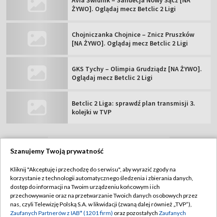
ŻYWO]. Oglądaj mecz Betclic 2 Ligi
Chojniczanka Chojnice – Znicz Pruszków
[NA ŻYWO]. Oglądaj mecz Betclic 2 Ligi
GKS Tychy – Olimpia Grudziądz [NA ŻYWO].
Oglądaj mecz Betclic 2 Ligi
Betclic 2 Liga: sprawdź plan transmisji 3.
kolejki w TVP
Szanujemy Twoją prywatność
TVP
Kliknij "Akceptuję i przechodzę do serwisu", aby wyrazić zgody na
Abonament TVP
Regulamin TVP
korzystanie z technologii automatycznego śledzenia i zbierania danych,
dostęp do informacji na Twoim urządzeniu końcowym i ich
Polityka prywatności
Sklep TVP
przechowywanie oraz na przetwarzanie Twoich danych osobowych przez
nas, czyli Telewizję Polską S.A. w likwidacji (zwaną dalej również „TVP”),
Biuro Reklamy
Moje zgody
Zaufanych Partnerów z IAB* (1201 firm)
oraz pozostałych
Zaufanych