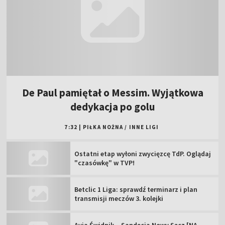
De Paul pamiętał o Messim. Wyjątkowa
dedykacja po golu
7:32
|
PIŁKA NOŻNA
/
INNE LIGI
Ostatni etap wyłoni zwycięzcę TdP. Oglądaj
"czasówkę" w TVP!
Betclic 1 Liga: sprawdź terminarz i plan
transmisji meczów 3. kolejki
Avia Świdnik – Sandecja Nowy Sącz [NA