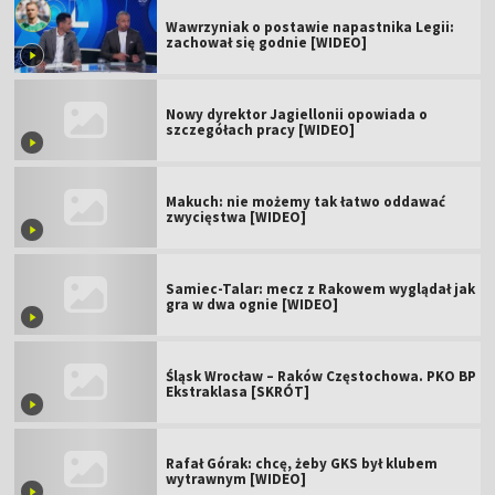
Wawrzyniak o postawie napastnika Legii:
zachował się godnie [WIDEO]
Nowy dyrektor Jagiellonii opowiada o
szczegółach pracy [WIDEO]
Makuch: nie możemy tak łatwo oddawać
zwycięstwa [WIDEO]
Samiec-Talar: mecz z Rakowem wyglądał jak
gra w dwa ognie [WIDEO]
Śląsk Wrocław – Raków Częstochowa. PKO BP
Ekstraklasa [SKRÓT]
Rafał Górak: chcę, żeby GKS był klubem
wytrawnym [WIDEO]