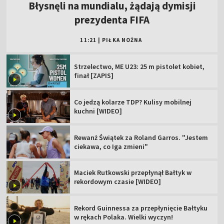
Błysnęli na mundialu, żądają dymisji
prezydenta FIFA
11:21
|
PIŁKA NOŻNA
Strzelectwo, ME U23: 25 m pistolet kobiet,
finał [ZAPIS]
Co jedzą kolarze TDP? Kulisy mobilnej
kuchni [WIDEO]
Rewanż Świątek za Roland Garros. "Jestem
ciekawa, co Iga zmieni"
Maciek Rutkowski przepłynął Bałtyk w
rekordowym czasie [WIDEO]
Rekord Guinnessa za przepłynięcie Bałtyku
w rękach Polaka. Wielki wyczyn!