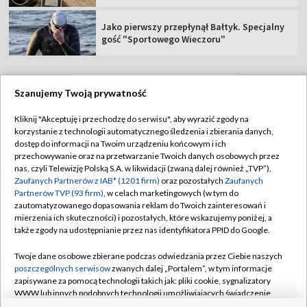
Jako pierwszy przepłynął Bałtyk. Specjalny
gość "Sportowego Wieczoru"
Szanujemy Twoją prywatność
TVP
Kliknij "Akceptuję i przechodzę do serwisu", aby wyrazić zgody na
korzystanie z technologii automatycznego śledzenia i zbierania danych,
Abonament TVP
Regulamin TVP
dostęp do informacji na Twoim urządzeniu końcowym i ich
Polityka prywatności
Sklep TVP
przechowywanie oraz na przetwarzanie Twoich danych osobowych przez
nas, czyli Telewizję Polską S.A. w likwidacji (zwaną dalej również „TVP”),
Biuro Reklamy
Moje zgody
Zaufanych Partnerów z IAB* (1201 firm)
oraz pozostałych
Zaufanych
Partnerów TVP (93 firm)
, w celach marketingowych (w tym do
Oferta Handlowa
Biuro reklamy
zautomatyzowanego dopasowania reklam do Twoich zainteresowań i
mierzenia ich skuteczności) i pozostałych, które wskazujemy poniżej, a
Telegazeta ogłoszenia
Kontakt
także zgody na udostępnianie przez nas identyfikatora PPID do Google.
Emisja w TVP
Twoje dane osobowe zbierane podczas odwiedzania przez Ciebie naszych
Kanały
Rada Programowa
poszczególnych serwisów
zwanych dalej „Portalem”, w tym informacje
zapisywane za pomocą technologii takich jak: pliki cookie, sygnalizatory
Ogłoszenia przetargowe
WWW lub innych podobnych technologii umożliwiających świadczenie
©2026 Telewizja Polska Spółka Akcyjna w likwidacji
dopasowanych i bezpiecznych usług, personalizację treści oraz reklam,