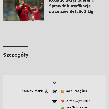
Rodado wciąż liderem.
Sprawdź klasyfikację
strzelców Betclic 1 Ligi
Szczegóły
Kacper Michalski
90'
Jacek Podgórski
79'
Oliwier Szymoniak
Igor Maliszewski