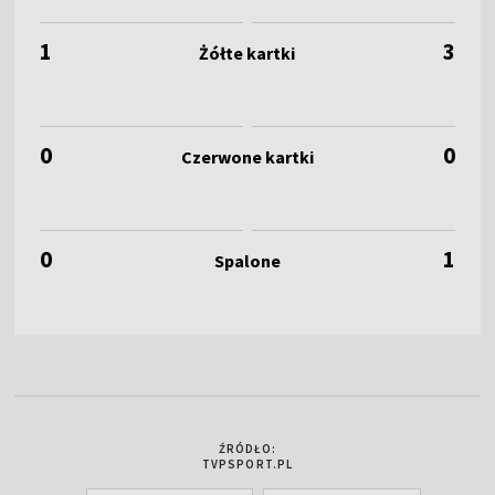
1
3
0
0
0
1
ŹRÓDŁO:
TVPSPORT.PL