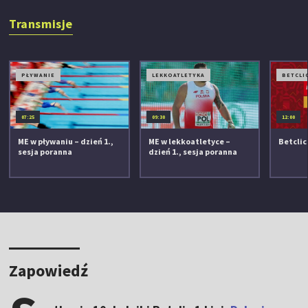
Transmisje
PŁYWANIE
LEKKOATLETYKA
BETCLIC
07:25
09:30
12:00
ME w pływaniu – dzień 1.,
ME w lekkoatletyce –
Betclic 
sesja poranna
dzień 1., sesja poranna
Zapowiedź