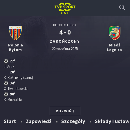
BETCLIC 1 LIGA
4 - 0
ZAKOŃCZONY
Polonia
Miedź
20 września 2025
Bytom
Legnica
22'
J. Arak
28'
K. Kościelny
(sam.)
34'
O. Kwiatkowski
90'
K. Michalski
ROZWIŃ
Start
Zapowiedź
Szczegóły
Składy i ustaw