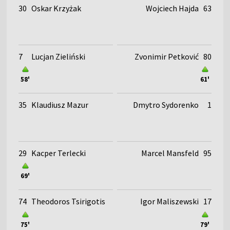
30
Oskar Krzyżak
Wojciech Hajda
63
7
Lucjan Zieliński
Zvonimir Petković
80
58'
61'
35
Klaudiusz Mazur
Dmytro Sydorenko
1
29
Kacper Terlecki
Marcel Mansfeld
95
69'
74
Theodoros Tsirigotis
Igor Maliszewski
17
75'
79'