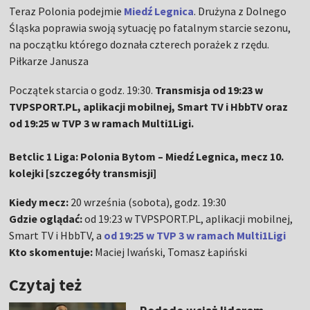
Teraz Polonia podejmie
Miedź Legnica
. Drużyna z Dolnego
Śląska poprawia swoją sytuację po fatalnym starcie sezonu,
na początku którego doznała czterech porażek z rzędu.
Piłkarze Janusza
Początek starcia o godz. 19:30.
Transmisja od 19:23 w
TVPSPORT.PL, aplikacji mobilnej, Smart TV i HbbTV oraz
od 19:25 w TVP 3 w ramach Multi1Ligi.
Betclic 1 Liga: Polonia Bytom – Miedź Legnica, mecz 10.
kolejki [szczegóły transmisji]
Kiedy mecz:
20 września (sobota), godz. 19:30
Gdzie oglądać:
od 19:23 w TVPSPORT.PL, aplikacji mobilnej,
Smart TV i HbbTV, a
od 19:25 w TVP 3 w ramach Multi1Ligi
Kto skomentuje:
Maciej Iwański, Tomasz Łapiński
Czytaj też