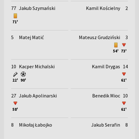
77
Jakub Szymański
Kamil Kościelny
2
71'
5
Matej Matić
Mateusz Grudziński
3
54'
73'
10
Kacper Michalski
Kamil Drygas
14
22'
90'
61'
27
Jakub Apolinarski
Benedik Mioc
10
58'
61'
8
Mikołaj Łabojko
Jakub Serafin
8