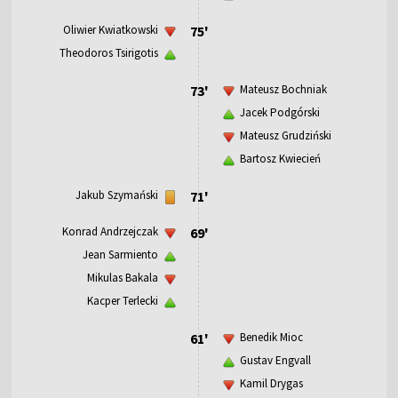
Oliwier Kwiatkowski
75'
Theodoros Tsirigotis
73'
Mateusz Bochniak
Jacek Podgórski
Mateusz Grudziński
Bartosz Kwiecień
Jakub Szymański
71'
Konrad Andrzejczak
69'
Jean Sarmiento
Mikulas Bakala
Kacper Terlecki
61'
Benedik Mioc
Gustav Engvall
Kamil Drygas