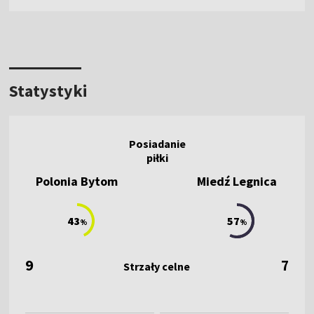
Statystyki
Polonia Bytom
Miedź Legnica
43
57
%
%
9
7