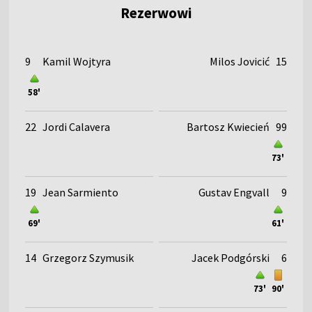
Rezerwowi
9
Kamil Wojtyra
Milos Jovicić
15
58'
22
Jordi Calavera
Bartosz Kwiecień
99
73'
19
Jean Sarmiento
Gustav Engvall
9
69'
61'
14
Grzegorz Szymusik
Jacek Podgórski
6
73'
90'