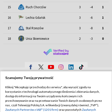
15
Ruch Chorzów
3
-4
1
16
Lechia Gdańsk
3
-6
1
17
Stal Rzeszów
3
-8
1
18
Unia Skierniewice
2
-3
0
TVP
Szanujemy Twoją prywatność
Abonament TVP
Regulamin TVP
Kliknij "Akceptuję i przechodzę do serwisu", aby wyrazić zgody na
Polityka prywatności
Sklep TVP
korzystanie z technologii automatycznego śledzenia i zbierania danych,
dostęp do informacji na Twoim urządzeniu końcowym i ich
Biuro Reklamy
Moje zgody
przechowywanie oraz na przetwarzanie Twoich danych osobowych przez
nas, czyli Telewizję Polską S.A. w likwidacji (zwaną dalej również „TVP”),
Oferta Handlowa
Biuro reklamy
Zaufanych Partnerów z IAB* (1201 firm)
oraz pozostałych
Zaufanych