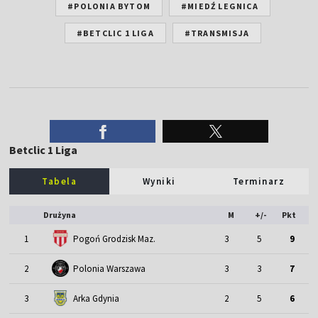
#POLONIA BYTOM
#MIEDŹ LEGNICA
#BETCLIC 1 LIGA
#TRANSMISJA
Betclic 1 Liga
Tabela
Wyniki
Terminarz
Drużyna
M
+/-
Pkt
1
Pogoń Grodzisk Maz.
3
5
9
2
Polonia Warszawa
3
3
7
3
Arka Gdynia
2
5
6