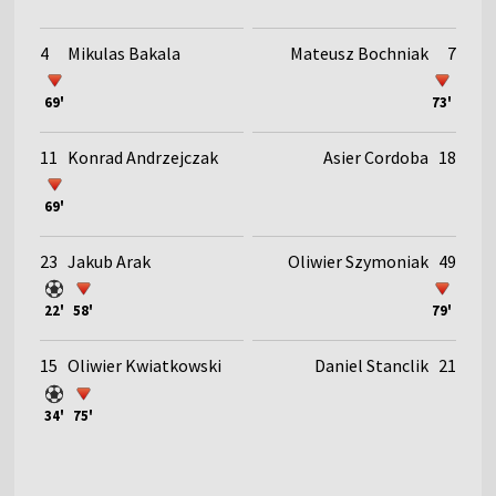
4
Mikulas Bakala
Mateusz Bochniak
7
69'
73'
11
Konrad Andrzejczak
Asier Cordoba
18
69'
23
Jakub Arak
Oliwier Szymoniak
49
22'
58'
79'
15
Oliwier Kwiatkowski
Daniel Stanclik
21
34'
75'