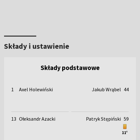
Składy i ustawienie
Składy podstawowe
1
Axel Holewiński
Jakub Wrąbel
44
13
Ołeksandr Azacki
Patryk Stępiński
59
11'