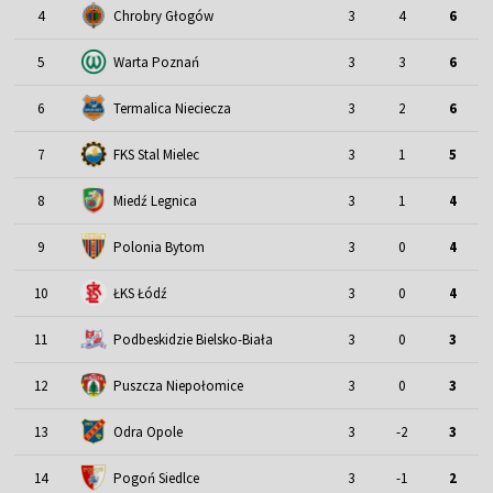
4
Chrobry Głogów
3
4
6
5
Warta Poznań
3
3
6
6
Termalica Nieciecza
3
2
6
7
FKS Stal Mielec
3
1
5
8
Miedź Legnica
3
1
4
9
Polonia Bytom
3
0
4
10
ŁKS Łódź
3
0
4
11
Podbeskidzie Bielsko-Biała
3
0
3
12
Puszcza Niepołomice
3
0
3
13
Odra Opole
3
-2
3
14
Pogoń Siedlce
3
-1
2