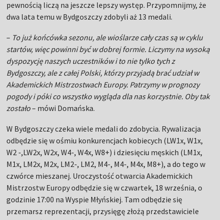
pewnością liczą na jeszcze lepszy występ. Przypomnijmy, że
dwa lata temu w Bydgoszczy zdobyli aż 13 medali.
–
To już końcówka sezonu, ale wioślarze cały czas są w cyklu
startów, więc powinni być w dobrej formie. Liczymy na wysoką
dyspozycję naszych uczestników i to nie tylko tych z
Bydgoszczy, ale z całej Polski, którzy przyjadą brać udział w
Akademickich Mistrzostwach Europy. Patrzymy w prognozy
pogody i póki co wszystko wygląda dla nas korzystnie. Oby tak
zostało
– mówi Domańska.
W Bydgoszczy czeka wiele medali do zdobycia. Rywalizacja
odbędzie się w ośmiu konkurencjach kobiecych (LW1x, W1x,
W2 -,LW2x, W2x, W4-, W4x, W8+) i dziesięciu męskich (LM1x,
M1x, LM2x, M2x, LM2-, LM2, M4-, M4-, M4x, M8+), a do tego w
czwórce mieszanej. Uroczystość otwarcia Akademickich
Mistrzostw Europy odbędzie się w czwartek, 18 września, o
godzinie 17:00 na Wyspie Młyńskiej. Tam odbędzie się
przemarsz reprezentacji, przysięgę złożą przedstawiciele