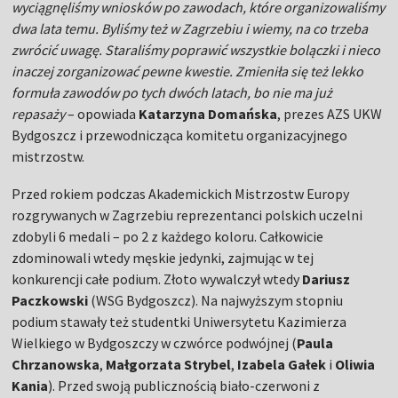
wyciągnęliśmy wniosków po zawodach, które organizowaliśmy
dwa lata temu. Byliśmy też w Zagrzebiu i wiemy, na co trzeba
zwrócić uwagę. Staraliśmy poprawić wszystkie bolączki i nieco
inaczej zorganizować pewne kwestie. Zmieniła się też lekko
formuła zawodów po tych dwóch latach, bo nie ma już
repasaży
– opowiada
Katarzyna Domańska
, prezes AZS UKW
Bydgoszcz i przewodnicząca komitetu organizacyjnego
mistrzostw.
Przed rokiem podczas Akademickich Mistrzostw Europy
rozgrywanych w Zagrzebiu reprezentanci polskich uczelni
zdobyli 6 medali – po 2 z każdego koloru. Całkowicie
zdominowali wtedy męskie jedynki, zajmując w tej
konkurencji całe podium. Złoto wywalczył wtedy
Dariusz
Paczkowski
(WSG Bydgoszcz). Na najwyższym stopniu
podium stawały też studentki Uniwersytetu Kazimierza
Wielkiego w Bydgoszczy w czwórce podwójnej (
Paula
Chrzanowska
,
Małgorzata Strybel
,
Izabela Gałek
i
Oliwia
Kania
). Przed swoją publicznością biało-czerwoni z