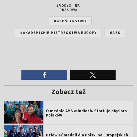
ŹRÓDŁO: INF.
PRASOWA
#WIOŚLARSTWO
#AKADEMICKIE MISTRZOSTWA EUROPY
#AZS
Zobacz też
O medale AMŚ w Indiach. Startuje pięcioro
Polaków
Dziewięć medali dla Polski na Europejskich