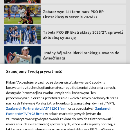
Zobacz wyniki i terminarz PKO BP
Ekstraklasy w sezonie 2026/27
Tabela PKO BP Ekstraklasy 2026/27: sprawdź
aktualną sytuację
Trudny bój wiceliderki rankingu. Awans do
ćwierćfinału
Szanujemy Twoją prywatność
Kliknij "Akceptuję i przechodzę do serwisu", aby wyrazić zgody na
korzystanie z technologii automatycznego śledzenia i zbierania danych,
TVP
dostęp do informacji na Twoim urządzeniu końcowym i ich
Abonament TVP
Regulamin TVP
przechowywanie oraz na przetwarzanie Twoich danych osobowych przez
nas, czyli Telewizję Polską S.A. w likwidacji (zwaną dalej również „TVP”),
Polityka prywatności
Sklep TVP
Zaufanych Partnerów z IAB* (1201 firm)
oraz pozostałych
Zaufanych
Partnerów TVP (93 firm)
, w celach marketingowych (w tym do
Biuro Reklamy
Moje zgody
zautomatyzowanego dopasowania reklam do Twoich zainteresowań i
mierzenia ich skuteczności) i pozostałych, które wskazujemy poniżej, a
Oferta Handlowa
Biuro reklamy
także zgody na udostępnianie przez nas identyfikatora PPID do Google.