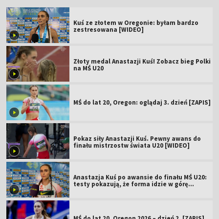
Kuś ze złotem w Oregonie: byłam bardzo
zestresowana [WIDEO]
Złoty medal Anastazji Kuś! Zobacz bieg Polki
na MŚ U20
MŚ do lat 20, Oregon: oglądaj 3. dzień [ZAPIS]
Pokaz siły Anastazji Kuś. Pewny awans do
finału mistrzostw świata U20 [WIDEO]
Anastazja Kuś po awansie do finału MŚ U20:
testy pokazują, że forma idzie w górę
[WIDEO]
MŚ do lat 20, Oregon 2026 – dzień 2. [ZAPIS]