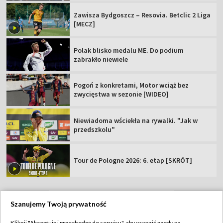
Zawisza Bydgoszcz – Resovia. Betclic 2 Liga
[MECZ]
Polak blisko medalu ME. Do podium
zabrakło niewiele
Pogoń z konkretami, Motor wciąż bez
zwycięstwa w sezonie [WIDEO]
Niewiadoma wściekła na rywalki. "Jak w
przedszkolu"
Tour de Pologne 2026: 6. etap [SKRÓT]
Szanujemy Twoją prywatność
TVP
Kliknij "Akceptuję i przechodzę do serwisu", aby wyrazić zgody na