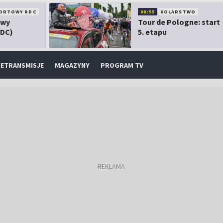
ORTOWY RDC
08:55
KOLARSTWO
owy
Tour de Pologne: start
RDC)
5. etapu
ETRANSMISJE
MAGAZYNY
PROGRAM TV