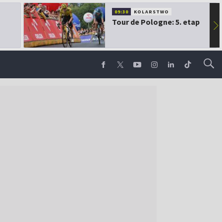
09:30
KOLARSTWO
Tour de Pologne: 5. etap
▶