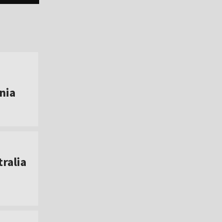
nia
tralia