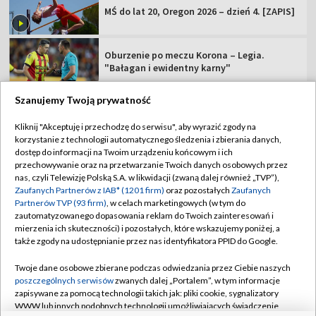
MŚ do lat 20, Oregon 2026 – dzień 4. [ZAPIS]
Oburzenie po meczu Korona – Legia.
"Bałagan i ewidentny karny"
Szanujemy Twoją prywatność
Kliknij "Akceptuję i przechodzę do serwisu", aby wyrazić zgody na
korzystanie z technologii automatycznego śledzenia i zbierania danych,
TVP
dostęp do informacji na Twoim urządzeniu końcowym i ich
Abonament TVP
Regulamin TVP
przechowywanie oraz na przetwarzanie Twoich danych osobowych przez
nas, czyli Telewizję Polską S.A. w likwidacji (zwaną dalej również „TVP”),
Polityka prywatności
Sklep TVP
Zaufanych Partnerów z IAB* (1201 firm)
oraz pozostałych
Zaufanych
Partnerów TVP (93 firm)
, w celach marketingowych (w tym do
Biuro Reklamy
Moje zgody
zautomatyzowanego dopasowania reklam do Twoich zainteresowań i
mierzenia ich skuteczności) i pozostałych, które wskazujemy poniżej, a
Oferta Handlowa
Biuro reklamy
także zgody na udostępnianie przez nas identyfikatora PPID do Google.
Telegazeta ogłoszenia
Kontakt
Twoje dane osobowe zbierane podczas odwiedzania przez Ciebie naszych
Emisja w TVP
poszczególnych serwisów
zwanych dalej „Portalem”, w tym informacje
zapisywane za pomocą technologii takich jak: pliki cookie, sygnalizatory
Kanały
Rada Programowa
WWW lub innych podobnych technologii umożliwiających świadczenie