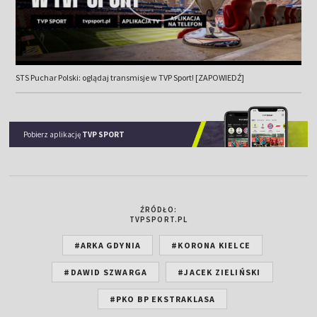
STS Puchar Polski: oglądaj transmisje w TVP Sport! [ZAPOWIEDŹ]
Pobierz aplikację
TVP SPORT
ŹRÓDŁO:
TVPSPORT.PL
#ARKA GDYNIA
#KORONA KIELCE
#DAWID SZWARGA
#JACEK ZIELIŃSKI
#PKO BP EKSTRAKLASA