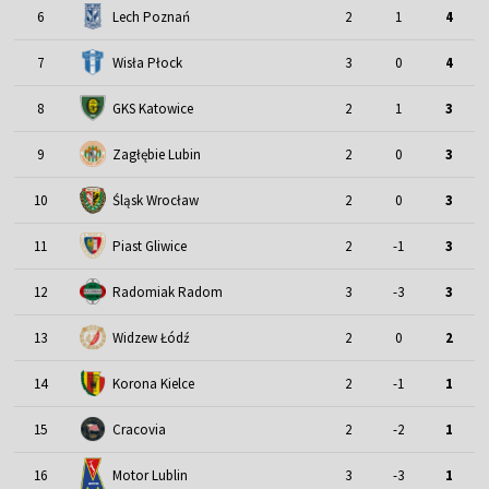
6
Lech Poznań
2
1
4
7
Wisła Płock
3
0
4
8
GKS Katowice
2
1
3
9
Zagłębie Lubin
2
0
3
Śląsk Wrocław
10
2
0
3
11
Piast Gliwice
2
-1
3
12
Radomiak Radom
3
-3
3
13
Widzew Łódź
2
0
2
14
Korona Kielce
2
-1
1
15
Cracovia
2
-2
1
Motor Lublin
16
3
-3
1