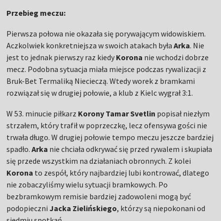
Przebieg meczu:
Pierwsza połowa nie okazała się porywającym widowiskiem.
Aczkolwiek konkretniejsza w swoich atakach była
Arka
. Nie
jest to jednak pierwszy raz kiedy
Korona
nie wchodzi dobrze
mecz. Podobna sytuacja miała miejsce podczas rywalizacji z
Bruk-Bet Termaliką Niecieczą. Wtedy worek z bramkami
rozwiązał się w drugiej połowie, a klub z Kielc wygrał 3:1.
W 53. minucie piłkarz
Korony Tamar Svetlin
popisał niezłym
strzałem, który trafił w poprzeczkę, lecz ofensywa gości nie
trwała długo. W drugiej połowie tempo meczu jeszcze bardziej
spadło.
Arka
nie chciała odkrywać się przed rywalem i skupiała
się przede wszystkim na działaniach obronnych. Z kolei
Korona
to zespół, który najbardziej lubi kontrować, dlatego
nie zobaczyliśmy wielu sytuacji bramkowych. Po
bezbramkowym remisie bardziej zadowoleni mogą być
podopieczni
Jacka Zielińskiego
, którzy są niepokonani od
siedmiu spotkań.