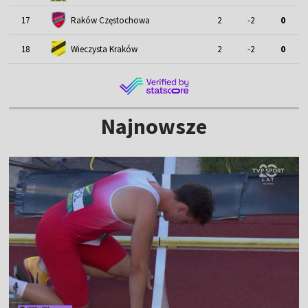
17
Raków Częstochowa
2
-2
0
18
Wieczysta Kraków
2
-2
0
Najnowsze