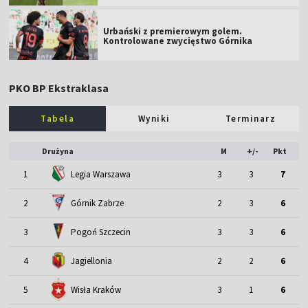
Urbański z premierowym golem.
Kontrolowane zwycięstwo Górnika
PKO BP Ekstraklasa
Tabela
Wyniki
Terminarz
Drużyna
M
+/-
Pkt
1
Legia Warszawa
3
3
7
2
Górnik Zabrze
2
3
6
3
Pogoń Szczecin
3
3
6
4
Jagiellonia
2
2
6
5
Wisła Kraków
3
1
6