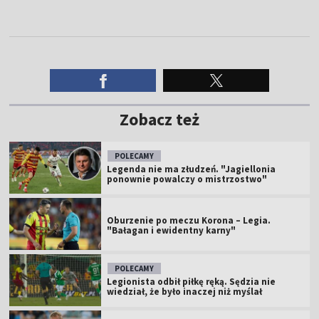
Zobacz też
POLECAMY
Legenda nie ma złudzeń. "Jagiellonia
ponownie powalczy o mistrzostwo"
Oburzenie po meczu Korona – Legia.
"Bałagan i ewidentny karny"
POLECAMY
Legionista odbił piłkę ręką. Sędzia nie
wiedział, że było inaczej niż myślał