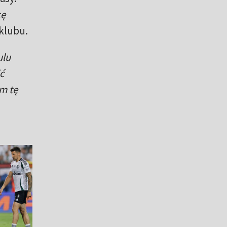
cę
klubu.
ulu
ć
m tę