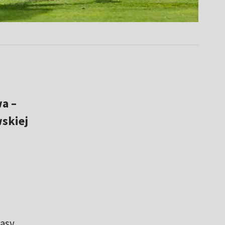
a –
skiej
asy.