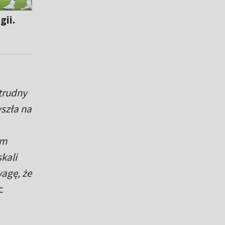
gii.
 trudny
szła na
ym
kali
agę, że
c