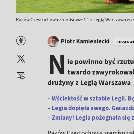
Raków Częstochowa zremisował 1:1 z Legią Warszawa w mec
Piotr Kamieniecki
OBSERW
N
ie powinno być rzut
twardo zawyrokował 
drużyny z Legią Warszawa
–
Wściekłość w sztabie Legii. B
–
Legia dopięła swego. Gwiazd
–
Zmiany! Legia pożegnała się 
Raków Częstochowa zremisował 1