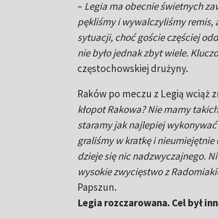
–
Legia ma obecnie świetnych zawo
pękliśmy i wywalczyliśmy remis, 
sytuacji, choć goście częściej odd
nie było jednak zbyt wiele. Klucz
częstochowskiej drużyny.
Raków po meczu z Legią wciąż zna
kłopot Rakowa? Nie mamy takich 
staramy jak najlepiej wykonywać s
graliśmy w kratkę i nieumiejętnie
dzieje się nic nadzwyczajnego. Ni
wysokie zwycięstwo z Radomiaki
Papszun.
Legia rozczarowana. Cel był in