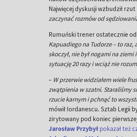
Najwięcej dyskusji wzbudził rzu
zaczynać rozmów od sędziowani
Rumuński trener ostatecznie odn
Kapuadiego na Tudorze – to raz, a
skoczył, nie był nogami na ziemi 
sytuację 20 razy i wciąż nie rozu
–
W przerwie widziałem wiele frust
zwątpienia w szatni. Staraliśmy 
rzucie karnym i pchnąć to wszyst
mówił Iordanescu. Sztab Legii 
zirytowany pod koniec pierwsze
Jarosław Przybył
pokazał też 