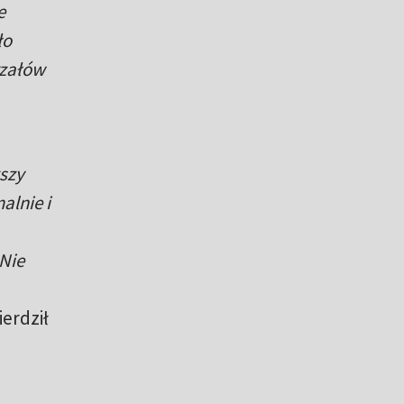
e
ło
rzałów
kszy
lnie i
 Nie
ierdził