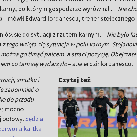
t karny, po którym gospodarze wyrównali. –
Nie ch
a
– mówił Edward Iordanescu, trener stołecznego 
iósł się do sytuacji z rzutem karnym. –
Nie było fa
 z tego wzięła się sytuacja w polu karnym. Stojanovi
i można go tknąć palcem, a straci pozycję. Obejrzałe
miem co tam się wydarzyło
– stwierdził Iordanescu.
Czytaj też
racji, smutku i
się zapomnieć o
ko do przodu –
był mocno
j połowy.
Sędzia
czerwoną kartkę