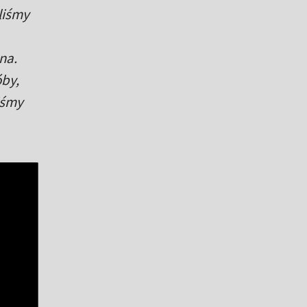
liśmy
na.
óby,
iśmy