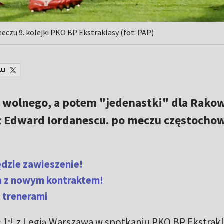
zu 9. kolejki PKO BP Ekstraklasy (fot: PAP)
UJ
u wolnego, a potem "jedenastki" dla Rakow
Edward Iordanescu. po meczu częstochow
ędzie zawieszenie!
a z nowym kontraktem!
z trenerami
:! z Legią Warszawa w spotkaniu PKO BP Ekstrakl