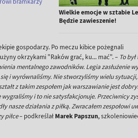
erowi bramkarzy
Wielkie emocje w sztabie Le
Będzie zawieszenie!
ekipie gospodarzy. Po meczu kibice pożegnali
żyny okrzykami "Raków grać, ku... mać". –
To był
awienia mentalnego zawodników. Legia zasłużenie wy
ię i wyrównaliśmy. Nie stworzyliśmy wielu sytuacji,
okształt z takim zespołem jak warszawianie jest dobr
wygraliśmy i to nie satysfakcjonuje. Przeciwnicy zys
ły nasze działania z piłką. Zwracałem zespołowi uw
y piłce
– podkreślał
Marek Papszun
, szkoleniowie