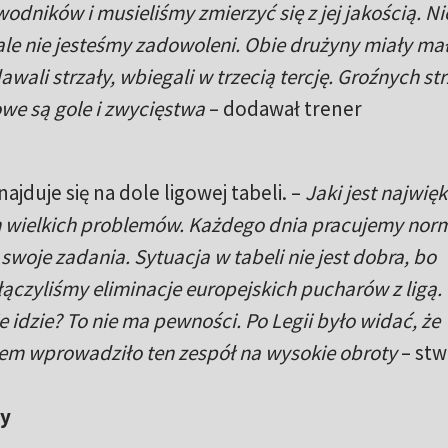
dników i musieliśmy zmierzyć się z jej jakością. Ni
ale nie jesteśmy zadowoleni. Obie drużyny miały ma
awali strzały, wbiegali w trzecią tercję. Groźnych st
owe są gole i zwycięstwa
– dodawał trener
jduje się na dole ligowej tabeli. –
Jaki jest najwię
wielkich problemów. Każdego dnia pracujemy norma
woje zadania. Sytuacja w tabeli nie jest dobra, bo
 łączyliśmy eliminacje europejskich pucharów z ligą.
e idzie? To nie ma pewności. Po Legii było widać, że
em wprowadziło ten zespół na wysokie obroty
– stw
ny