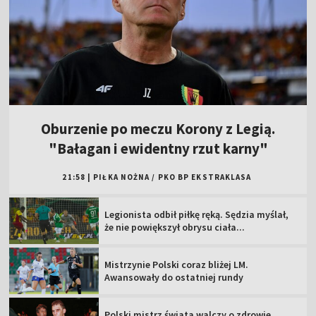
Oburzenie po meczu Korony z Legią.
"Bałagan i ewidentny rzut karny"
21:58
|
PIŁKA NOŻNA
/
PKO BP EKSTRAKLASA
Legionista odbił piłkę ręką. Sędzia myślał,
że nie powiększył obrysu ciała...
Mistrzynie Polski coraz bliżej LM.
Awansowały do ostatniej rundy
Polski mistrz świata walczy o zdrowie.