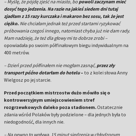
– Myślę, że pójdę zjeść na miasto, bo
powoli zaczynam mieć
dosyć tego jedzenia. Na razie na jakieś siedem dni tutaj
zjadłam z 15 razy kurczaka i makaron bez sosu, tak że jest
ciężko.
Nie chciałam jednak też przed startami ryzykować
próbowania czegoś innego, natomiast chyba już nie dam rady.
Mam nadzieję, że też dla głowy mi to dobrze zrobi –
opowiadała po swoim półfinałowym biegu indywidualnym na
400 metrów.
– Dzień przed półfinałem nie mogłam zasnąć,
przez zły
transport późno dotarłam do hotelu
–
to z kolei słowa Anny
Wielgosz po jej starcie.
Przed początkiem mistrzostw dużo mówiło się o
kontrowersyjnym umiejscowieniem stref
rozgrzewkowych daleko poza stadionem.
Ostatecznie
zdania wśród Polaków były podzielone – dla jednych była to
niedogodność, dla innych nie.
– Na pewno to wpływa. 15 minut siedzenia w chłodzonym