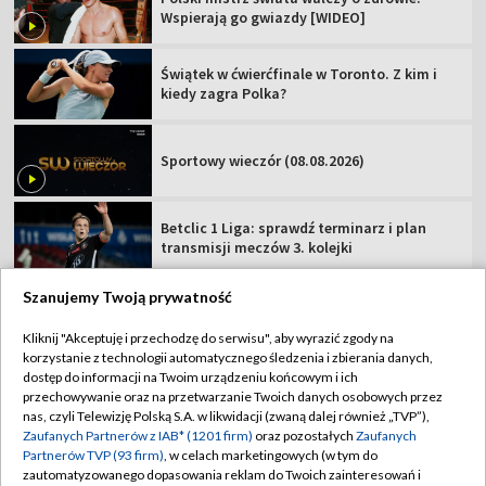
Wspierają go gwiazdy [WIDEO]
Świątek w ćwierćfinale w Toronto. Z kim i
kiedy zagra Polka?
Sportowy wieczór (08.08.2026)
Betclic 1 Liga: sprawdź terminarz i plan
transmisji meczów 3. kolejki
Szanujemy Twoją prywatność
Kliknij "Akceptuję i przechodzę do serwisu", aby wyrazić zgody na
korzystanie z technologii automatycznego śledzenia i zbierania danych,
TVP
dostęp do informacji na Twoim urządzeniu końcowym i ich
Abonament TVP
Regulamin TVP
przechowywanie oraz na przetwarzanie Twoich danych osobowych przez
nas, czyli Telewizję Polską S.A. w likwidacji (zwaną dalej również „TVP”),
Polityka prywatności
Sklep TVP
Zaufanych Partnerów z IAB* (1201 firm)
oraz pozostałych
Zaufanych
Partnerów TVP (93 firm)
, w celach marketingowych (w tym do
Biuro Reklamy
Moje zgody
zautomatyzowanego dopasowania reklam do Twoich zainteresowań i