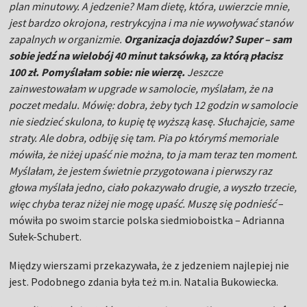
plan minutowy. A jedzenie? Mam dietę, która, uwierzcie mnie,
jest bardzo okrojona, restrykcyjna i ma nie wywoływać stanów
zapalnych w organizmie.
Organizacja dojazdów? Super – sam
sobie jedź na wielobój 40 minut taksówką, za którą płacisz
100 zł. Pomyślałam sobie: nie wierzę.
Jeszcze
zainwestowałam w upgrade w samolocie, myślałam, że na
poczet medalu. Mówię: dobra, żeby tych 12 godzin w samolocie
nie siedzieć skulona, to kupię tę wyższą kasę. Słuchajcie, same
straty. Ale dobra, odbiję się tam. Pia po którymś memoriale
mówiła, że niżej upaść nie można, to ja mam teraz ten moment.
Myślałam, że jestem świetnie przygotowana i pierwszy raz
głowa myślała jedno, ciało pokazywało drugie, a wyszło trzecie,
więc chyba teraz niżej nie mogę upaść. Muszę się podnieść
–
mówiła po swoim starcie polska siedmioboistka – Adrianna
Sułek-Schubert.
Między wierszami przekazywała, że z jedzeniem najlepiej nie
jest. Podobnego zdania była też m.in. Natalia Bukowiecka.