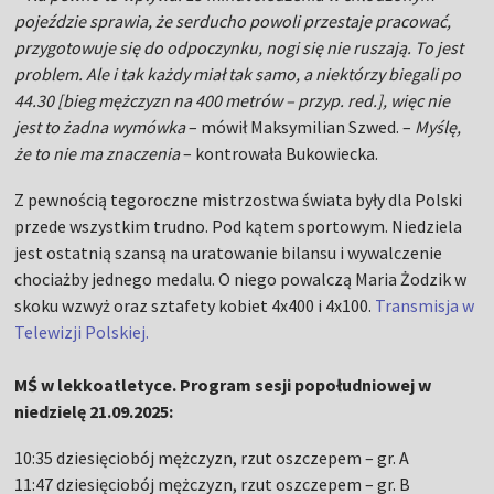
pojeździe sprawia, że serducho powoli przestaje pracować,
przygotowuje się do odpoczynku, nogi się nie ruszają. To jest
problem. Ale i tak każdy miał tak samo, a niektórzy biegali po
44.30 [bieg mężczyzn na 400 metrów – przyp. red.], więc nie
jest to żadna wymówka
– mówił Maksymilian Szwed. –
Myślę,
że to nie ma znaczenia
– kontrowała Bukowiecka.
Z pewnością tegoroczne mistrzostwa świata były dla Polski
przede wszystkim trudno. Pod kątem sportowym. Niedziela
jest ostatnią szansą na uratowanie bilansu i wywalczenie
chociażby jednego medalu. O niego powalczą Maria Żodzik w
skoku wzwyż oraz sztafety kobiet 4x400 i 4x100.
Transmisja w
Telewizji Polskiej.
MŚ w lekkoatletyce. Program sesji popołudniowej w
niedzielę 21.09.2025:
10:35 dziesięciobój mężczyzn, rzut oszczepem – gr. A
11:47 dziesięciobój mężczyzn, rzut oszczepem – gr. B