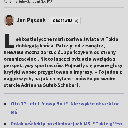
Adrianna Sułek-Schubert (fot. PAP)
Jan Pęczak
OBSERWUJ
L
ekkoatletyczne mistrzostwa świata w Tokio
dobiegają końca. Patrząc od zewnątrz,
niewiele można zarzucić Japończykom od strony
organizacyjnej. Nieco inaczej sytuacja wygląda z
perspektywy sportowców. Pojawiły się pewne głosy
krytyki wobec przygotowania imprezy. – To jedna z
najgorszych, na jakich byłam – mówiła po swoim
starcie Adrianna Sułek-Schubert.
Oto 17-letni "nowy Bolt". Niezwykłe obrazki na
MŚ
Polak wściekły po eliminacjach MŚ. "Takie g***o