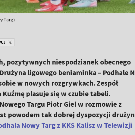
y Targ)
WUJ
ch, pozytywnych niespodzianek obecnego
 Drużyna ligowego beniaminka – Podhale 
i sobie w nowych rozgrywkach. Zespół
uźmę plasuje się w czubie tabeli.
Nowego Targu Piotr Giel w rozmowie z
est powodem tak dobrej dyspozycji drużyn
odhala Nowy Targ z KKS Kalisz w Telewizji