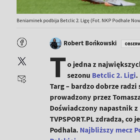
Beniaminek podbija Betclic 2. Ligę (Fot. NKP Podhale Now
Robert Bońkowski
OBSER
T
o jedna z największy
sezonu
Betclic 2. Ligi
.
Targ – bardzo dobrze radz
prowadzony przez Tomasza K
Doświadczony napastnik z 
TVPSPORT.PL zdradza, co j
Podhala.
Najbliższy mecz P