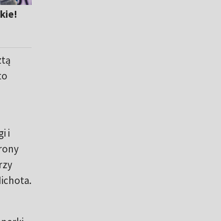
kie!
ztą
to
i i
rony
rzy
Michota.