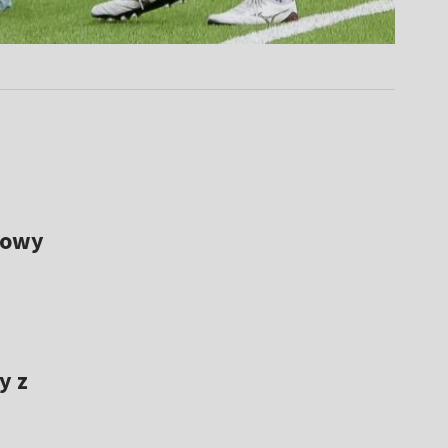
Nowy
y z