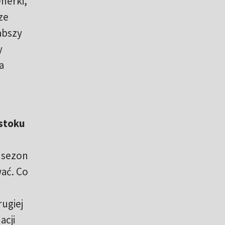
enerki,
ze
abszy
y
a
mstoku
 sezon
wać. Co
rugiej
acji