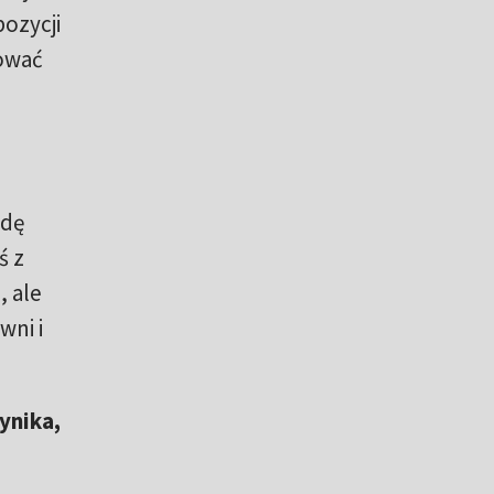
pozycji
ować
wdę
ś z
, ale
wni i
ynika,