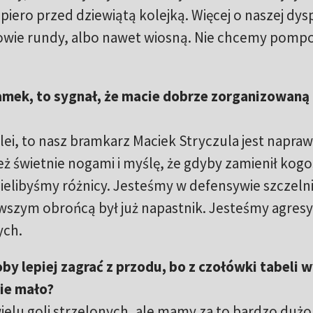
iero przed dziewiątą kolejką. Więcej o naszej dys
owie rundy, albo nawet wiosną. Nie chcemy pomp
amek, to sygnał, że macie dobrze zorganizowaną
lei, to nasz bramkarz Maciek Stryczula jest napra
 świetnie nogami i myślę, że gdyby zamienił kogo
ielibyśmy różnicy. Jesteśmy w defensywie szczelni
rwszym obrońcą był już napastnik. Jesteśmy agresy
ych.
y lepiej zagrać z przodu, bo z czołówki tabeli w
nie mało?
ielu goli strzelonych, ale mamy za to bardzo dużo