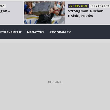
YKA
JUTRO, 05:45
INNE SPORTY
egon –
Strongman: Puchar
Polski, Łuków
ETRANSMISJE
MAGAZYNY
PROGRAM TV