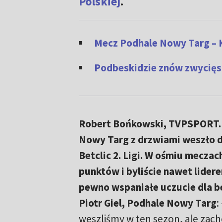
Polskiej
.
Mecz Podhale Nowy Targ –
Podbeskidzie znów zwycięsk
Robert Bońkowski, TVPSPORT.P
Nowy Targ z drzwiami weszło 
Betclic 2. Ligi. W ośmiu meczach
punktów i byliście nawet lidere
pewno wspaniałe uczucie dla b
Piotr Giel, Podhale Nowy Targ
:
weszliśmy w ten sezon, ale za