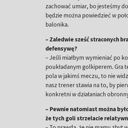
zachować umiar, bo jesteśmy dop
będzie można powiedzieć w poł
balonika.
– Zaledwie sześć straconych br
defensywę?
– Jeśli miałbym wymieniać po ko
poukładanym golkiperem. Gra też
pola w jakimś meczu, to nie widz
nasz trener stawia na to, by pie
konkretni w działaniach obronn
– Pewnie natomiast można byłob
że tych goli strzelacie relatyw
– To prawda, że nie mamy zbyt w