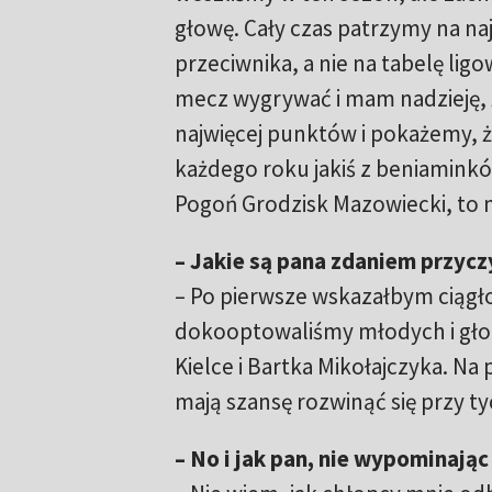
głowę. Cały czas patrzymy na na
przeciwnika, a nie na tabelę li
mecz wygrywać i mam nadzieję, 
najwięcej punktów i pokażemy, 
każdego roku jakiś z beniaminkó
Pogoń Grodzisk Mazowiecki, to
– Jakie są pana zdaniem przyczy
– Po pierwsze wskazałbym ciągłoś
dokooptowaliśmy młodych i głod
Kielce i Bartka Mikołajczyka. Na
mają szansę rozwinąć się przy tyc
– No i jak pan, nie wypominają