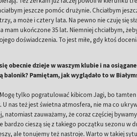
ierają. Też zerkam już raczej powoli w kierunku tr
 chciałbym jeszcze pomóc drużynie. Chciałbym jeszc
zy, a może i cztery lata. Na pewno nie czuję się sł
 a mam ukończone 35 lat. Niemniej chciałbym, żeb
ojego doświadczenia. To jest miłe, gdy ktoś doceni
 się obecnie dzieje w waszym klubie i na osiągane
ą balonik? Pamiętam, jak wyglądało to w Biały
Mogę tylko pogratulować kibicom Jagi, bo tamten
 U nas też jest świetna atmosfera, nie ma co ukry
j, natomiast zauważamy, że coraz częściej bywamy
ce bardzo cieszą się z takiego początku sezonu w d
szy, ale tonujemy też nastroje. Warto w takiej sytu