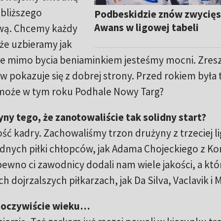
jbliższego
Podbeskidzie znów zwycięs
Awans w ligowej tabeli
gową. Chcemy każdy
że uzbieramy jak
że mimo bycia beniaminkiem jesteśmy mocni. Zres
w pokazuje się z dobrej strony. Przed rokiem była 
 może w tym roku Podhale Nowy Targ?
ny tego, że zanotowaliście tak solidny start?
ć kadry. Zachowaliśmy trzon drużyny z trzeciej lig
nych piłki chłopców, jak Adama Chojeckiego z Ko
 pewno ci zawodnicy dodali nam wiele jakości, a któ
h dojrzalszych piłkarzach, jak Da Silva, Vaclavik i 
c oczywiście wieku…