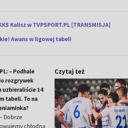
 KKS Kalisz w TVPSPORT.PL [TRANSMISJA]
ie! Awans w ligowej tabeli
Czytaj też
L: – Podhale
do rozgrywek
 uzbieraliście 14
m tabeli. To na
eniaminka?
 – Dobrze
chowujemy chłodną