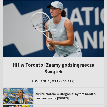
Hit w Toronto! Znamy godzinę meczu
Świątek
7:55
|
TENIS
/
WTA (KOBIETY)
Kuś ze złotem w Oregonie: byłam bardzo
zestresowana [WIDEO]