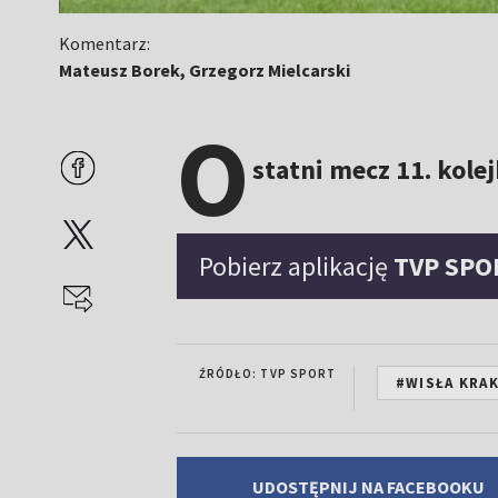
Komentarz:
Mateusz Borek, Grzegorz Mielcarski
O
statni mecz 11. kolej
Pobierz aplikację
TVP SPO
ŹRÓDŁO: TVP SPORT
#WISŁA KRA
UDOSTĘPNIJ NA FACEBOOKU