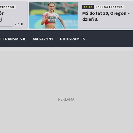
WIECZÓR
00:00
LEKKOATLETYKA
ór
MŚ do lat 20, Oregon –
j
dzień 3.
21:30
ETRANSMISJE
MAGAZYNY
PROGRAM TV