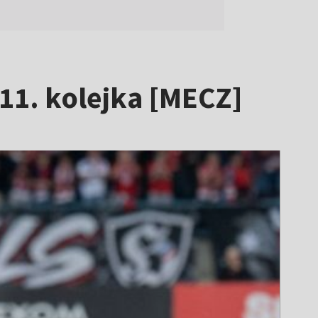
 11. kolejka [MECZ]