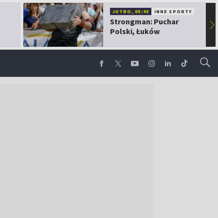
JUTRO, 05:45
INNE SPORTY
Strongman: Puchar
▶
Polski, Łuków