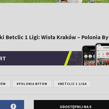
ki Betclic 1 Ligi: Wisła Kraków – Polonia B
RT
KÓW
#POLONIA BYTOM
#BETCLIC 1 LIGA
UDOSTĘPNIJ NA X