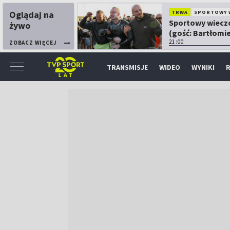
Oglądaj na
TRWA
SPORTOWY 
Sportowy wiecz
żywo
(gość: Bartłomie
Kubkowski)
21:00
ZOBACZ WIĘCEJ
TRANSMISJE
WIDEO
WYNIKI
R