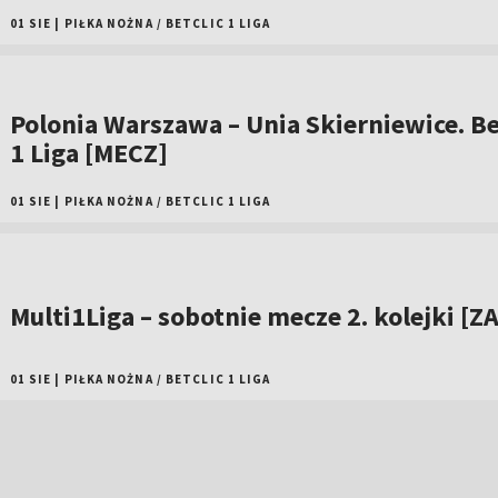
01 SIE
|
PIŁKA NOŻNA
/
BETCLIC 1 LIGA
Polonia Warszawa – Unia Skierniewice. Be
1 Liga [MECZ]
01 SIE
|
PIŁKA NOŻNA
/
BETCLIC 1 LIGA
Multi1Liga – sobotnie mecze 2. kolejki [Z
01 SIE
|
PIŁKA NOŻNA
/
BETCLIC 1 LIGA