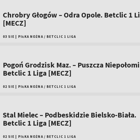
Chrobry Głogów – Odra Opole. Betclic 1 L
[MECZ]
03 SIE
|
PIŁKA NOŻNA
/
BETCLIC 1 LIGA
Pogoń Grodzisk Maz. – Puszcza Niepołomi
Betclic 1 Liga [MECZ]
02 SIE
|
PIŁKA NOŻNA
/
BETCLIC 1 LIGA
Stal Mielec – Podbeskidzie Bielsko-Biała.
Betclic 1 Liga [MECZ]
02 SIE
|
PIŁKA NOŻNA
/
BETCLIC 1 LIGA