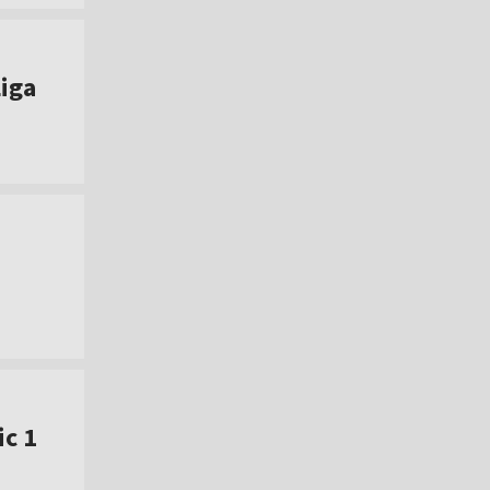
Liga
ic 1