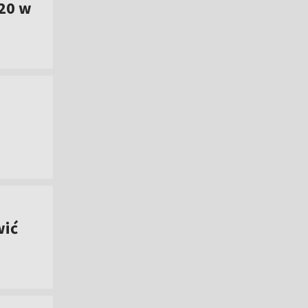
20 w
wić