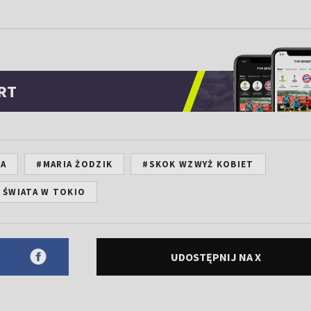
RT
KA
#MARIA ŻODZIK
#SKOK WZWYŻ KOBIET
ŚWIATA W TOKIO
UDOSTĘPNIJ NA X