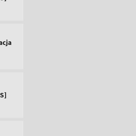
acja
IS]