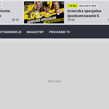
A
TRWA
KOLARSTWO
olonia
Ucieczka specjalna
h
(podsumowanie 5.
20:55
etapu TdP)
19:00
ETRANSMISJE
MAGAZYNY
PROGRAM TV