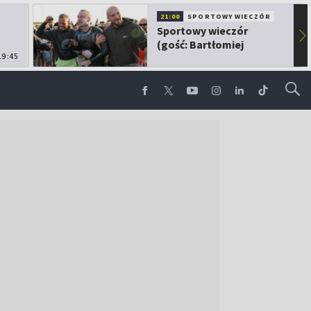
21:00
SPORTOWY WIECZÓR
Sportowy wieczór
▶
(gość: Bartłomiej
19:45
Kubkowski)