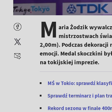
M
aria Żodzik wywalcz
mistrzostwach świat
2,00m). Podczas dekoracji
emocji. Medal skoczkini b
na tokijskiej imprezie.
MŚ w Tokio: sprawdź klasy
Sprawdź terminarz i plan t
Rekord sezonu w finale 400m