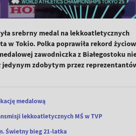
yła srebrny medal na lekkoatletycznych
a w Tokio. Polka poprawiła rekord życiow
 medalowej zawodniczka z Białegostoku nie
ył jedynym zdobytym przez reprezentantów
fikację medalową
ransmisji lekkoatletycznych MŚ w TVP
. Świetny bieg 21-latka