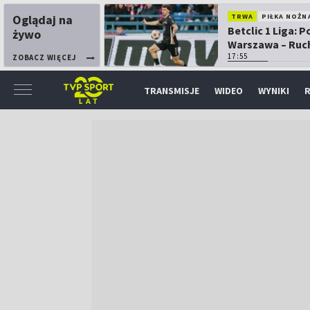
Oglądaj na
TRWA
PIŁKA NOŻN
Betclic 1 Liga: P
żywo
Warszawa – Ruc
Chorzów
17:55
ZOBACZ WIĘCEJ
TRANSMISJE
WIDEO
WYNIKI
R