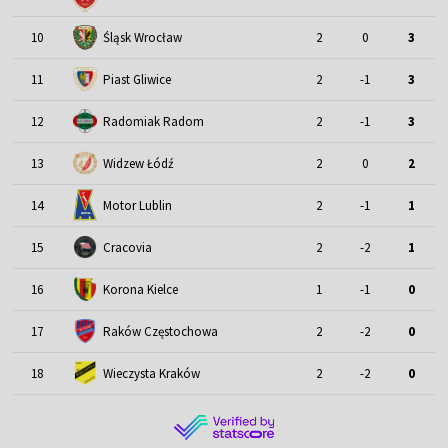
Śląsk Wrocław
10
2
0
3
11
Piast Gliwice
2
-1
3
12
Radomiak Radom
2
-1
3
13
Widzew Łódź
2
0
2
Motor Lublin
14
2
-1
1
15
Cracovia
2
-2
1
16
Korona Kielce
1
-1
0
17
Raków Częstochowa
2
-2
0
18
Wieczysta Kraków
2
-2
0