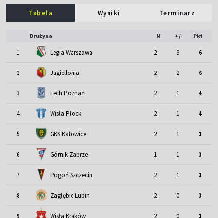
Tabela
Wyniki
Terminarz
Drużyna
M
+/-
Pkt
1
Legia Warszawa
2
3
6
2
Jagiellonia
2
2
6
3
Lech Poznań
2
1
4
4
Wisła Płock
2
1
4
5
GKS Katowice
2
1
3
6
Górnik Zabrze
1
1
3
7
Pogoń Szczecin
2
1
3
8
Zagłębie Lubin
2
0
3
9
Wisła Kraków
2
0
3