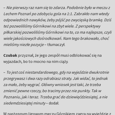
–
Nie pierwszy raz nam się to zdarza. Podobnie było w meczu z
Lechem Poznań po zdobyciu gola na 1:1. Zabrakło nam wtedy
odpowiednich nawyków, żeby pójść po zwycięską bramkę. Dziś
też pozwoliliśmy Górnikowi na zbyt wiele. Z perspektywy
piłkarskiej pozwoliliśmy Górnikowi na to, co ma najlepsze, czyli
wiele jakościowych dośrodkowań. Nam tego brakowało, choć
mieliśmy niezłe pozycje
– tłumaczył.
Czubak
przyznał, że jego zespół musi odblokować się na
wyjazdach, bo to mocno na nim ciąży.
–
To jest coś niestandardowego, gdy na wyjeździe dwukrotnie
przegrywasz i dwa razy odrabiasz straty. Jak widać, to jednak
za mało, żeby wygrać. Główny wniosek jest taki, że trzeba
zmienić pewne rzeczy, bo tracimy przez nie punkty. Tak w
Poznaniu, jak i teraz. Trzeba grać do dziewięćdziesiątej, a nie
siedemdziesiątej minuty
– dodał.
W następnym ligowym meczu Górnikiem zagra na wyjeździe z