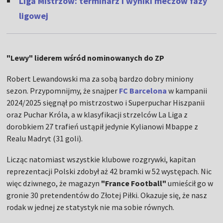
Liga Mistrzów: terminarz i wyniki meczów fazy
ligowej
"Lewy" liderem wśród nominowanych do ZP
Robert Lewandowski ma za sobą bardzo dobry miniony
sezon. Przypomnijmy, że snajper
FC Barcelona
w kampanii
2024/2025 sięgnął po mistrzostwo i Superpuchar Hiszpanii
oraz Puchar Króla, a w klasyfikacji strzelców La Liga z
dorobkiem 27 trafień ustąpił jedynie Kylianowi Mbappe z
Realu Madryt (31 goli).
Licząc natomiast wszystkie klubowe rozgrywki, kapitan
reprezentacji Polski zdobył aż 42 bramki w 52 występach. Nic
więc dziwnego, że magazyn
"France Football"
umieścił go w
gronie 30 pretendentów do Złotej Piłki. Okazuje się, że nasz
rodak w jednej ze statystyk nie ma sobie równych.