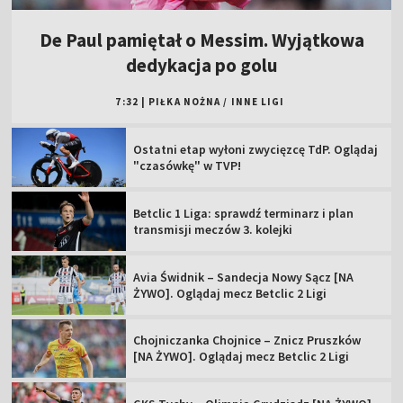
De Paul pamiętał o Messim. Wyjątkowa
dedykacja po golu
7:32
|
PIŁKA NOŻNA
/
INNE LIGI
Ostatni etap wyłoni zwycięzcę TdP. Oglądaj
"czasówkę" w TVP!
Betclic 1 Liga: sprawdź terminarz i plan
transmisji meczów 3. kolejki
Avia Świdnik – Sandecja Nowy Sącz [NA
ŻYWO]. Oglądaj mecz Betclic 2 Ligi
Chojniczanka Chojnice – Znicz Pruszków
[NA ŻYWO]. Oglądaj mecz Betclic 2 Ligi