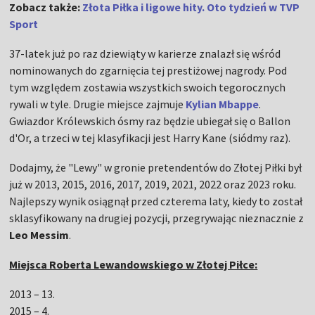
Zobacz także:
Złota Piłka i ligowe hity. Oto tydzień w TVP
Sport
37-latek już po raz dziewiąty w karierze znalazł się wśród
nominowanych do zgarnięcia tej prestiżowej nagrody. Pod
tym względem zostawia wszystkich swoich tegorocznych
rywali w tyle. Drugie miejsce zajmuje
Kylian Mbappe
.
Gwiazdor Królewskich ósmy raz będzie ubiegał się o Ballon
d'Or, a trzeci w tej klasyfikacji jest Harry Kane (siódmy raz).
Dodajmy, że "Lewy" w gronie pretendentów do Złotej Piłki był
już w 2013, 2015, 2016, 2017, 2019, 2021, 2022 oraz 2023 roku.
Najlepszy wynik osiągnął przed czterema laty, kiedy to został
sklasyfikowany na drugiej pozycji, przegrywając nieznacznie z
Leo Messim
.
Miejsca Roberta Lewandowskiego w Złotej Piłce:
2013 – 13.
2015 – 4.