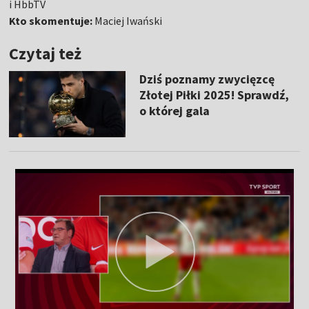
i HbbTV
Kto skomentuje:
Maciej Iwański
Czytaj też
Dziś poznamy zwycięzcę
Złotej Piłki 2025! Sprawdź,
o której gala