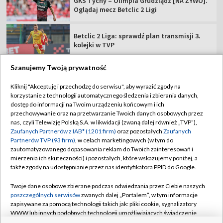
GKS Tychy – Olimpia Grudziądz [NA ŻYWO].
Oglądaj mecz Betclic 2 Ligi
Betclic 2 Liga: sprawdź plan transmisji 3.
kolejki w TVP
Szanujemy Twoją prywatność
Kliknij "Akceptuję i przechodzę do serwisu", aby wyrazić zgody na
korzystanie z technologii automatycznego śledzenia i zbierania danych,
TVP
dostęp do informacji na Twoim urządzeniu końcowym i ich
Abonament TVP
Regulamin TVP
przechowywanie oraz na przetwarzanie Twoich danych osobowych przez
nas, czyli Telewizję Polską S.A. w likwidacji (zwaną dalej również „TVP”),
Polityka prywatności
Sklep TVP
Zaufanych Partnerów z IAB* (1201 firm)
oraz pozostałych
Zaufanych
Partnerów TVP (93 firm)
, w celach marketingowych (w tym do
Biuro Reklamy
Moje zgody
zautomatyzowanego dopasowania reklam do Twoich zainteresowań i
mierzenia ich skuteczności) i pozostałych, które wskazujemy poniżej, a
Oferta Handlowa
Biuro reklamy
także zgody na udostępnianie przez nas identyfikatora PPID do Google.
Telegazeta ogłoszenia
Kontakt
Twoje dane osobowe zbierane podczas odwiedzania przez Ciebie naszych
Emisja w TVP
poszczególnych serwisów
zwanych dalej „Portalem”, w tym informacje
zapisywane za pomocą technologii takich jak: pliki cookie, sygnalizatory
Kanały
Rada Programowa
WWW lub innych podobnych technologii umożliwiających świadczenie
dopasowanych i bezpiecznych usług, personalizację treści oraz reklam,