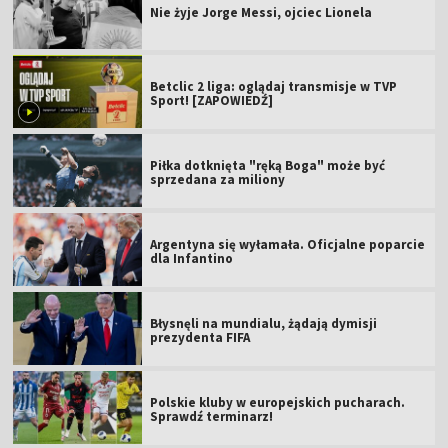
Nie żyje Jorge Messi, ojciec Lionela
Betclic 2 liga: oglądaj transmisje w TVP
Sport! [ZAPOWIEDŹ]
Piłka dotknięta "ręką Boga" może być
sprzedana za miliony
Argentyna się wyłamała. Oficjalne poparcie
dla Infantino
Błysnęli na mundialu, żądają dymisji
prezydenta FIFA
Polskie kluby w europejskich pucharach.
Sprawdź terminarz!