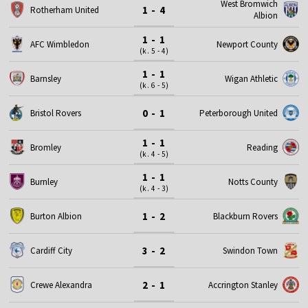
West Bromwich
1 - 4
Rotherham United
Albion
1 - 1
AFC Wimbledon
Newport County
(k. 5 - 4)
1 - 1
Barnsley
Wigan Athletic
(k. 6 - 5)
0 - 1
Bristol Rovers
Peterborough United
1 - 1
Bromley
Reading
(k. 4 - 5)
1 - 1
Burnley
Notts County
(k. 4 - 3)
1 - 2
Burton Albion
Blackburn Rovers
3 - 2
Cardiff City
Swindon Town
2 - 1
Crewe Alexandra
Accrington Stanley